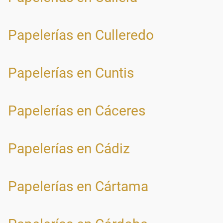
Papelerías en Culleredo
Papelerías en Cuntis
Papelerías en Cáceres
Papelerías en Cádiz
Papelerías en Cártama