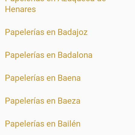
Henares
Papelerías en Badajoz
Papelerías en Badalona
Papelerías en Baena
Papelerías en Baeza
Papelerías en Bailén