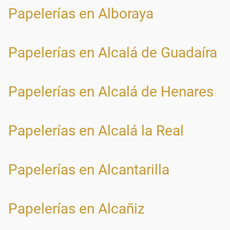
Papelerías en Alboraya
Papelerías en Alcalá de Guadaíra
Papelerías en Alcalá de Henares
Papelerías en Alcalá la Real
Papelerías en Alcantarilla
Papelerías en Alcañiz