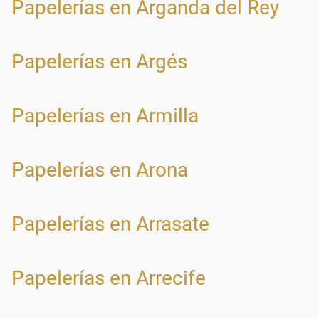
Papelerías en Arganda del Rey
Papelerías en Argés
Papelerías en Armilla
Papelerías en Arona
Papelerías en Arrasate
Papelerías en Arrecife