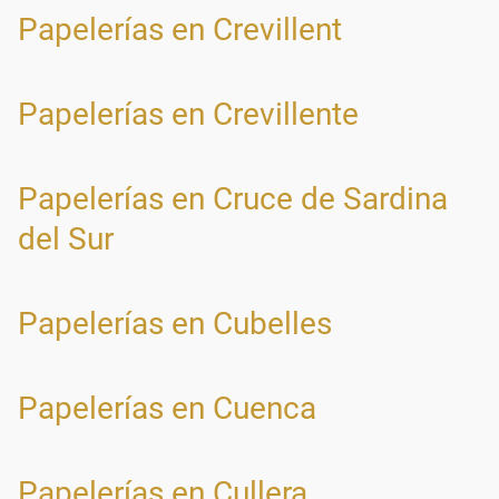
Papelerías en Crevillent
Papelerías en Crevillente
Papelerías en Cruce de Sardina
del Sur
Papelerías en Cubelles
Papelerías en Cuenca
Papelerías en Cullera