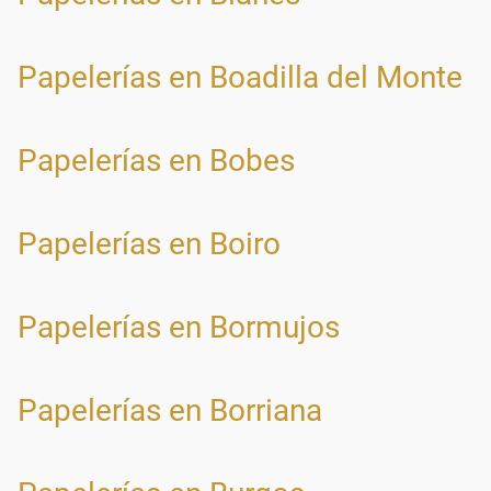
Papelerías en Boadilla del Monte
Papelerías en Bobes
Papelerías en Boiro
Papelerías en Bormujos
Papelerías en Borriana