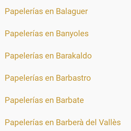
Papelerías en Balaguer
Papelerías en Banyoles
Papelerías en Barakaldo
Papelerías en Barbastro
Papelerías en Barbate
Papelerías en Barberà del Vallès