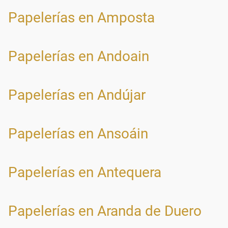
Papelerías en Amposta
Papelerías en Andoain
Papelerías en Andújar
Papelerías en Ansoáin
Papelerías en Antequera
Papelerías en Aranda de Duero