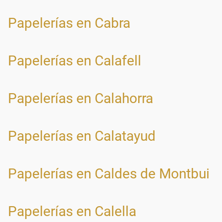
Papelerías en Cabra
Papelerías en Calafell
Papelerías en Calahorra
Papelerías en Calatayud
Papelerías en Caldes de Montbui
Papelerías en Calella