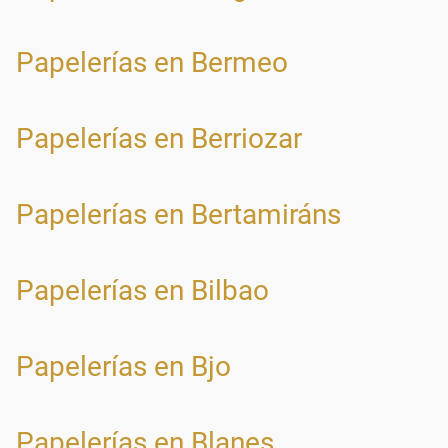
Papelerías en Bermeo
Papelerías en Berriozar
Papelerías en Bertamiráns
Papelerías en Bilbao
Papelerías en Bjo
Papelerías en Blanes