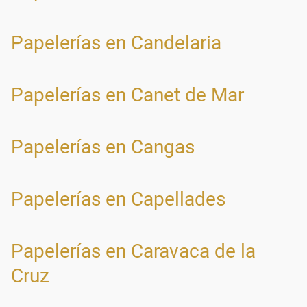
Papelerías en Candelaria
Papelerías en Canet de Mar
Papelerías en Cangas
Papelerías en Capellades
Papelerías en Caravaca de la
Cruz