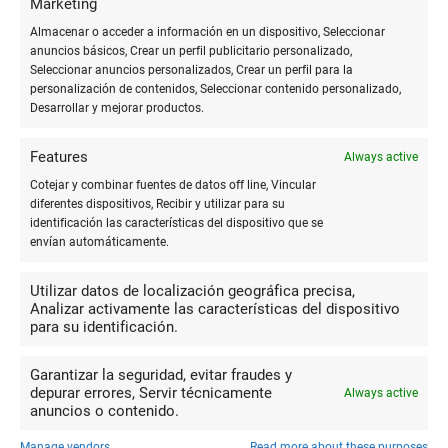
Marketing
Cuadernos con Tapa de Tela para un Toque
Almacenar o acceder a información en un dispositivo, Seleccionar
Elegante
anuncios básicos, Crear un perfil publicitario personalizado,
Seleccionar anuncios personalizados, Crear un perfil para la
personalización de contenidos, Seleccionar contenido personalizado,
Desarrollar y mejorar productos.
Features
Always active
Cotejar y combinar fuentes de datos off line, Vincular
diferentes dispositivos, Recibir y utilizar para su
identificación las características del dispositivo que se
envían automáticamente.
Utilizar datos de localización geográfica precisa,
Papel Reciclado para Escritura Sostenible
Analizar activamente las características del dispositivo
para su identificación.
Garantizar la seguridad, evitar fraudes y
depurar errores, Servir técnicamente
Always active
anuncios o contenido.
Manage vendors
Read more about these purposes