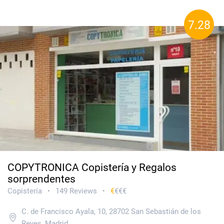
7.28
COPYTRONICA Copistería y Regalos
sorprendentes
Copistería
149 Reviews
€
€€€
•
•
C. de Francisco Ayala, 10, 28702 San Sebastián de los
Reyes, Madrid