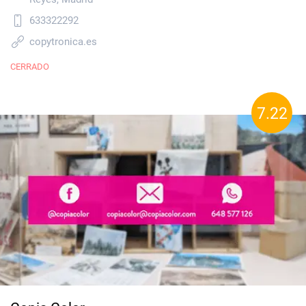
633322292
copytronica.es
CERRADO
7.22