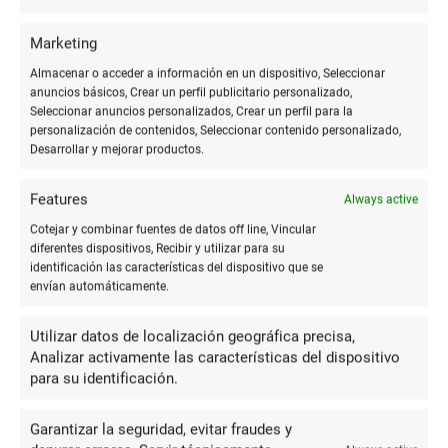
Marketing
Almacenar o acceder a información en un dispositivo, Seleccionar
anuncios básicos, Crear un perfil publicitario personalizado,
Seleccionar anuncios personalizados, Crear un perfil para la
TAMA Documentación
personalización de contenidos, Seleccionar contenido personalizado,
Desarrollar y mejorar productos.
Imprenta
84 Reviews
€
€€€
•
•
Manuel Lekuona K., Lekuona, 4, 20018 Donostia-San
Features
Always active
Sebastian, Gipuzkoa
Cotejar y combinar fuentes de datos off line, Vincular
943214344
diferentes dispositivos, Recibir y utilizar para su
identificación las características del dispositivo que se
tamadocumentacion.com
envían automáticamente.
CERRADO
Utilizar datos de localización geográfica precisa,
Analizar activamente las características del dispositivo
para su identificación.
7.4
Garantizar la seguridad, evitar fraudes y