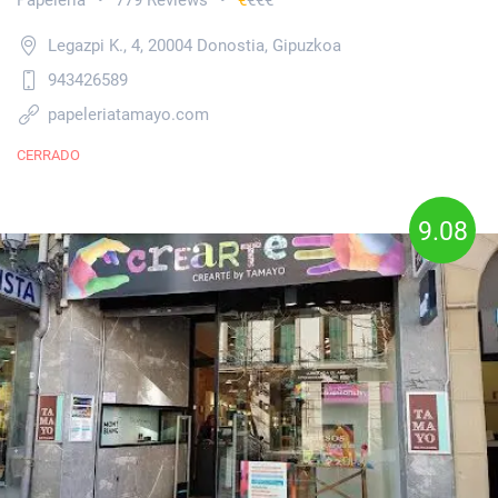
Papelería
779 Reviews
€
€€€
•
•
Legazpi K., 4, 20004 Donostia, Gipuzkoa
943426589
papeleriatamayo.com
CERRADO
9.08