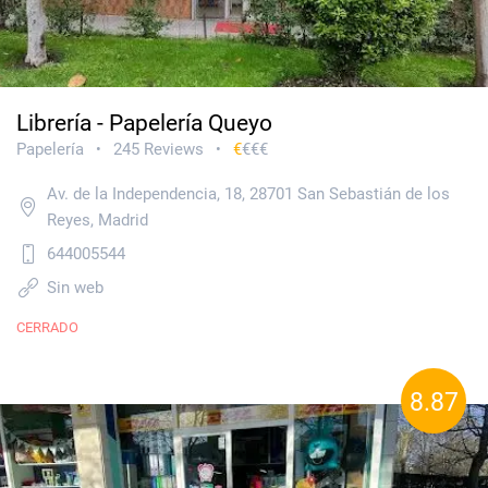
Librería - Papelería Queyo
Papelería
245 Reviews
€
€€€
•
•
Av. de la Independencia, 18, 28701 San Sebastián de los
Reyes, Madrid
644005544
Sin web
CERRADO
8.87