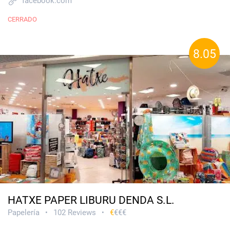
facebook.com
CERRADO
8.05
HATXE PAPER LIBURU DENDA S.L.
Papelería
102 Reviews
€
€€€
•
•