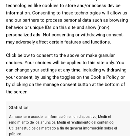
technologies like cookies to store and/or access device
Navacerrada Pernatel (Librería, Papelería y
information. Consenting to these technologies will allow us
Prensa)
and our partners to process personal data such as browsing
Papelería
178 Reviews
€
€€€
•
•
behavior or unique IDs on this site and show (non-)
personalized ads. Not consenting or withdrawing consent,
C. Real, 64, 28703 San Sebastián de los Reyes, Madrid
may adversely affect certain features and functions.
916519655
Click below to consent to the above or make granular
navacerradapernatel.com
choices. Your choices will be applied to this site only. You
ABIERTO
can change your settings at any time, including withdrawing
your consent, by using the toggles on the Cookie Policy, or
by clicking on the manage consent button at the bottom of
7.83
the screen.
Statistics
Almacenar o acceder a información en un dispositivo, Medir el
rendimiento de los anuncios, Medir el rendimiento del contenido,
Utilizar estudios de mercado a fin de generar información sobre el
público.