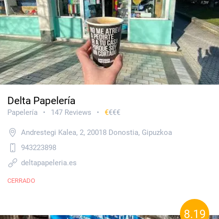
Delta Papelería
Papelería
147 Reviews
€
€€€
•
•
Andrestegi Kalea, 2, 20018 Donostia, Gipuzkoa
943223898
deltapapeleria.es
CERRADO
8.19