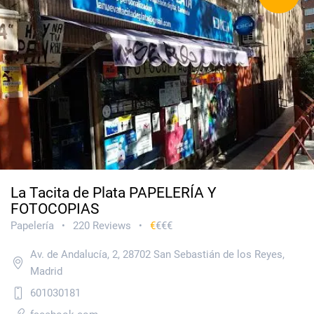
La Tacita de Plata PAPELERÍA Y
FOTOCOPIAS
Papelería
220 Reviews
€
€€€
•
•
Av. de Andalucía, 2, 28702 San Sebastián de los Reyes,
Madrid
601030181