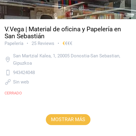
V.Vega | Material de oficina y Papelería en
San Sebastián
Papelería
25 Reviews
€
€€€
•
•
San Martzial Kalea, 1, 20005 Donostia-San Sebastian,
Gipuzkoa
943424048
Sin web
CERRADO
MOSTRAR MÁS