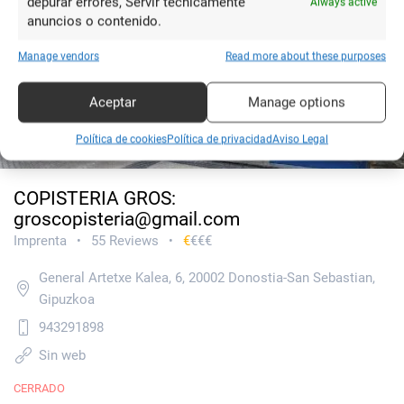
depurar errores, Servir técnicamente
Always active
anuncios o contenido.
Manage vendors
Read more about these purposes
Aceptar
Manage options
Política de cookies
Política de privacidad
Aviso Legal
COPISTERIA GROS:
groscopisteria@gmail.com
Imprenta
55 Reviews
€
€€€
•
•
General Artetxe Kalea, 6, 20002 Donostia-San Sebastian,
Gipuzkoa
943291898
Sin web
CERRADO