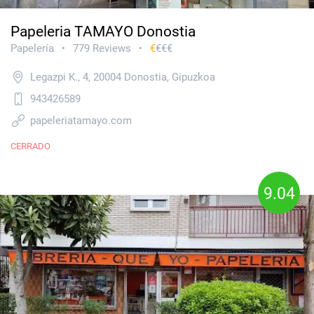
Papeleria TAMAYO Donostia
Papelería
779 Reviews
€
€€€
•
•
Legazpi K., 4, 20004 Donostia, Gipuzkoa
943426589
papeleriatamayo.com
CERRADO
9.04