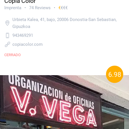
Copia Color
Imprenta
74 Reviews
€
€€€
•
•
Urbieta Kalea, 41, bajo, 20006 Donostia-San Sebastian,
Gipuzkoa
943469291
copiacolor.com
CERRADO
6.98