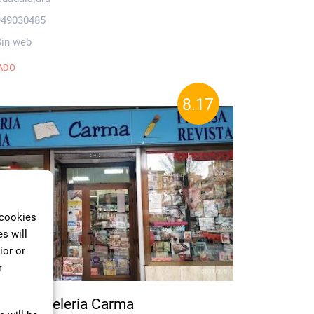
949030485
Sin web
ADO
8.17
 cookies
s will
ior or
r
reria Papeleria Carma