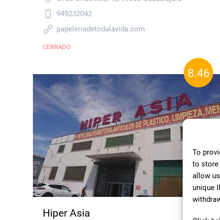
949232042
papeleriadetodalavida.com
CERRADO
8.46
To provi
to store
allow us
unique I
withdraw
Hiper Asia