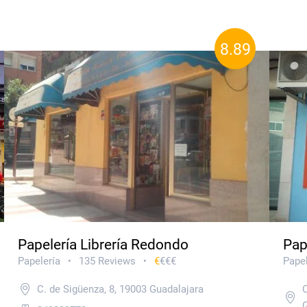
8.89
Papelería Librería Redondo
Pap
Papelería
135 Reviews
€
€€€
Papel
•
•
C. de Sigüenza, 8, 19003 Guadalajara
C