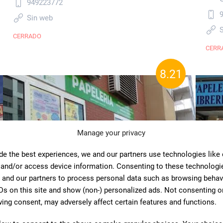
949223772
Sin web
CERRADO
CERR
8.21
Manage your privacy
de the best experiences, we and our partners use technologies like
 and/or access device information. Consenting to these technologie
 and our partners to process personal data such as browsing behav
Ds on this site and show (non-) personalized ads. Not consenting o
ing consent, may adversely affect certain features and functions.
PAPER TREE PAPELERIA
Lib