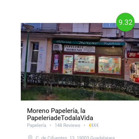
9.32
Moreno Papelería, la
PapeleriadeTodalaVida
Papelería
148 Reviews
€
€€€
•
•
C. de Cifuentes, 13, 19003 Guadalajara