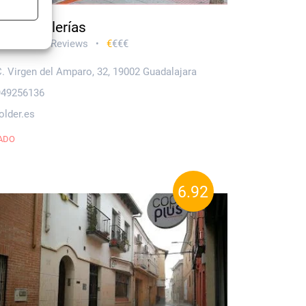
der Papelerías
ería
80 Reviews
€
€€€
•
•
C. Virgen del Amparo, 32, 19002 Guadalajara
s active
949256136
older.es
ADO
6.92