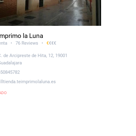
imprimo la Luna
enta
76 Reviews
€
€€€
•
•
. de Arcipreste de Hita, 12, 19001
Guadalajara
650845782
illtienda.teimprimolaluna.es
ADO