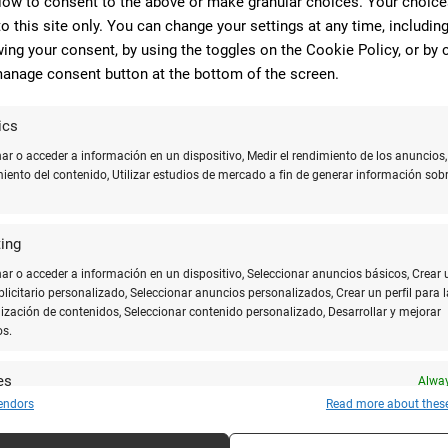
low to consent to the above or make granular choices. Your choices
Papelería
95 Reviews
€
€€€
Papel
•
•
to this site only. You can change your settings at any time, includin
ing your consent, by using the toggles on the Cookie Policy, or by c
Av. de Francia, 8, 19005 Guadalajara
C
anage consent button at the bottom of the screen.
949028050
molamazo.es
ics
CERRADO
CERR
r o acceder a información en un dispositivo, Medir el rendimiento de los anuncios,
miento del contenido, Utilizar estudios de mercado a fin de generar información sobr
8.03
ing
r o acceder a información en un dispositivo, Seleccionar anuncios básicos, Crear 
ublicitario personalizado, Seleccionar anuncios personalizados, Crear un perfil para l
ización de contenidos, Seleccionar contenido personalizado, Desarrollar y mejorar
os.
es
Alway
endors
Read more about thes
y combinar fuentes de datos off line, Vincular diferentes dispositivos, Recibir
ar para su identificación las características del dispositivo que se envían