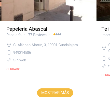
Papelería Abascal
Te 
Papelería
77 Reviews
€
€€€
Impr
•
•
C. Alfonso Martín, 3, 19001 Guadalajara
C
949214586
Sin web
t
CERRADO
CERR
MOSTRAR MÁS