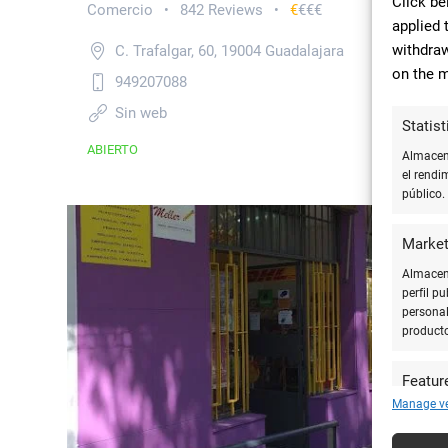
Click be
Comercio
842 Reviews
€
€€€
•
•
applied 
withdraw
C. Trafalgar, 60, 19004 Guadalajara
on the m
949207088
Sin web
Statist
ABIERTO
Almacena
el rendi
público.
8.13
Market
Almacena
perfil p
personal
product
Featur
Manage v
Cotejar 
y utiliz