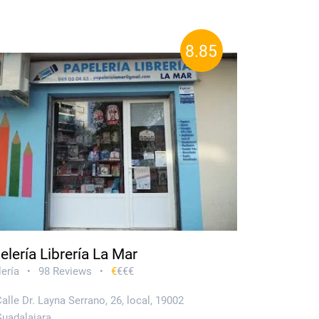
8.85
elería Librería La Mar
ería
98 Reviews
€
€€€
•
•
alle Dr. Layna Serrano, 26, local, 19002
Guadalajara