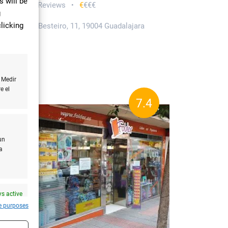
 will be
ería
92 Reviews
€
€€€
•
•
g
licking
. de Julián Besteiro, 11, 19004 Guadalajara
949203654
Sin web
ADO
 Medir
e el
7.4
un
a
s active
e purposes