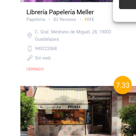
automát
Librería Papelería Meller
Utiliz
Papelería
83 Reviews
€
€€€
•
•
caracte
C. Gral. Medrano de Miguel, 28, 19003
Garanti
Guadalajara
técnic
949222068
Sin web
CERRADO
7.33