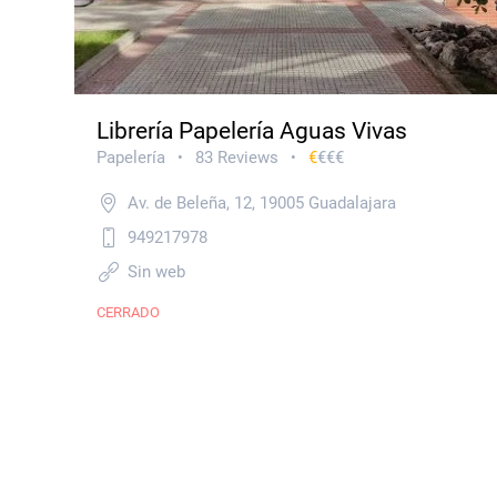
Librería Papelería Aguas Vivas
Papelería
83 Reviews
€
€€€
•
•
Av. de Beleña, 12, 19005 Guadalajara
949217978
Sin web
CERRADO