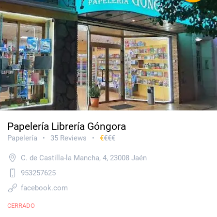
Papelería Librería Góngora
Papelería
35 Reviews
€
€€€
•
•
C. de Castilla-la Mancha, 4, 23008 Jaén
953257625
facebook.com
CERRADO