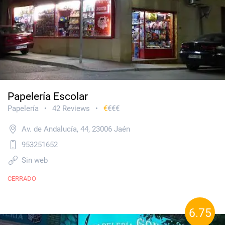
Papelería Escolar
Papelería
42 Reviews
€
€€€
•
•
Av. de Andalucía, 44, 23006 Jaén
953251652
Sin web
CERRADO
6.75