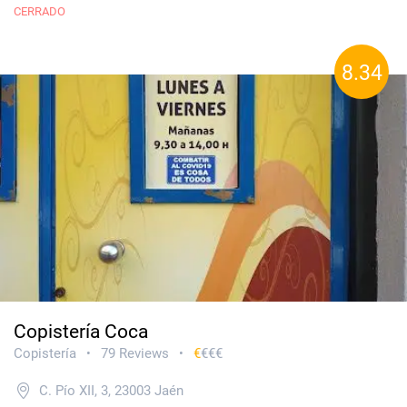
CERRADO
8.34
Copistería Coca
Copistería
79 Reviews
€
€€€
•
•
C. Pío XII, 3, 23003 Jaén