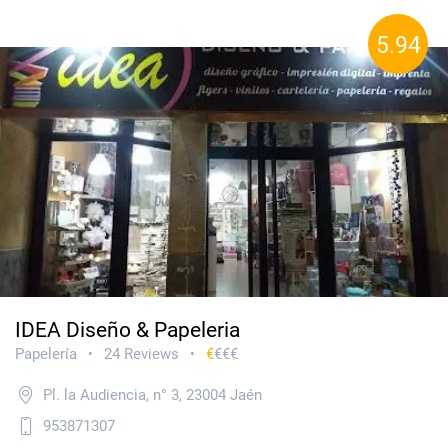
5.94
IDEA Diseño & Papeleria
Papelería
24 Reviews
€
€€€
•
•
Pl. la Audiencia, n° 3, 23004 Jaén
953871307