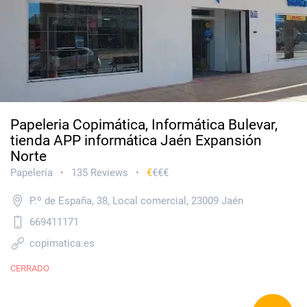
Papeleria Copimática, Informática Bulevar,
tienda APP informática Jaén Expansión
Norte
Papelería
135 Reviews
€
€€€
•
•
P.º de España, 38, Local comercial, 23009 Jaén
669411171
copimatica.es
CERRADO