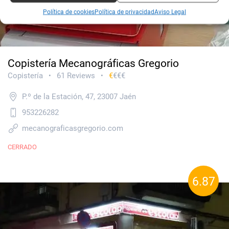
Política de cookies
Política de privacidad
Aviso Legal
Copistería Mecanográficas Gregorio
Copistería
61 Reviews
€
€€€
•
•
P.º de la Estación, 47, 23007 Jaén
953226282
mecanograficasgregorio.com
CERRADO
6.87