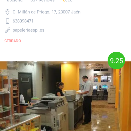
Papelería
337 Reviews
€
€€€
•
•
C. Millán de Priego, 17, 23007 Jaén
638398471
papeleriaespi.es
CERRADO
9.25