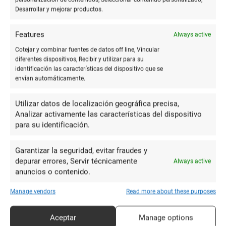
Desarrollar y mejorar productos.
Globe Papel de Andalucía, S.L.
Features
Always active
Papelería
63 Reviews
€
€€€
•
•
Cotejar y combinar fuentes de datos off line, Vincular
diferentes dispositivos, Recibir y utilizar para su
C. Mancha Real, 54, 23009 Jaén
identificación las características del dispositivo que se
953281261
envían automáticamente.
globepapel.es
Utilizar datos de localización geográfica precisa,
CERRADO
Analizar activamente las características del dispositivo
para su identificación.
7.75
Garantizar la seguridad, evitar fraudes y
depurar errores, Servir técnicamente
Always active
anuncios o contenido.
Manage vendors
Read more about these purposes
Aceptar
Manage options