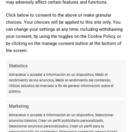
may adversely affect certain features and functions.
Papelería
66 Reviews
€
€€€
•
•
Click below to consent to the above or make granular
Av. Ruiz Jiménez, 3, local bajo izquierda, 23008 Jaén
choices. Your choices will be applied to this site only. You
953227351
can change your settings at any time, including withdrawing
Sin web
your consent, by using the toggles on the Cookie Policy, or
by clicking on the manage consent button at the bottom of
CERRADO
the screen.
7.88
Statistics
Almacenar o acceder a información en un dispositivo, Medir el
rendimiento de los anuncios, Medir el rendimiento del contenido,
Utilizar estudios de mercado a fin de generar información sobre el
público.
Marketing
Almacenar o acceder a información en un dispositivo, Seleccionar
anuncios básicos, Crear un perfil publicitario personalizado,
Seleccionar anuncios personalizados, Crear un perfil para la
personalización de contenidos, Seleccionar contenido personalizado,