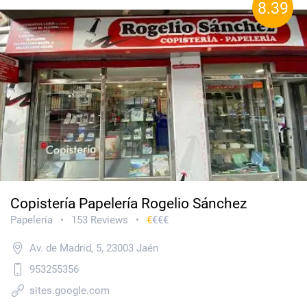
8.39
Copistería Papelería Rogelio Sánchez
Papelería
153 Reviews
€
€€€
•
•
Av. de Madrid, 5, 23003 Jaén
953255356
sites.google.com