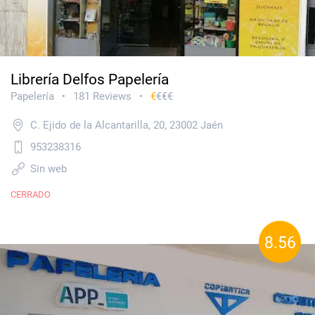
Librería Delfos Papelería
Papelería
181 Reviews
€
€€€
•
•
C. Ejido de la Alcantarilla, 20, 23002 Jaén
953238316
Sin web
CERRADO
8.56