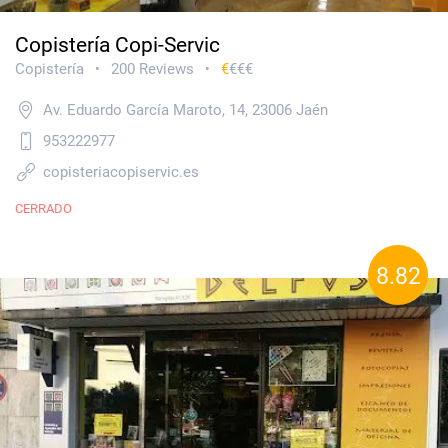
Copistería Copi-Servic
Copistería
200 Reviews
€
€€€
•
•
Av. Eduardo García Maroto, 14, 23006 Jaén
953222977
copisteriacopiservic.es
CERRADO
8.82