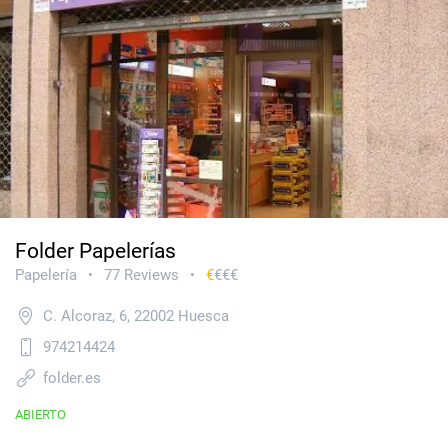
Folder Papelerías
Papelería
77 Reviews
€
€€€
•
•
C. Alcoraz, 6, 22002 Huesca
974214424
folder.es
ABIERTO