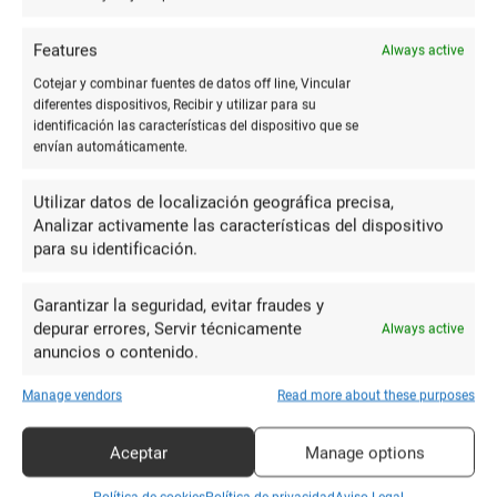
El Centro De Impresión
Imprenta
49 Reviews
€
€€€
•
•
Features
Always active
C. Tarbes, 1, BAJO, 22005 Huesca
Cotejar y combinar fuentes de datos off line, Vincular
diferentes dispositivos, Recibir y utilizar para su
974238756
identificación las características del dispositivo que se
envían automáticamente.
Sin web
ABIERTO
Utilizar datos de localización geográfica precisa,
Analizar activamente las características del dispositivo
para su identificación.
6.34
Garantizar la seguridad, evitar fraudes y
depurar errores, Servir técnicamente
Always active
anuncios o contenido.
Manage vendors
Read more about these purposes
Aceptar
Manage options