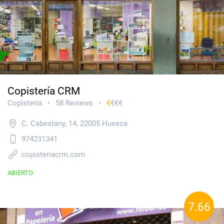
Copistería CRM
Copistería
58 Reviews
€
€€€
•
•
C. Cabestany, 14, 22005 Huesca
974231341
copisteriacrm.com
ABIERTO
7.66