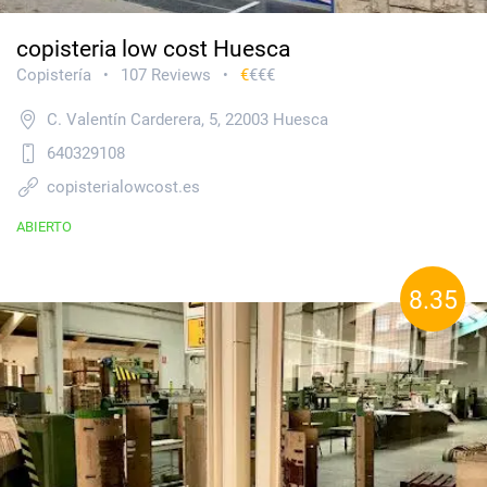
copisteria low cost Huesca
Copistería
107 Reviews
€
€€€
•
•
C. Valentín Carderera, 5, 22003 Huesca
640329108
copisterialowcost.es
ABIERTO
8.35