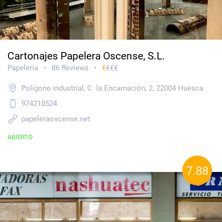
Cartonajes Papelera Oscense, S.L.
Papelería
86 Reviews
€
€€€
•
•
Poligono industrial, C. la Encarnación, 2, 22004 Huesca
974210524
papeleraoscense.net
ABIERTO
7.88