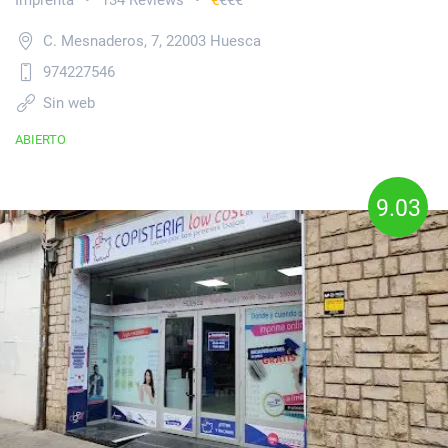
Imprenta
134 Reviews
€
€€€
•
•
C. Mesnaderos, 7, 22003 Huesca
974227546
Sin web
ABIERTO
9.03