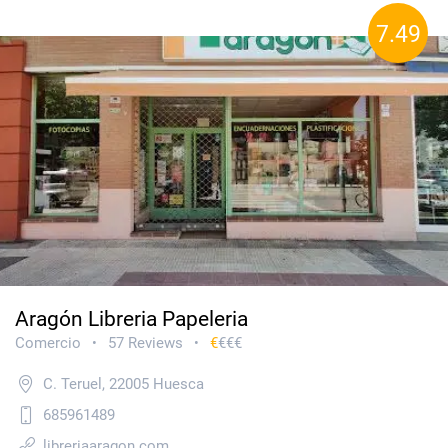
7.49
Aragón Libreria Papeleria
Comercio
57 Reviews
€
€€€
•
•
C. Teruel, 22005 Huesca
685961489
libreriaaragon.com