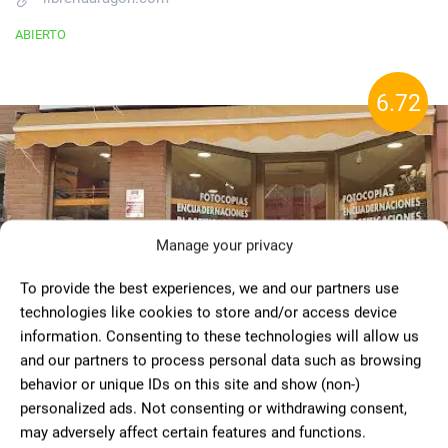
ABIERTO
6.72
Manage your privacy
To provide the best experiences, we and our partners use
technologies like cookies to store and/or access device
information. Consenting to these technologies will allow us
and our partners to process personal data such as browsing
behavior or unique IDs on this site and show (non-)
Papelería Almanaque
personalized ads. Not consenting or withdrawing consent,
Papelería
43 Reviews
€
€€€
•
•
may adversely affect certain features and functions.