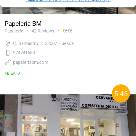
Política de cookies
Política de privacidad
Aviso Legal
Papelería BM
Papelería
42 Reviews
€
€€€
•
•
C. Barbastro, 2, 22002 Huesca
974241683
papeleriabm.com
ABIERTO
5.45