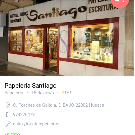
Papeleria Santiago
Papelería
15 Reviews
€
€€€
•
•
C. Porches de Galicia, 3, BAJO, 22002 Huesca
974226479
galaxyfountainpen.com
ABIERTO