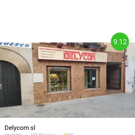
9.12
Delycom sl