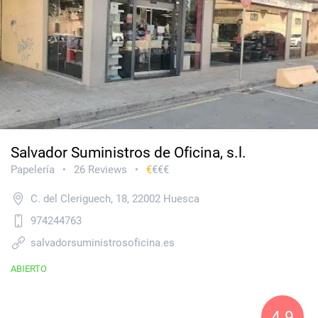
Salvador Suministros de Oficina, s.l.
Papelería
26 Reviews
€
€€€
•
•
C. del Cleriguech, 18, 22002 Huesca
974244763
salvadorsuministrosoficina.es
ABIERTO
4.9