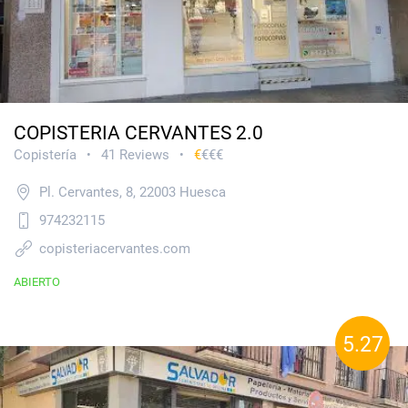
COPISTERIA CERVANTES 2.0
Copistería
41 Reviews
€
€€€
•
•
Pl. Cervantes, 8, 22003 Huesca
974232115
copisteriacervantes.com
ABIERTO
5.27