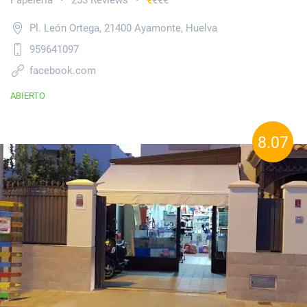
Papelería
253 Reviews
€
€€€
•
•
Pl. León Ortega, 21400 Ayamonte, Huelva
959641097
facebook.com
ABIERTO
8.07