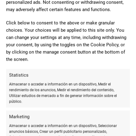
personalized ads. Not consenting or withdrawing consent,
may adversely affect certain features and functions.
Click below to consent to the above or make granular
choices. Your choices will be applied to this site only. You
can change your settings at any time, including withdrawing
your consent, by using the toggles on the Cookie Policy, or
by clicking on the manage consent button at the bottom of
the screen.
Statistics
Libreria Julia
Comercio
10 Reviews
€
€€€
•
•
Almacenar o acceder a información en un dispositivo, Medir el
rendimiento de los anuncios, Medir el rendimiento del contenido,
Av. de Villa Real de San Antonio, 5, 21400 Ayamonte,
Utilizar estudios de mercado a fin de generar información sobre el
público.
Huelva
959470441
Marketing
Sin web
Almacenar o acceder a información en un dispositivo, Seleccionar
anuncios básicos, Crear un perfil publicitario personalizado,
ABIERTO