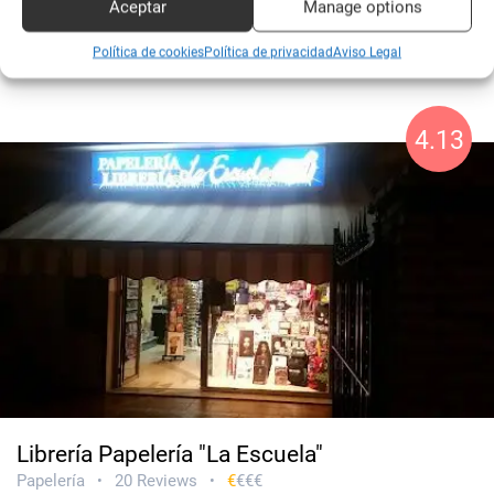
Aceptar
Manage options
Sin web
Política de cookies
Política de privacidad
Aviso Legal
CERRADO
4.13
Librería Papelería "La Escuela"
Papelería
20 Reviews
€
€€€
•
•