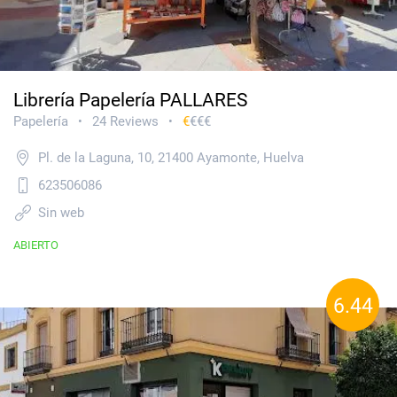
Librería Papelería PALLARES
Papelería
24 Reviews
€
€€€
•
•
Pl. de la Laguna, 10, 21400 Ayamonte, Huelva
623506086
Sin web
ABIERTO
6.44