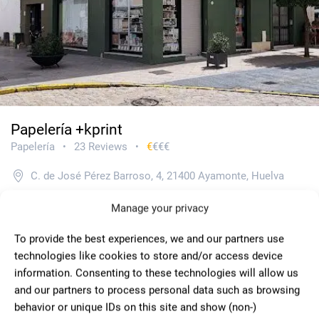
Papelería +kprint
Papelería
23 Reviews
€
€€€
•
•
C. de José Pérez Barroso, 4, 21400 Ayamonte, Huelva
959320494
Manage your privacy
Sin web
To provide the best experiences, we and our partners use
ABIERTO
technologies like cookies to store and/or access device
information. Consenting to these technologies will allow us
and our partners to process personal data such as browsing
4.81
behavior or unique IDs on this site and show (non-)