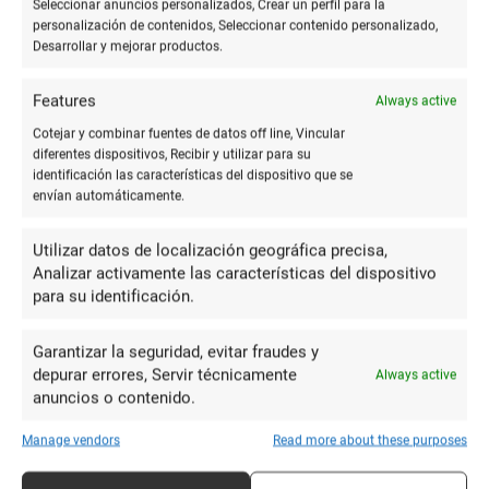
Seleccionar anuncios personalizados, Crear un perfil para la
personalización de contenidos, Seleccionar contenido personalizado,
Desarrollar y mejorar productos.
4.4
Features
Always active
Cotejar y combinar fuentes de datos off line, Vincular
diferentes dispositivos, Recibir y utilizar para su
identificación las características del dispositivo que se
envían automáticamente.
Utilizar datos de localización geográfica precisa,
Analizar activamente las características del dispositivo
para su identificación.
Garantizar la seguridad, evitar fraudes y
Copistería IES Guadiana
depurar errores, Servir técnicamente
Always active
anuncios o contenido.
Copistería
5 Reviews
€
€€€
•
•
Manage vendors
Read more about these purposes
Severo Ochoa, S/N, 21400 Ayamonte, Huelva
Sin telefono