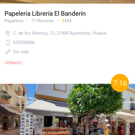
Papeleria Librería El Banderín
Papelería
77 Reviews
€
€€€
•
•
C. de los Álamos, 13, 21400 Ayamonte, Huelva
635258656
Sin web
CERRADO
7.16