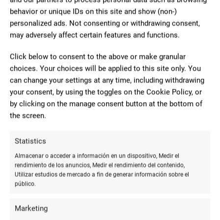
behavior or unique IDs on this site and show (non-)
Bonillo Papelería-Librería
personalized ads. Not consenting or withdrawing consent,
Papelería
39 Reviews
€
€€€
•
•
may adversely affect certain features and functions.
Carrera de Natalio Rivas, 53, 04770 Adra, Almería
Click below to consent to the above or make granular
choices. Your choices will be applied to this site only. You
950560500
can change your settings at any time, including withdrawing
Sin web
your consent, by using the toggles on the Cookie Policy, or
CERRADO
by clicking on the manage consent button at the bottom of
the screen.
Statistics
Almacenar o acceder a información en un dispositivo, Medir el
rendimiento de los anuncios, Medir el rendimiento del contenido,
Utilizar estudios de mercado a fin de generar información sobre el
público.
Marketing