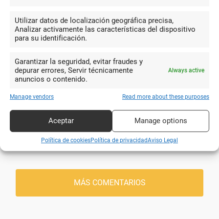
Un local amplio donde adquirir
Utilizar datos de localización geográfica precisa,
además de prensa, cualquier artículo de
Analizar activamente las características del dispositivo
Julio Cabrera
oficina y regalos, indudable que este tipo
para su identificación.
Gonzalez
de negocios en esta zona hace mucha
falta..
Garantizar la seguridad, evitar fraudes y
depurar errores, Servir técnicamente
Always active
anuncios o contenido.
Manage vendors
Read more about these purposes
10
Pequeña librería y papelería. Muy
Aceptar
Manage options
buenos precios. Y la calidad humana de
Jonathan Rubio
la señora que atiende es de 10
Política de cookies
Política de privacidad
Aviso Legal
MÁS COMENTARIOS