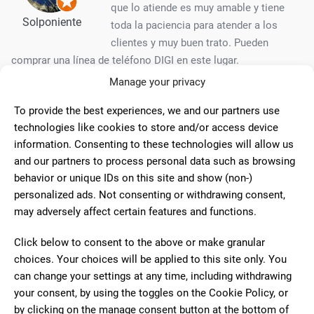
que lo atiende es muy amable y tiene
Solponiente
toda la paciencia para atender a los
clientes y muy buen trato. Pueden
comprar una línea de teléfono DIGI en este lugar.
Manage your privacy
To provide the best experiences, we and our partners use
10
technologies like cookies to store and/or access device
Estupendo local con una
information. Consenting to these technologies will allow us
atención inmejorable. Su dueña atenta,
and our partners to process personal data such as browsing
Rosalia Diaz
cariñosa y muy familiar. Si no tiene algún
behavior or unique IDs on this site and show (non-)
artículo te lo pide o te orienta para que
personalized ads. Not consenting or withdrawing consent,
lo puedas conseguir.
may adversely affect certain features and functions.
Click below to consent to the above or make granular
10
choices. Your choices will be applied to this site only. You
can change your settings at any time, including withdrawing
Lugar magnífico para envío de
your consent, by using the toggles on the Cookie Policy, or
dinero y compra de utiles escolares. Lo
Angelo
by clicking on the manage consent button at the bottom of
recomiendo. Atención muy buena