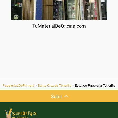
TuMaterialDeOficina.com
PapeleriasDePrimera
Santa Cruz de Tenerife
Estanco-Papelería Tenerife
Subir