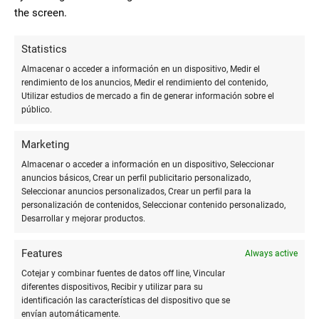
Andreone
the screen.
Statistics
8
Almacenar o acceder a información en un dispositivo, Medir el
Estanco - Papelería del barrio.
rendimiento de los anuncios, Medir el rendimiento del contenido,
Utilizar estudios de mercado a fin de generar información sobre el
Surte amplia gamas de revistas y galería
público.
Alejandro
básica. Su dueña es muy cercana y
Hernández
amable.
Pérez
Marketing
Almacenar o acceder a información en un dispositivo, Seleccionar
anuncios básicos, Crear un perfil publicitario personalizado,
Seleccionar anuncios personalizados, Crear un perfil para la
10
personalización de contenidos, Seleccionar contenido personalizado,
Magnífico. Su atención, sus
Desarrollar y mejorar productos.
productos. Un sitio agradable. Muy útil
Manuel Jesus
para la zona.
Features
Always active
Fuentes Cabrera
Cotejar y combinar fuentes de datos off line, Vincular
diferentes dispositivos, Recibir y utilizar para su
identificación las características del dispositivo que se
envían automáticamente.
8