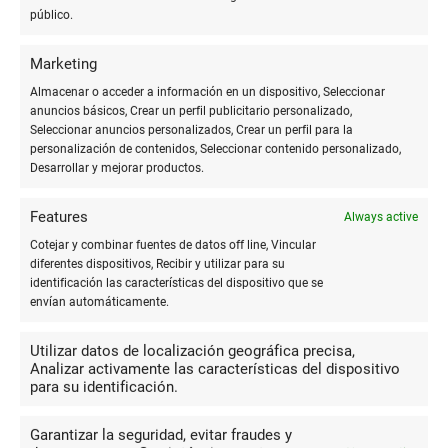
público.
10
Muy simpatica la mujer que me
Marketing
atendió, tienen de todo. Fui a imprimir
Justo
Almacenar o acceder a información en un dispositivo, Seleccionar
una imagen de pasaporte y fue
anuncios básicos, Crear un perfil publicitario personalizado,
rapidisimo. Ademas es la unica
Seleccionar anuncios personalizados, Crear un perfil para la
papeleria que abre fines de semana por la tarde. Gracias!
personalización de contenidos, Seleccionar contenido personalizado,
Desarrollar y mejorar productos.
Features
Always active
2
Cotejar y combinar fuentes de datos off line, Vincular
Productos, en su gran mayoría, de
diferentes dispositivos, Recibir y utilizar para su
muy mala calidad y una atención pésima,
identificación las características del dispositivo que se
Verónica
cero profesionalidad.
envían automáticamente.
Utilizar datos de localización geográfica precisa,
Analizar activamente las características del dispositivo
10
para su identificación.
Cerca del colegio , hay varios
productos y buen precio. ¡recomendado!
Garantizar la seguridad, evitar fraudes y