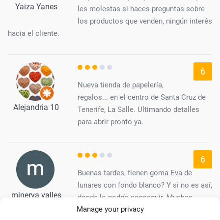
Yaiza Yanes
les molestas si haces preguntas sobre
los productos que venden, ningún interés
hacia el cliente.
6
Nueva tienda de papelería,
regalos... en el centro de Santa Cruz de
Alejandria 10
Tenerife, La Salle. Ultimando detalles
para abrir pronto ya.
6
Buenas tardes, tienen goma Eva de
lunares con fondo blanco? Y si no es así,
minerva valles
donde lo podría conseguir. Muchas
ruperez
Manage your privacy
gracias