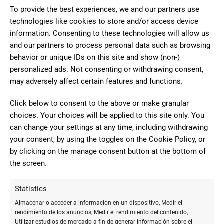
To provide the best experiences, we and our partners use
technologies like cookies to store and/or access device
10
information. Consenting to these technologies will allow us
Gran variedad de artículos de
and our partners to process personal data such as browsing
papelería y regalos. Buenos precios, y
behavior or unique IDs on this site and show (non-)
Mónica Saigí
buenas marcas. Muy buena atención por
personalized ads. Not consenting or withdrawing consent,
González
parte de los dependientes.
may adversely affect certain features and functions.
Click below to consent to the above or make granular
choices. Your choices will be applied to this site only. You
2
can change your settings at any time, including withdrawing
Un trato lamentable por parte de
your consent, by using the toggles on the Cookie Policy, or
las trabajadoras. Falta de
by clicking on the manage consent button at the bottom of
Orlando
profesionalidad, sin habilidades
the screen.
Gutierrez
sociales. ¡OJO! hay productos mal
etiquetados a un precio y en caja te
Statistics
cobran más. No lo recomiendo ni para comprar una cartulina.
Almacenar o acceder a información en un dispositivo, Medir el
rendimiento de los anuncios, Medir el rendimiento del contenido,
Utilizar estudios de mercado a fin de generar información sobre el