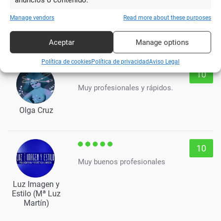
anuncios o contenido.
Magníficos profesionales. Trato
Manage vendors
Read more about these purposes
excelente, te ayudan con todas tus
Toñi Anton
dudas. Y una gran calidad.
Aceptar
Manage options
Política de cookies
Política de privacidad
Aviso Legal
10
Muy profesionales y rápidos.
Olga Cruz
10
Muy buenos profesionales
Luz Imagen y
Estilo (Mª Luz
Martín)