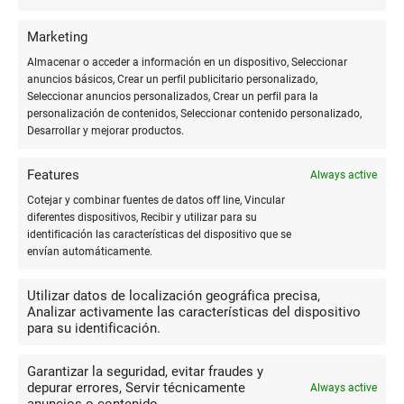
Trato muy profesional y muy
agradable, tuvimos que pedir trabajos
Marketing
Francisco José
personalizados y los hicieron rápido y
Almacenar o acceder a información en un dispositivo, Seleccionar
Alonso Nieto
muy bien. Muchas gracias
anuncios básicos, Crear un perfil publicitario personalizado,
Seleccionar anuncios personalizados, Crear un perfil para la
personalización de contenidos, Seleccionar contenido personalizado,
Desarrollar y mejorar productos.
10
Desde hace muchos años he
Features
Always active
tenido relación con Don Antonio Molina
Cotejar y combinar fuentes de datos off line, Vincular
Rafael Gómez y
y su gran equipo. Desde los mejores
diferentes dispositivos, Recibir y utilizar para su
Blasco
identificación las características del dispositivo que se
trabajos publicitarios, pasando por
envían automáticamente.
papelería, hasta la más humilde
fotocopia, lo realizan con máxima profesionalidad, amabilidad
Utilizar datos de localización geográfica precisa,
y eficacia. Además con precios imbatibles. Los recomiendo
Analizar activamente las características del dispositivo
para su identificación.
siempre.
Garantizar la seguridad, evitar fraudes y
depurar errores, Servir técnicamente
Always active
10