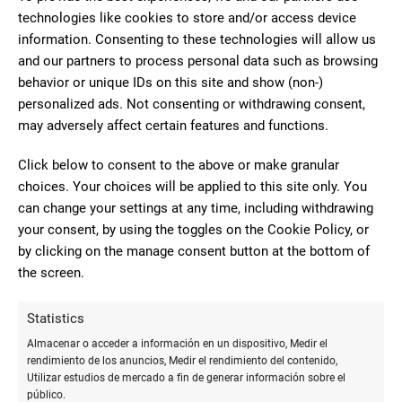
technologies like cookies to store and/or access device
information. Consenting to these technologies will allow us
C. de las Huertas, 15, 28229 Villanueva del Pardillo,
and our partners to process personal data such as browsing
Madrid
behavior or unique IDs on this site and show (non-)
personalized ads. Not consenting or withdrawing consent,
918151869
may adversely affect certain features and functions.
unomaspublicidad.es
Click below to consent to the above or make granular
choices. Your choices will be applied to this site only. You
Lunes - Viernes: 9:30–14:00 | 17:00–20:00
can change your settings at any time, including withdrawing
Sábado - Domingo: Cerrado
your consent, by using the toggles on the Cookie Policy, or
by clicking on the manage consent button at the bottom of
CERRADO
the screen.
Statistics
9 Comentarios
Almacenar o acceder a información en un dispositivo, Medir el
rendimiento de los anuncios, Medir el rendimiento del contenido,
Utilizar estudios de mercado a fin de generar información sobre el
10
público.