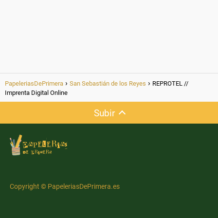
PapeleriasDePrimera
San Sebastián de los Reyes
REPROTEL //
Imprenta Digital Online
Subir
Copyright © PapeleriasDePrimera.es