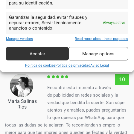
para su identificación.
haber sido yo el que los pusiera de trabajo hasta arriba.
Lamentablemente, mi experiencia en REPROTEL no estuvo a
Garantizar la seguridad, evitar fraudes y
la altura de mis expectativas. No puedo recomendar esta
depurar errores, Servir técnicamente
Always active
imprenta a otros usuarios, ya que parece que no están
anuncios o contenido.
dispuestos a hacer un mínimo esfuerzo para satisfacer las
Manage vendors
Read more about these purposes
necesidades de sus nuevos clientes, mucho menos a pedir
disculpas, a ser amables, etc, etc. En el futuro, consideraré
Aceptar
Manage options
otras opciones antes de confiar nuevamente en REPROTEL.
Política de cookies
Política de privacidad
Aviso Legal
10
Encontré esta imprenta a través
de publicidad en redes sociales y la
Maria Salinas
verdad que bendita la suerte. Son súper
Rios
atentos y amables, puedes preguntarles
lo que quieras por WhatsApp para que
todas las dudas se te aclaren. Te recomiendan siempre lo
mejor para que tus impresiones queden perfectas y la verdad