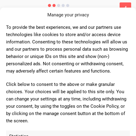
4
Manage your privacy
Hemos pedido unas etiquetas que
no pegan en nuestro material, bolsas de
To provide the best experiences, we and our partners use
FREEDOM
silicona, no se avisa en web de que haya
technologies like cookies to store and/or access device
&COLOR
esta posibilidad a la hora de comprar. De
information. Consenting to these technologies will allow us
otra manera hubieramos preguntado
and our partners to process personal data such as browsing
sobre esto antes de hacer el pedido para asegurarnos. Dinero
behavior or unique IDs on this site and show (non-)
perdido. Hace tiempo pedimos otras que si funcionaron bien.
personalized ads. Not consenting or withdrawing consent,
may adversely affect certain features and functions.
Click below to consent to the above or make granular
2
choices. Your choices will be applied to this site only. You
Lamentablemente, mi experiencia
can change your settings at any time, including withdrawing
en la imprenta REPROTEL ha sido
your consent, by using the toggles on the Cookie Policy, or
R R
negativa. Antes de dirigirme a su
by clicking on the manage consent button at the bottom of
establecimiento, decidí llamar para
the screen.
confirmar si tenían disponibles las tapas para encuadernar
que necesitaba, ya que me quedaba lejos. Para mi sorpresa, a