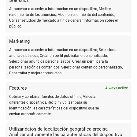
Statistics
pesar de asegurarme por teléfono, cuando llegué a la
Almacenar o acceder a información en un dispositivo, Medir el
imprenta, resultó que las que tenían eran otras, de bajísima
rendimiento de los anuncios, Medir el rendimiento del contenido,
calidad. Ni una disculpa. Este error me causó una gran
Utilizar estudios de mercado a fin de generar información sobre el
inconveniencia, ya que había invertido tiempo y esfuerzo en
público.
visitar la imprenta basándome en la información
Marketing
proporcionada por su personal. Además, cuando pregunté si
podían realizar el corte de algunas hojas al tamaño que
Almacenar o acceder a información en un dispositivo, Seleccionar
anuncios básicos, Crear un perfil publicitario personalizado,
necesitaba, se negaron a hacerlo alegando estar
Seleccionar anuncios personalizados, Crear un perfil para la
sobrecargados de trabajo. Debía dejarlo para otro día. La falta
personalización de contenidos, Seleccionar contenido personalizado,
de comunicación precisa y la falta de disposición para
Desarrollar y mejorar productos.
realizar un mínimo trabajo adicional resultaron en una
experiencia frustrante y una pérdida de tiempo. Era solamente
Features
Always active
cortar algunas hojas con su herramienta (20 folios). Cosa que
Cotejar y combinar fuentes de datos off line, Vincular
a mi me llevo nuevamente mas tiempo perdido y obviamente
diferentes dispositivos, Recibir y utilizar para su
identificación las características del dispositivo que se
no ha quedado como si lo hubiese hecho profesionalmente.
envían automáticamente.
Como cliente, espero recibir un trato profesional, como
cualquier otro cliente. Y no ser tratado como un fastidio
Utilizar datos de localización geográfica precisa,
porque tenían mucho trabajo. Tal vez el día de mañana podría
Analizar activamente las características del dispositivo