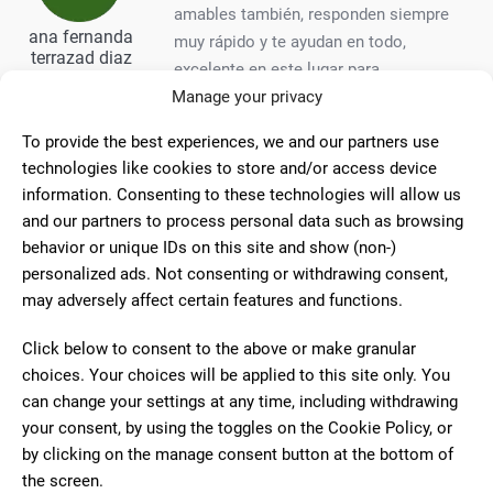
amables también, responden siempre
ana fernanda
muy rápido y te ayudan en todo,
terrazad diaz
excelente en este lugar para
impresiones, diseños.
Manage your privacy
To provide the best experiences, we and our partners use
technologies like cookies to store and/or access device
10
information. Consenting to these technologies will allow us
Siempre muy buena atención.
and our partners to process personal data such as browsing
Súper rápido con el trabajo y calidad en
behavior or unique IDs on this site and show (non-)
Anna Sort
los resultados. Recomendable 100%
personalized ads. Not consenting or withdrawing consent,
may adversely affect certain features and functions.
Click below to consent to the above or make granular
10
choices. Your choices will be applied to this site only. You
Super profesional, volveré a
can change your settings at any time, including withdrawing
solicitar sus servicios. Lo recomiendo
your consent, by using the toggles on the Cookie Policy, or
Marlene
all 100%.
Venancio
by clicking on the manage consent button at the bottom of
the screen.