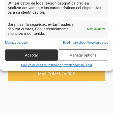
Utilizar datos de localización geográfica precisa,
Analizar activamente las características del dispositivo
para su identificación.
10
Garantizar la seguridad, evitar fraudes y
Muchas gracias ! Jan hacía para
depurar errores, Servir técnicamente
Always active
mi perfectamente lo que quieraba. Son
anuncios o contenido.
Mathilde Delort
muy amable y professional. Vosotros
Manage vendors
Read more about these purposes
podeis ir alli con ojos cerrados !! una
francesa que le encanta españa
Aceptar
Manage options
Política de cookies
Política de privacidad
Aviso Legal
MÁS COMENTARIOS