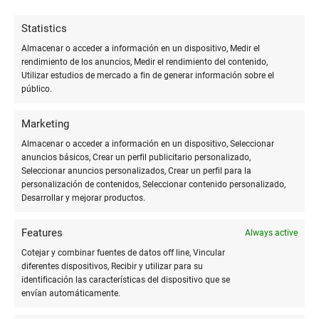
10
Statistics
Muy contento con el trabajo
Almacenar o acceder a información en un dispositivo, Medir el
rendimiento de los anuncios, Medir el rendimiento del contenido,
realizado, son unos profesionales Sin
Utilizar estudios de mercado a fin de generar información sobre el
David Sanz
dudad lo recomiendo!. Gracias.
público.
Diaz
Marketing
Almacenar o acceder a información en un dispositivo, Seleccionar
10
anuncios básicos, Crear un perfil publicitario personalizado,
Muy contentos con ellos y con
Seleccionar anuncios personalizados, Crear un perfil para la
personalización de contenidos, Seleccionar contenido personalizado,
las tarjetas de visita que nos hicieron.
Desarrollar y mejorar productos.
MIZU Ibérica
Recomendable 100%
Features
Always active
Cotejar y combinar fuentes de datos off line, Vincular
10
diferentes dispositivos, Recibir y utilizar para su
Eficiencia en el plazo de entrega
identificación las características del dispositivo que se
envían automáticamente.
y unas sugerencias de diseño muy
Antonia Díaz
acertadas. Buenos profesionales