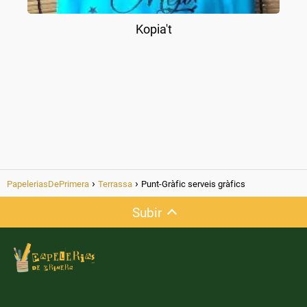
Kopia't
PapeleriasDePrimera
Terrassa
Punt-Gràfic serveis gràfics
Subir