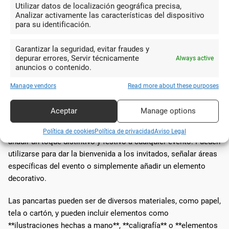
adicionales
Utilizar datos de localización geográfica precisa,
Analizar activamente las características del dispositivo
para su identificación.
No podemos olvidar la importancia de los
detalles
adicionales
y las decoraciones que complementan la
Garantizar la seguridad, evitar fraudes y
papelería creativa en ocasiones especiales. Estos elementos
depurar errores, Servir técnicamente
Always active
pueden abarcar desde pancartas y tarjetas de lugar hasta
anuncios o contenido.
etiquetas personalizadas y señales ilustrativas.
Manage vendors
Read more about these purposes
Pancartas personalizadas
Aceptar
Manage options
Las pancartas personalizadas son una excelente manera de
Política de cookies
Política de privacidad
Aviso Legal
añadir un toque distintivo y festivo a cualquier evento. Pueden
utilizarse para dar la bienvenida a los invitados, señalar áreas
específicas del evento o simplemente añadir un elemento
decorativo.
Las pancartas pueden ser de diversos materiales, como papel,
tela o cartón, y pueden incluir elementos como
**ilustraciones hechas a mano**, **caligrafía** o **elementos