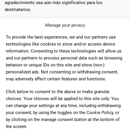
agradecimiento sea aún más significativo para los
destinatarios.
Manage your privacy
Diseño y personalización
To provide the best experiences, we and our partners use
Al diseñar tarjetas de agradecimiento, es importante que sean
technologies like cookies to store and/or access device
personales y reflejen el estilo y el tono del evento. La
information. Consenting to these technologies will allow us
**caligrafía a mano** o **impresión personalizada** puede
and our partners to process personal data such as browsing
hacer que las tarjetas se sientan únicas y especiales.
behavior or unique IDs on this site and show (non-)
personalized ads. Not consenting or withdrawing consent,
La adición de una nota personal escrita a mano puede hacer
may adversely affect certain features and functions.
que la tarjeta sea aún más significativa. Además, se pueden
incluir elementos visuales como ilustraciones o fotografías
Click below to consent to the above or make granular
del evento, que añadan un toque personal y memorable.
choices. Your choices will be applied to this site only. You
can change your settings at any time, including withdrawing
Selección de materiales
your consent, by using the toggles on the Cookie Policy, or
by clicking on the manage consent button at the bottom of
La elección de los materiales también es crucial. **Papeles
the screen.
de alta calidad** como el algodón y el lino aportan una textura