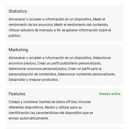
y durabilidad que hacen que la tarjeta se sienta premium. El
Statistics
uso de sobres y detalles adicionales como cintas o sellos
puede elevar aún más la presentación de la tarjeta.
Almacenar o acceder a información en un dispositivo, Medir el
rendimiento de los anuncios, Medir el rendimiento del contenido,
Utilizar estudios de mercado a fin de generar información sobre el
Ejemplos e ideas
público.
Un ejemplo de tarjeta de agradecimiento personalizada para
Marketing
una
boda
podría incluir una foto de los novios, un mensaje de
Almacenar o acceder a información en un dispositivo, Seleccionar
agradecimiento en caligrafía dorada y detalles como cintas o
anuncios básicos, Crear un perfil publicitario personalizado,
flores prensadas.
Seleccionar anuncios personalizados, Crear un perfil para la
personalización de contenidos, Seleccionar contenido personalizado,
Desarrollar y mejorar productos.
Para un **evento corporativo**, una tarjeta de agradecimiento
con el logo de la empresa, un mensaje formal de
Features
Always active
agradecimiento y una paleta de colores acorde a la marca
puede comunicar profesionalismo y gratitud.
Cotejar y combinar fuentes de datos off line, Vincular
diferentes dispositivos, Recibir y utilizar para su
identificación las características del dispositivo que se
envían automáticamente.
Decoraciones y detalles