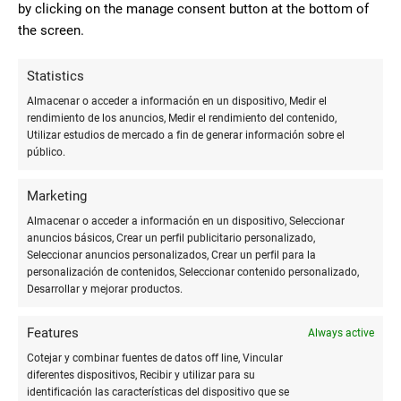
Avión planeador
15-20 metros
by clicking on the manage consent button at the bottom of
the screen.
Para los barcos de papel, se puede experimentar con
diferentes formas y tamaños para ver cuál flota mejor y cuál
Statistics
puede soportar más peso. Esta actividad enseña a los niños
Almacenar o acceder a información en un dispositivo, Medir el
conceptos como el
equilibrio
y la
estructura
.
rendimiento de los anuncios, Medir el rendimiento del contenido,
Utilizar estudios de mercado a fin de generar información sobre el
público.
Muñecos de papel
Marketing
Los
muñecos de papel
son otra excelente actividad creativa.
Almacenar o acceder a información en un dispositivo, Seleccionar
Los niños pueden dibujar y recortar figuras humanas,
anuncios básicos, Crear un perfil publicitario personalizado,
animales u otros personajes, y luego decorarlos con
ropa
y
Seleccionar anuncios personalizados, Crear un perfil para la
accesorios
hechos de papel. Esta actividad estimula la
personalización de contenidos, Seleccionar contenido personalizado,
Desarrollar y mejorar productos.
creatividad y puede ser una introducción a conceptos de
diseño de moda
y
narración
.
Features
Always active
Para hacer la actividad más interesante, se pueden utilizar
Cotejar y combinar fuentes de datos off line, Vincular
plantillas de muñecos disponibles en línea o crear las
diferentes dispositivos, Recibir y utilizar para su
identificación las características del dispositivo que se
propias. Los muñecos de papel también pueden ser utilizados