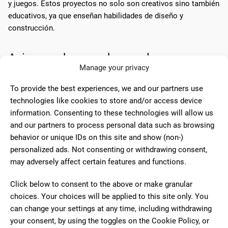
y juegos. Estos proyectos no solo son creativos sino también
educativos, ya que enseñan habilidades de diseño y
construcción.
Aviones y barcos de papel
Manage your privacy
Los
aviones
y
barcos de papel
son clásicos proyectos de
To provide the best experiences, we and our partners use
papelería creativa. Estos juguetes simples no solo
technologies like cookies to store and/or access device
proporcionan diversión instantánea, sino que también
information. Consenting to these technologies will allow us
enseñan principios básicos de aerodinámica y flotabilidad.
and our partners to process personal data such as browsing
Los niños pueden experimentar con diferentes diseños para
behavior or unique IDs on this site and show (non-)
ver cuál vuela o navega mejor.
personalized ads. Not consenting or withdrawing consent,
may adversely affect certain features and functions.
Tipo de avión
Distancia de vuelo
Click below to consent to the above or make granular
Avión básico
5-10 metros
choices. Your choices will be applied to this site only. You
Avión de caza
10-15 metros
can change your settings at any time, including withdrawing
your consent, by using the toggles on the Cookie Policy, or