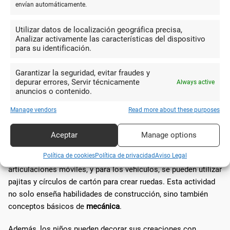
envían automáticamente.
para crear
historias
y
escenarios teatrales
, fomentando el
desarrollo de la imaginación y habilidades narrativas de los
Utilizar datos de localización geográfica precisa,
niños.
Analizar activamente las características del dispositivo
para su identificación.
Robots y vehículos de papel
Garantizar la seguridad, evitar fraudes y
depurar errores, Servir técnicamente
Always active
La construcción de
robots
y
vehículos de papel
lleva la
anuncios o contenido.
creatividad a un nuevo nivel. Estos proyectos pueden ser tan
simples o complejos como se desee, utilizando papel, cartón
Manage vendors
Read more about these purposes
y otros materiales reciclables para construir robots o
vehículos con partes móviles.
Aceptar
Manage options
Política de cookies
Política de privacidad
Aviso Legal
Para los robots, se pueden utilizar bridas y clips para crear
articulaciones móviles, y para los vehículos, se pueden utilizar
pajitas y círculos de cartón para crear ruedas. Esta actividad
no solo enseña habilidades de construcción, sino también
conceptos básicos de
mecánica
.
Además, los niños pueden decorar sus creaciones con