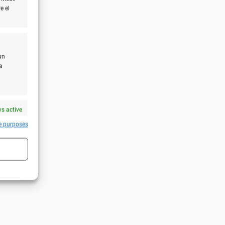
e el
un
a
s active
e purposes
s active