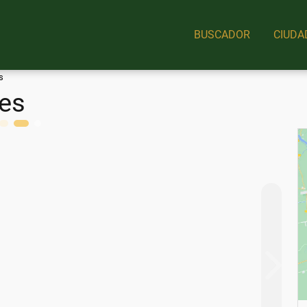
BUSCADOR
CIUDA
s
.es