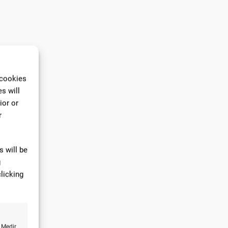
 cookies
s will
ior or
r
 will be
g
licking
 Medir