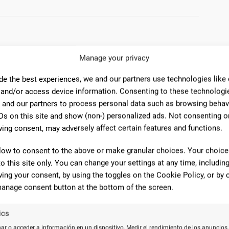
o
Tarjetas de débito
Tarjetas de crédito
Manage your privacy
de the best experiences, we and our partners use technologies like
 and/or access device information. Consenting to these technologie
 and our partners to process personal data such as browsing behav
omentarios
Ds on this site and show (non-) personalized ads. Not consenting o
ing consent, may adversely affect certain features and functions.
low to consent to the above or make granular choices. Your choices
2
to this site only. You can change your settings at any time, includin
o e indicar que solo atienden con cita previa. Me
ing your consent, by using the toggles on the Cookie Policy, or by c
e habría un local abierto tal y como aparece aquí en
anage consent button at the bottom of the screen.
cartel con un número de teléfono. Entiendo que cada
 quiere pero hoy día todos vamos pilladísimos de
ics
icamente te parten la tarde.
r o acceder a información en un dispositivo, Medir el rendimiento de los anuncios,