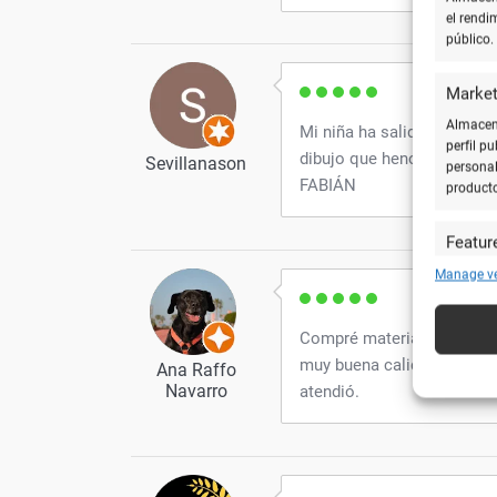
el rendi
público.
Market
Almacena
Mi niña ha salido súper co
perfil p
dibujo que henos decidi
Sevillanason
personal
FABIÁN
product
Featur
Cotejar 
Manage v
y utiliz
automát
Compré materiales para ini
muy buena calidad. Muy bu
Ana Raffo
Utiliz
caracte
Navarro
atendió.
Garanti
técnic