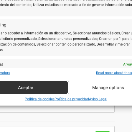
miento del contenido, Utilizar estudios de mercado a fin de generar información sobr
ing
10
r o acceder a información en un dispositivo, Seleccionar anuncios básicos, Crear 
ntenta de su primera clase!! Le gusta tanto el
ublicitario personalizado, Seleccionar anuncios personalizados, Crear un perfil para l
do que se forme desde pequeña. MUCHAS GRACIAS
ización de contenidos, Seleccionar contenido personalizado, Desarrollar y mejorar
os.
es
Alway
y combinar fuentes de datos off line, Vincular diferentes dispositivos, Recibir
endors
Read more about thes
ar para su identificación las características del dispositivo que se envían
10
icamente.
Aceptar
Manage options
ciar mis clases de pintura y han resultado de
en servicio y amabilidad por parte del chico que nos
ar datos de localización geográfica precisa, Analizar activamente las
Política de cookies
Política de privacidad
Aviso Legal
rísticas del dispositivo para su identificación.
zar la seguridad, evitar fraudes y depurar errores, Servir
Alway
amente anuncios o contenido.