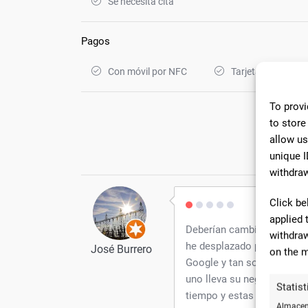
Se necesita cita
Pagos
Con móvil por NFC
Tarjetas de crédit
To provi
to store
allow us
82 C
unique I
withdraw
Click be
applied 
Deberían cambiar el horari
withdraw
he desplazado pensando qu
José Burrero
on the m
Google y tan solo hay un 
uno lleva su negocio como
Statist
tiempo y estas cosas práct
Almacena