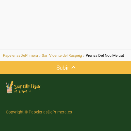
PapeleriasDePrimera
San Vicente del Raspeig
Prensa Del Nou Mercat
Subir
Copyright © PapeleriasDePrimera.es