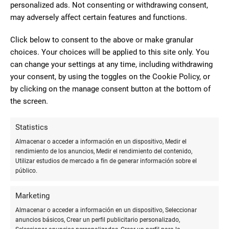
personalized ads. Not consenting or withdrawing consent,
may adversely affect certain features and functions.
Ejemplos notables de ediciones
limitadas
Click below to consent to the above or make granular
choices. Your choices will be applied to this site only. You
Las ediciones limitadas de plumas de lujo llevan la
can change your settings at any time, including withdrawing
exclusividad a otro nivel, ofreciendo diseños únicos y
your consent, by using the toggles on the Cookie Policy, or
materiales aún más exoticos. La
Montblanc Patron of Art
by clicking on the manage consent button at the bottom of
rinde homenaje a mecenas históricos de las artes con plumas
the screen.
magníficamente decoradas.
Statistics
Parker
ha lanzado varias ediciones especiales, como la
Almacenar o acceder a información en un dispositivo, Medir el
Centennial, que celebra importantes hitos de la marca con
rendimiento de los anuncios, Medir el rendimiento del contenido,
detalles y acabados insuperables.
Utilizar estudios de mercado a fin de generar información sobre el
público.
Pelikan
ha encantado a sus seguidores con la Serie Maki-e,
que utiliza técnicas japonesas tradicionales de pintura a
Marketing
mano para decorar sus plumas, haciéndolas verdaderas obras
Almacenar o acceder a información en un dispositivo, Seleccionar
de arte.
anuncios básicos, Crear un perfil publicitario personalizado,