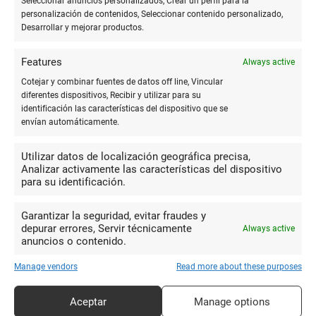
Seleccionar anuncios personalizados, Crear un perfil para la
Visconti's Homo Sapiens edición limitada, hecha de basalto
personalización de contenidos, Seleccionar contenido personalizado,
Desarrollar y mejorar productos.
del Monte Etna, es otro ejemplo de cómo las plumas de lujo
incorporan materiales inusuales para ofrecer experiencias sin
Features
Always active
precedentes a sus usuarios.
Cotejar y combinar fuentes de datos off line, Vincular
diferentes dispositivos, Recibir y utilizar para su
El impacto de una pluma de lujo
identificación las características del dispositivo que se
envían automáticamente.
Poseer una pluma de lujo es más que tener un instrumento de
Utilizar datos de localización geográfica precisa,
escritura; es una declaración de valores y gustos. Esta
Analizar activamente las características del dispositivo
posesión refleja una apreciación por la artesanía, la historia y
para su identificación.
la cultura material. Además, regalar una pluma de estas
características puede ser un gesto de profundo respeto y
Garantizar la seguridad, evitar fraudes y
depurar errores, Servir técnicamente
Always active
aprecio, transfiriendo valores de excelencia y durabilidad.
anuncios o contenido.
A nivel profesional, una pluma de lujo se convierte en un
Manage vendors
Read more about these purposes
compañero de confianza en reuniones importantes, firmas de
contratos y momentos decisivos de la carrera. Es un símbolo
Aceptar
Manage options
de profesionalismo y atención al detalle.