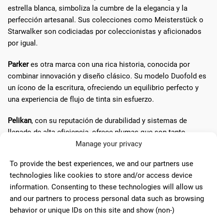
estrella blanca, simboliza la cumbre de la elegancia y la
perfección artesanal. Sus colecciones como Meisterstück o
Starwalker son codiciadas por coleccionistas y aficionados
por igual.
Parker
es otra marca con una rica historia, conocida por
combinar innovación y diseño clásico. Su modelo Duofold es
un ícono de la escritura, ofreciendo un equilibrio perfecto y
una experiencia de flujo de tinta sin esfuerzo.
Pelikan
, con su reputación de durabilidad y sistemas de
llenado de alta eficiencia, ofrece plumas que son tanto
herramientas prácticas como objetos de belleza. La serie
Manage your privacy
Souverän es particularmente apreciada por los conocedores.
To provide the best experiences, we and our partners use
technologies like cookies to store and/or access device
Las plumas
Visconti
, por otro lado, destacan por su innovador
information. Consenting to these technologies will allow us
material de resina y diseños inspirados en la historia del arte
and our partners to process personal data such as browsing
y la cultura. Son piezas que realmente hablan del alma del
behavior or unique IDs on this site and show (non-)
propietario.