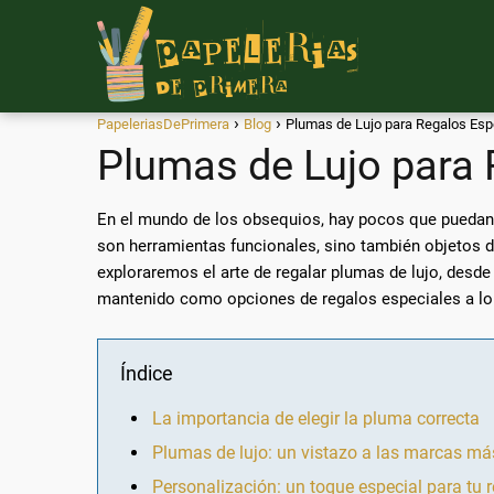
PapeleriasDePrimera
Blog
Plumas de Lujo para Regalos Esp
Plumas de Lujo para 
En el mundo de los obsequios, hay pocos que puedan c
son herramientas funcionales, sino también objetos de
exploraremos el arte de regalar plumas de lujo, desd
mantenido como opciones de regalos especiales a lo 
Índice
La importancia de elegir la pluma correcta
Plumas de lujo: un vistazo a las marcas má
Personalización: un toque especial para tu 