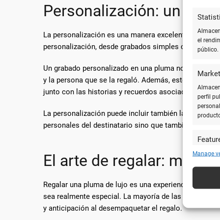
Personalización: un toque
Statist
Almacena
La personalización es una manera excelente de conve
el rendi
personalización, desde grabados simples con inicial
público.
Un grabado personalizado en una pluma no solo la con
Market
y la persona que se la regaló. Además, este toque pe
Almacena
junto con las historias y recuerdos asociados.
perfil p
personal
La personalización puede incluir también la elección 
product
personales del destinatario sino que también añade un
Featur
Cotejar 
Manage v
El arte de regalar: más al
y utiliz
automát
Regalar una pluma de lujo es una experiencia que va m
Utiliz
sea realmente especial. La mayoría de las plumas de 
caracte
y anticipación al desempaquetar el regalo.