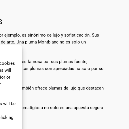
s
or ejemplo, es sinónimo de lujo y sofisticación. Sus
de arte. Una pluma Montblanc no es solo un
os, Pelikan es famosa por sus plumas fuente,
 cookies
e pelícano. Estas plumas son apreciadas no solo por su
s will
ior or
r
ber-Castell también ofrece plumas de lujo que destacan
 atemporal.
 will be
de una marca prestigiosa no solo es una apuesta segura
g
licking