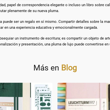
zar la seguridad, evitar fraudes y depurar errores, Servir
dad, papel de correspondencia elegante o incluso un libro sobre cal
Alway
amente anuncios o contenido.
frutar plenamente de su nueva pluma.
da puede ser un regalo en sí mismo. Compartir detalles sobre la ma
galar en una experiencia educativa y emocionalmente cargada.
quiar un instrumento de escritura; es compartir un objeto de arte
nalización y presentación, una pluma de lujo puede convertirse en u
Más en
Blog