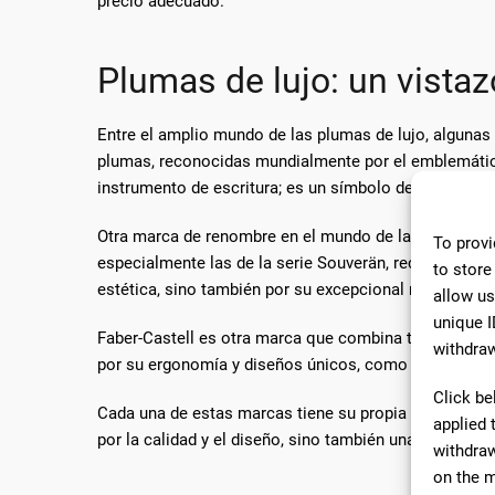
precio adecuado.
Plumas de lujo: un vista
Entre el amplio mundo de las plumas de lujo, algunas 
plumas, reconocidas mundialmente por el emblemátic
instrumento de escritura; es un símbolo de estatus y
Otra marca de renombre en el mundo de las plumas de
To provi
especialmente las de la serie Souverän, reconocibles 
to store
estética, sino también por su excepcional rendimiento
allow us
unique I
Faber-Castell es otra marca que combina tradición con
withdraw
por su ergonomía y diseños únicos, como la edición "G
Click be
Cada una de estas marcas tiene su propia historia, fi
applied 
por la calidad y el diseño, sino también una declaraci
withdraw
on the m