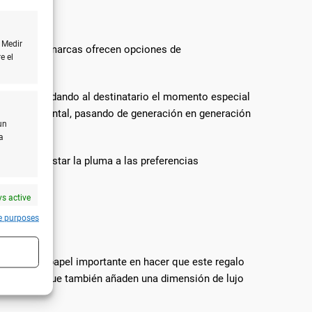
 Medir
nal. Muchas marcas ofrecen opciones de
e el
ental, recordando al destinatario el momento especial
ncia sentimental, pasando de generación en generación
un
a
permite ajustar la pluma a las preferencias
ritura.
s active
e purposes
s juegan un papel importante en hacer que este regalo
ento, sino que también añaden una dimensión de lujo