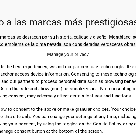
zo a las marcas más prestigiosa
marcas se destacan por su historia, calidad y diseño. Montblanc, p
o emblema de la cima nevada, son consideradas verdaderas obras 
 un legado que se puede pasar de generación en generación.
Manage your privacy
 lujo es Pelikan. Con una historia que se remonta a más de 180 añ
de the best experiences, we and our partners use technologies like
por su diseño a rayas y el característico clip con forma de pico d
 and/or access device information. Consenting to these technologie
 y durabilidad.
 and our partners to process personal data such as browsing behav
Ds on this site and show (non-) personalized ads. Not consenting o
 innovación. Conocida por su línea de lápices de alta calidad, Fa
ing consent, may adversely affect certain features and functions.
raf von Faber-Castell", que presenta materiales nobles y un estilo
low to consent to the above or make granular choices. Your choices
losofía y particularidades que las hacen únicas. Elegir una pluma 
to this site only. You can change your settings at any time, includin
ón de admiración y respeto hacia el destinatario del regalo.
ing your consent, by using the toggles on the Cookie Policy, or by c
anage consent button at the bottom of the screen.