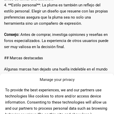
4. **Estilo personal**: La pluma es también un reflejo del
estilo personal. Elegir un diseño que resuene con las propias
preferencias asegura que la pluma sea no solo una
herramienta sino un compañero de expresión.
Consejo:
Antes de comprar, investiga opiniones y reseñas en
foros especializados. La experiencia de otros usuarios puede
ser muy valiosa en la decisión final.
## Marcas destacadas
Algunas marcas han dejado una huella indeleble en el mundo
de las plumas fuente gracias a su compromiso con la calidad
Manage your privacy
y el diseño. A continuación, un breve vistazo a algunas de
ellas:
To provide the best experiences, we and our partners use
technologies like cookies to store and/or access device
-
Pelikan
: Conocida por su innovador sistema de émbolo y
information. Consenting to these technologies will allow us
sus diseños atemporales.
and our partners to process personal data such as browsing
-
Montblanc
: Sinónimo de lujo, sus plumas son consideradas