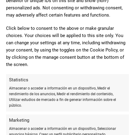
behavior or unique IDs on this site and show (non-)
un estatus de prestigio y refinamiento.
personalized ads. Not consenting or withdrawing consent,
-
Parker
: Combina a la perfección la innovación con la
may adversely affect certain features and functions.
tradición, ofreciendo plumas de gran calidad y diseño clásico.
-
Lamy
: Aunque más conocidas por sus diseños modernos,
Click below to consent to the above or make granular
Lamy también ofrece modelos clásicos que destacan por su
choices. Your choices will be applied to this site only. You
funcionalidad y ergonomía.
can change your settings at any time, including withdrawing
your consent, by using the toggles on the Cookie Policy, or
Cada una de estas marcas ofrece modelos que pueden
by clicking on the manage consent button at the bottom of
satisfacer tanto a los aficionados de la escritura como a
the screen.
quienes buscan una pieza de lujo y distinción.
Statistics
## Cuidado y mantenimiento
Almacenar o acceder a información en un dispositivo, Medir el
Para asegurar una larga vida a estas joyas de la escritura, es
rendimiento de los anuncios, Medir el rendimiento del contenido,
Utilizar estudios de mercado a fin de generar información sobre el
esencial adoptar prácticas de cuidado y mantenimiento
público.
adecuadas.
Marketing
- Limpiar regularmente la pluma con agua tibia para evitar
obstrucciones.
Almacenar o acceder a información en un dispositivo, Seleccionar
anuncios básicos, Crear un perfil publicitario personalizado,