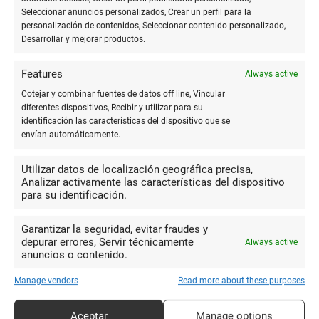
- Utilizar tinta de calidad, preferiblemente de la misma marca
Seleccionar anuncios personalizados, Crear un perfil para la
que la pluma, para asegurar compatibilidad y fluidez.
personalización de contenidos, Seleccionar contenido personalizado,
- Guardar la pluma en posición horizontal cuando no se use
Desarrollar y mejorar productos.
para evitar fugas y asegurar un flujo de tinta constante.
- Realizar un mantenimiento profesional periódicamente
Features
Always active
puede prevenir daños y prolongar la vida útil de la pluma.
Cotejar y combinar fuentes de datos off line, Vincular
diferentes dispositivos, Recibir y utilizar para su
Las plumas fuente con diseño clásico y elegante para
identificación las características del dispositivo que se
envían automáticamente.
escritura formal son más que simples instrumentos de
escritura; son piezas de arte, historia, y expresión personal.
Utilizar datos de localización geográfica precisa,
Elegir la adecuada es un viaje de descubrimiento que refleja
Analizar activamente las características del dispositivo
una apreciación por la belleza y la tradición de la escritura a
para su identificación.
mano.
Garantizar la seguridad, evitar fraudes y
depurar errores, Servir técnicamente
Always active
Más en
Blog
anuncios o contenido.
Manage vendors
Read more about these purposes
Aceptar
Manage options