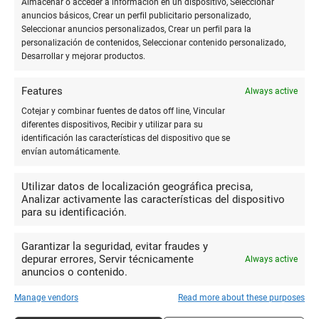
10
Almacenar o acceder a información en un dispositivo, Seleccionar
anuncios básicos, Crear un perfil publicitario personalizado,
El trato es espectacular, el chico
Seleccionar anuncios personalizados, Crear un perfil para la
es majísimo.
personalización de contenidos, Seleccionar contenido personalizado,
Teruyo Meguro
Desarrollar y mejorar productos.
Features
Always active
10
Cotejar y combinar fuentes de datos off line, Vincular
diferentes dispositivos, Recibir y utilizar para su
Simplemente FANTÁSTICO. El
identificación las características del dispositivo que se
chico es majísimo, sin duda, mi
envían automáticamente.
Elena Ortiz
papelibreria de confianza.
Utilizar datos de localización geográfica precisa,
Analizar activamente las características del dispositivo
para su identificación.
4
No te cogen el teléfono
Garantizar la seguridad, evitar fraudes y
depurar errores, Servir técnicamente
Always active
anuncios o contenido.
Isabel
Manage vendors
Read more about these purposes