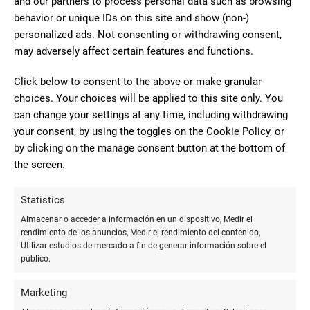
and our partners to process personal data such as browsing
behavior or unique IDs on this site and show (non-)
personalized ads. Not consenting or withdrawing consent,
10
may adversely affect certain features and functions.
He enviado muchos paquetes
Click below to consent to the above or make granular
aquí y estoy muy contento. El
Dani Benitez
choices. Your choices will be applied to this site only. You
dependiente que te atiende es súper
can change your settings at any time, including withdrawing
agradable y no tarda nada en coger tu
your consent, by using the toggles on the Cookie Policy, or
paquete. Muy recomendado y es de agradecer personas asi
by clicking on the manage consent button at the bottom of
de cara al público que Sean majas.
the screen.
Statistics
10
Almacenar o acceder a información en un dispositivo, Medir el
Me gusta mucho…,., recojo hay
rendimiento de los anuncios, Medir el rendimiento del contenido,
todos mis paquetes el chico súper majo
Utilizar estudios de mercado a fin de generar información sobre el
Akira Body Art
público.
y eficiente
Marketing