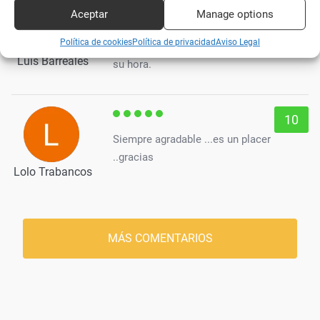
4
Aceptar
Manage options
Ni una sola vez, da igual el día o la
Política de cookies
Política de privacidad
Aviso Legal
época del año en los que vayas, abre a
Luis Barreales
su hora.
10
Siempre agradable ...es un placer
..gracias
Lolo Trabancos
MÁS COMENTARIOS