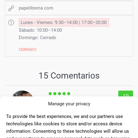
papelibreria.com
Lunes - Viernes: 9:30–14:00 | 17:00–20:00
Sábado: 10:00–14:00
Domingo: Cerrado
CERRADO
15 Comentarios
10
Manage your privacy
Atención correcta y amable.
Aparte de librería tienen lotería y te
To provide the best experiences, we and our partners use
Bernardo
imprimen lo que quieras a un precio
technologies like cookies to store and/or access device
Rodríguez-
razonable. Es muy útil que haya un
Zapata
information. Consenting to these technologies will allow us
establecimiento así en El Bosque