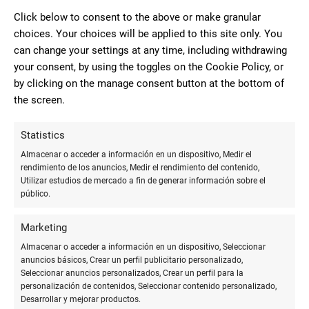
Click below to consent to the above or make granular
choices. Your choices will be applied to this site only. You
10
can change your settings at any time, including withdrawing
Me gusta mucho porque el trato
your consent, by using the toggles on the Cookie Policy, or
es estupendo y su precio está muy
by clicking on the manage consent button at the bottom of
Paqui Aguilera
bien.La de toda la vida
the screen.
Statistics
10
Almacenar o acceder a información en un dispositivo, Medir el
Gran servicio, grandes
rendimiento de los anuncios, Medir el rendimiento del contenido,
Utilizar estudios de mercado a fin de generar información sobre el
profesionales y grande la familia que
público.
Ana Vanesa
regenta esta librería. Te asesoran si lo
Rodriguez
necesitas. Recomendable 100%.
Bedman
Marketing
Almacenar o acceder a información en un dispositivo, Seleccionar
anuncios básicos, Crear un perfil publicitario personalizado,
Seleccionar anuncios personalizados, Crear un perfil para la
10
personalización de contenidos, Seleccionar contenido personalizado,
Mucho surtido y bien servicio,
Desarrollar y mejorar productos.