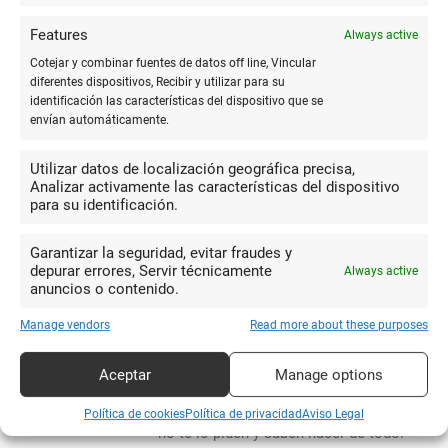
precios normales
JOSE MANUEL
Features
Always active
MARTINEZ
Cotejar y combinar fuentes de datos off line, Vincular
diferentes dispositivos, Recibir y utilizar para su
identificación las características del dispositivo que se
envían automáticamente.
8
Tienen muchas cosas de papelería
Utilizar datos de localización geográfica precisa,
y libros. Muy amables, y sino hay algo, te
Analizar activamente las características del dispositivo
jose gracian
lo piden sin coste. Ideal para compras
para su identificación.
garcia campoy
de papelerías.
Garantizar la seguridad, evitar fraudes y
depurar errores, Servir técnicamente
Always active
anuncios o contenido.
10
Manage vendors
Read more about these purposes
Me encanta es mi librería,
papelería y copistería. Me pilla cerca de
Aceptar
Manage options
Pilar
casa pero además estoy muy contenta
Maldonado
con la atención y tienen de todo, lo que
Política de cookies
Política de privacidad
Aviso Legal
no te lo piden y saben hacer de todo.