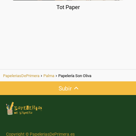
Tot Paper
PapeleriasDePrimera
Palma
Papelería Son Oliva
Subir
Copyright © PapeleriasDePrimera.es