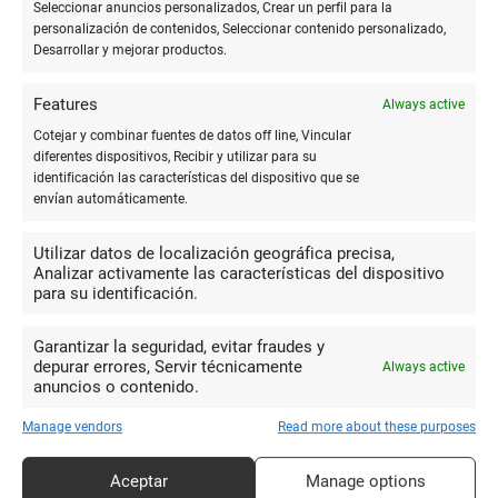
Seleccionar anuncios personalizados, Crear un perfil para la
Esti Company
perdonando la vida o haciéndote un
personalización de contenidos, Seleccionar contenido personalizado,
Desarrollar y mejorar productos.
favor. Prepotencia y mala educación.
Features
Always active
Cotejar y combinar fuentes de datos off line, Vincular
2
diferentes dispositivos, Recibir y utilizar para su
Horrible atención de la dueña,
identificación las características del dispositivo que se
cobran 70cts por una fotocopia
envían automáticamente.
Pablo Martin
individual (una hoja) en BLANCO Y
Utilizar datos de localización geográfica precisa,
NEGRO. Lo peor que he visto en mi vida.
Analizar activamente las características del dispositivo
Maleducada, mala atención y despreciable en general. Encima
para su identificación.
chula y prepotente
Garantizar la seguridad, evitar fraudes y
depurar errores, Servir técnicamente
Always active
anuncios o contenido.
10
Gente muy amable y me encanta
Manage vendors
Read more about these purposes
el humor del propietario y su mujer un
Ana Salazar
Aceptar
Manage options
encanto