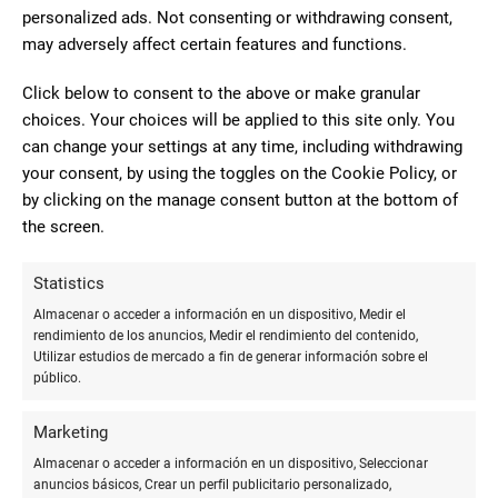
personalized ads. Not consenting or withdrawing consent,
may adversely affect certain features and functions.
2
Click below to consent to the above or make granular
Mala educación por parte de la
choices. Your choices will be applied to this site only. You
dueña.He ido por un incidente con un
can change your settings at any time, including withdrawing
Damian
fascículo que pedí, para mirar de
your consent, by using the toggles on the Cookie Policy, or
Busquets
solucionar el tema,con mucha
by clicking on the manage consent button at the bottom of
educación.la dueña se ha puesto muy
the screen.
agresiva delante de toda su clientela tratándome fatal. Al
final,se ha puesto a atender otro cliente
Statistics
ignorandome.despues de muchos años como cliente con
Almacenar o acceder a información en un dispositivo, Medir el
buena relación no me esperaba esto( sin entrar a valorar
rendimiento de los anuncios, Medir el rendimiento del contenido,
quien tenía la razón).
Utilizar estudios de mercado a fin de generar información sobre el
público.
Marketing
2
Almacenar o acceder a información en un dispositivo, Seleccionar
Mala atención y servicio. Cuando
anuncios básicos, Crear un perfil publicitario personalizado,
te atienden, parece que te están