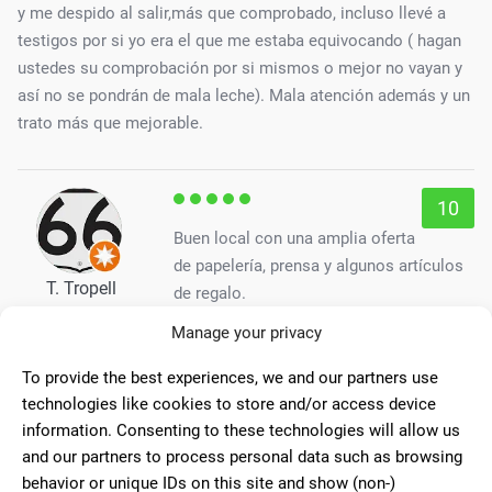
y me despido al salir,más que comprobado, incluso llevé a
testigos por si yo era el que me estaba equivocando ( hagan
ustedes su comprobación por si mismos o mejor no vayan y
así no se pondrán de mala leche). Mala atención además y un
trato más que mejorable.
10
Buen local con una amplia oferta
de papelería, prensa y algunos artículos
T. Tropell
de regalo.
Manage your privacy
10
To provide the best experiences, we and our partners use
technologies like cookies to store and/or access device
Muy amables y simpático, un
information. Consenting to these technologies will allow us
sitio muy bien organizado y da gusto ir ,
and our partners to process personal data such as browsing
antonia
martinez lopez
behavior or unique IDs on this site and show (non-)