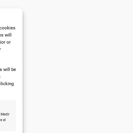
 cookies
s will
ior or
r
 will be
g
licking
 Medir
e el