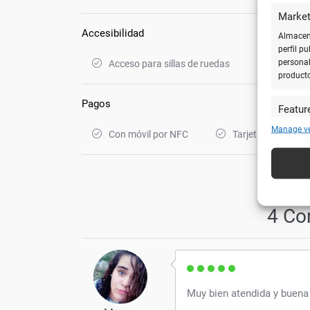
Market
Accesibilidad
Almacena
perfil p
personal
Acceso para sillas de ruedas
product
Pagos
Featur
Cotejar 
Manage v
Con móvil por NFC
Tarjetas de crédit
y utiliz
automát
Utiliz
caracte
4 Co
Garanti
técnic
Muy bien atendida y buena