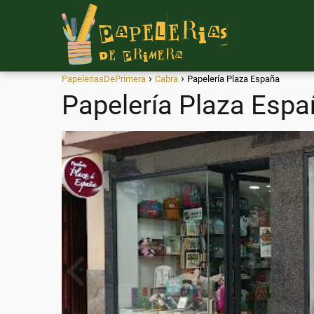
PapeleriasDePrimera
Cabra
Papelería Plaza España
Papelería Plaza Espa