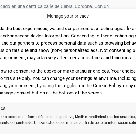
icado en una céntrica calle de Cabra, Córdoba. Con un
sus clientes la posibilidad de adquirir todo tipo de material
Manage your privacy
al cliente es destacada, brindando un servicio
de the best experiences, we and our partners use technologies like
 and/or access device information. Consenting to these technologie
 and our partners to process personal data such as browsing behav
spaña han destacado la excelente calidad de sus productos
Ds on this site and show (non-) personalized ads. Not consenting o
más, la variedad de artículos disponibles en el
ing consent, may adversely affect certain features and functions.
iva. Sin duda, un lugar ideal para satisfacer las
gente.
low to consent to the above or make granular choices. Your choices
to this site only. You can change your settings at any time, includin
aza España se consolida como una opción de referencia
ing your consent, by using the toggles on the Cookie Policy, or by c
isfacción del cliente la convierten en una elección segura
anage consent button at the bottom of the screen.
a de confianza en Cabra y sus alrededores.
ics
r o acceder a información en un dispositivo, Medir el rendimiento de los anuncios,
miento del contenido, Utilizar estudios de mercado a fin de generar información sobr