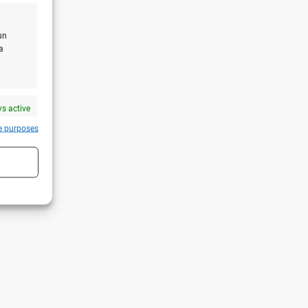
un
a
s active
e purposes
s active