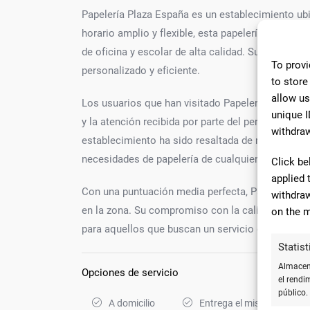
Papelería Plaza España es un establecimiento ub
horario amplio y flexible, esta papelería ofrece a 
de oficina y escolar de alta calidad. Su atención 
To provi
personalizado y eficiente.
to store
allow us
Los usuarios que han visitado Papelería Plaza E
unique I
y la atención recibida por parte del personal. Ade
withdraw
establecimiento ha sido resaltada de manera posit
necesidades de papelería de cualquier cliente exi
Click be
applied 
Con una puntuación media perfecta, Papelería Pl
withdraw
en la zona. Su compromiso con la calidad y la sat
on the m
para aquellos que buscan un servicio de papelerí
Statist
Almacena
Opciones de servicio
el rendi
público.
A domicilio
Entrega el mismo día