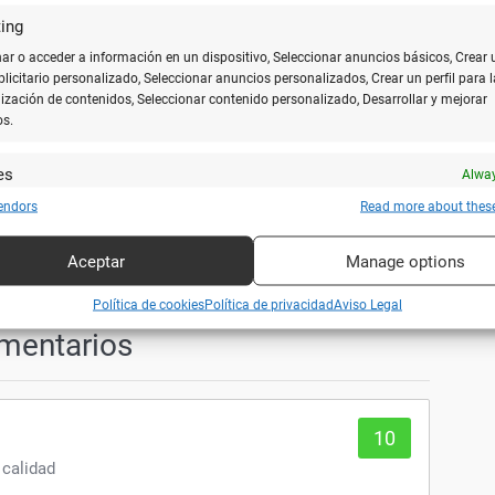
ing
r o acceder a información en un dispositivo, Seleccionar anuncios básicos, Crear 
ublicitario personalizado, Seleccionar anuncios personalizados, Crear un perfil para l
ización de contenidos, Seleccionar contenido personalizado, Desarrollar y mejorar
os.
es
Alway
y combinar fuentes de datos off line, Vincular diferentes dispositivos, Recibir
endors
Read more about thes
o
Tarjetas de débito
Tarjetas de crédito
ar para su identificación las características del dispositivo que se envían
icamente.
Aceptar
Manage options
ar datos de localización geográfica precisa, Analizar activamente las
Política de cookies
Política de privacidad
Aviso Legal
rísticas del dispositivo para su identificación.
mentarios
zar la seguridad, evitar fraudes y depurar errores, Servir
Alway
amente anuncios o contenido.
10
 calidad