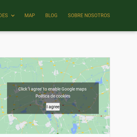
DES
MAP
BLOG
SOBRE NOSOTROS
Click 'I agree' to enable Google maps
Política de cookies
I agree