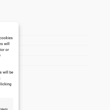
 cookies
s will
ior or
r
tinua.
ciencia.
 will be
g
licking
ra.
 Medir