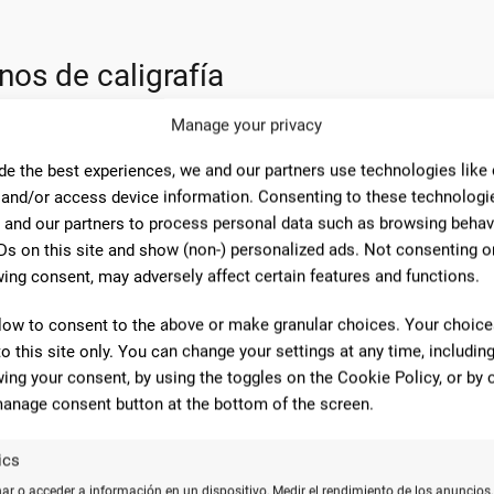
nos de caligrafía
ía, sino que también presenta otros
beneficios
:
Manage your privacy
de the best experiences, we and our partners use technologies like
Descripción
 and/or access device information. Consenting to these technologie
 and our partners to process personal data such as browsing behav
tura del papel guía la mano para un trazo firme y controlado.
Ds on this site and show (non-) personalized ads. Not consenting o
gular fomenta la práctica constante, esencial para la mejora con
ing consent, may adversely affect certain features and functions.
 caligrafía requiere tiempo y dedicación, desarrollando así la pa
low to consent to the above or make granular choices. Your choices
to this site only. You can change your settings at any time, includin
ing your consent, by using the toggles on the Cookie Policy, or by c
cisión acertada para aquellos comprometidos con mejorar su escritu
anage consent button at the bottom of the screen.
Confort y precisión
ics
r o acceder a información en un dispositivo, Medir el rendimiento de los anuncios,