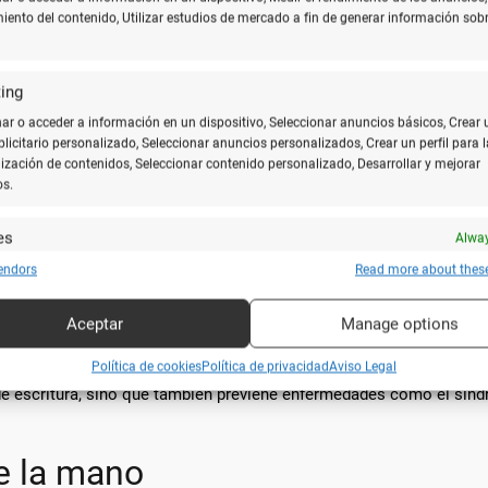
cer mayor comodidad durante largas sesiones de escritura. Este ti
miento del contenido, Utilizar estudios de mercado a fin de generar información sobr
ing
cido por su empuñadura suave y diseño balanceado. Este bolígrafo
r o acceder a información en un dispositivo, Seleccionar anuncios básicos, Crear 
ublicitario personalizado, Seleccionar anuncios personalizados, Crear un perfil para l
ización de contenidos, Seleccionar contenido personalizado, Desarrollar y mejorar
rafos ergonómicos
os.
iderar las
características
que diferencian a estos instrumentos:
es
Alway
y combinar fuentes de datos off line, Vincular diferentes dispositivos, Recibir
endors
Read more about thes
ducción de tensión.
ar para su identificación las características del dispositivo que se envían
cisión del trazo.
icamente.
Aceptar
Manage options
 materiales suaves al tacto y duraderos.
ar datos de localización geográfica precisa, Analizar activamente las
Política de cookies
Política de privacidad
Aviso Legal
rísticas del dispositivo para su identificación.
e escritura, sino que también previene enfermedades como el sínd
zar la seguridad, evitar fraudes y depurar errores, Servir
Alway
amente anuncios o contenido.
e la mano