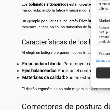
Los
bolígrafos ergonómicos
están diseñados para ofre
el rendi
público.
mano, reduciendo la fatiga y mejorando la precisión.
Market
Un ejemplo popular es el bolígrafo
Pilot Dr. Grip
, cono
minimiza la tensión en los músculos de la mano.
Almacena
perfil p
personal
Características de los bolíg
product
Al elegir un bolígrafo ergonómico, es importante cons
Featur
Cotejar 
Manage v
Empuñadura blanda:
Para mayor confort y re
y utiliz
Ejes balanceados:
Facilitan el control y la pre
automát
Materiales de calidad:
Suelen estar hechos de
Utiliz
caracte
El diseño ergonómico no solo mejora la experiencia d
Garanti
técnic
Correctores de postura d