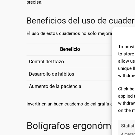
precisa.
Beneficios del uso de cuader
El uso de estos cuadernos no solo mejora la caligraf
To provi
Beneficio
to store
allow us
Control del trazo
La estruc
unique I
Desarrollo de hábitos
El uso re
withdraw
Aumento de la paciencia
Practicar
Click be
applied 
withdraw
Invertir en un buen cuaderno de caligrafía es una de
on the m
Bolígrafos ergonómicos: 
Statist
Almacena