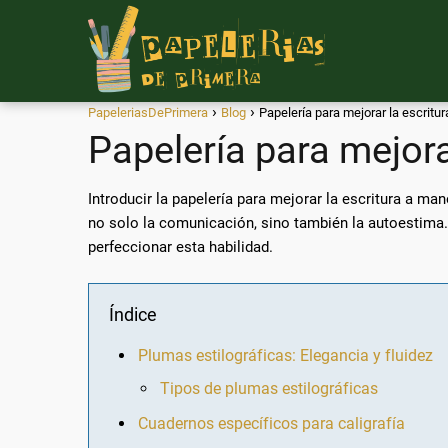
PapeleriasDePrimera
Blog
Papelería para mejorar la escritu
Papelería para mejora
Introducir la papelería para mejorar la escritura a ma
no solo la comunicación, sino también la autoestima. 
perfeccionar esta habilidad.
Índice
Plumas estilográficas: Elegancia y fluidez
Tipos de plumas estilográficas
Cuadernos específicos para caligrafía