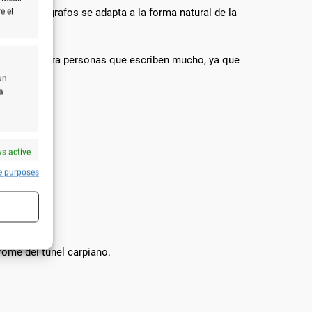
po de bolígrafos se adapta a la forma natural de la
e el
 es ideal para personas que escriben mucho, ya que
un
a
s active
e purposes
rome del túnel carpiano.
s active