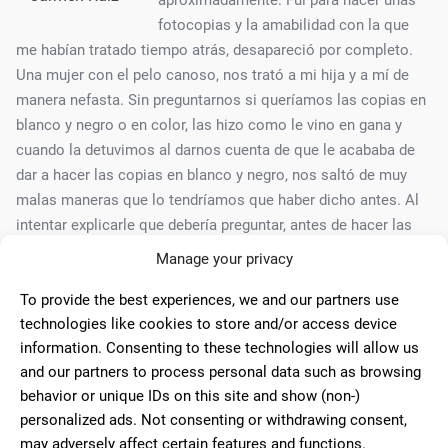
fotocopias y la amabilidad con la que
me habían tratado tiempo atrás, desapareció por completo.
Una mujer con el pelo canoso, nos trató a mi hija y a mí de
manera nefasta. Sin preguntarnos si queríamos las copias en
blanco y negro o en color, las hizo como le vino en gana y
cuando la detuvimos al darnos cuenta de que le acababa de
dar a hacer las copias en blanco y negro, nos saltó de muy
malas maneras que lo tendríamos que haber dicho antes. Al
intentar explicarle que debería preguntar, antes de hacer las
copias, ella nos trató de forma borde, estuvimos a punto de
Manage your privacy
poner una reclamación, ya que encima nos cobró las copias
To provide the best experiences, we and our partners use
incorrectas también, por lo que ya no volveremos nunca más.
technologies like cookies to store and/or access device
information. Consenting to these technologies will allow us
and our partners to process personal data such as browsing
10
behavior or unique IDs on this site and show (non-)
Personal muy amable y eficiente.
personalized ads. Not consenting or withdrawing consent,
may adversely affect certain features and functions.