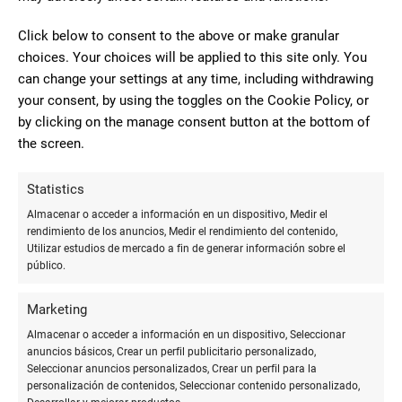
Maria Angeles
Viejo Barrios
Click below to consent to the above or make granular
choices. Your choices will be applied to this site only. You
can change your settings at any time, including withdrawing
10
your consent, by using the toggles on the Cookie Policy, or
Trato muy cercano, buen servicio
by clicking on the manage consent button at the bottom of
y te dan facilidades.
the screen.
Carolina
Statistics
Almacenar o acceder a información en un dispositivo, Medir el
8
rendimiento de los anuncios, Medir el rendimiento del contenido,
Muy amable y simpática en el trato
Utilizar estudios de mercado a fin de generar información sobre el
público.
y dispuesta a ayudar. La estrella que
PAR Prieto
falta es porque de las 3 cosas que
Marketing
necesitaba no tenía ninguna... Aunque se
Almacenar o acceder a información en un dispositivo, Seleccionar
ofreció a traerla para otro día 🙂
anuncios básicos, Crear un perfil publicitario personalizado,
Seleccionar anuncios personalizados, Crear un perfil para la
personalización de contenidos, Seleccionar contenido personalizado,