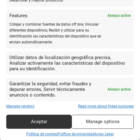
Desarrollar y mejorar productos.
10
Trato muy agradable y material
Features
Always active
variado, además de poder imprimir.
MARÍA DE LOS
Cotejar y combinar fuentes de datos off line, Vincular
REYES ELÍAS
diferentes dispositivos, Recibir y utilizar para su
BARRERO
identificación las características del dispositivo que se
envían automáticamente.
Utilizar datos de localización geográfica precisa,
10
Analizar activamente las características del dispositivo
para su identificación.
De los mejores negocios en Dos
hermanas, las dependientas son muy
Celso
Garantizar la seguridad, evitar fraudes y
cercanas con el público y tienen una
Hernandez
depurar errores, Servir técnicamente
Always active
gran gama de productos de oficina y
anuncios o contenido.
escolares además de mercancía super
Manage vendors
Read more about these purposes
chula de la cual más de dos veces he tirado para regalos de
cumpleaños, Reyes y aniversario.
Aceptar
Manage options
Política de cookies
Política de privacidad
Aviso Legal
10