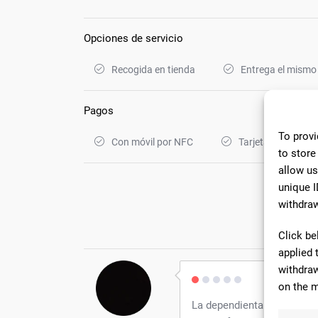
Opciones de servicio
Recogida en tienda
Entrega el mismo
Pagos
To provi
Con móvil por NFC
Tarjetas de crédit
to store
allow us
unique I
withdraw
12 C
Click be
applied 
withdraw
on the m
La dependienta es una pers