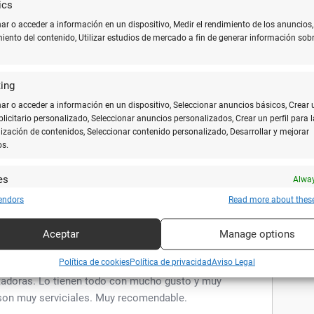
 a los niños es importante ser minimamente entrañable.
ics
r o acceder a información en un dispositivo, Medir el rendimiento de los anuncios,
miento del contenido, Utilizar estudios de mercado a fin de generar información sobr
ing
2
r o acceder a información en un dispositivo, Seleccionar anuncios básicos, Crear 
e hace años. He hecho varios intentos en los
ublicitario personalizado, Seleccionar anuncios personalizados, Crear un perfil para l
ización de contenidos, Seleccionar contenido personalizado, Desarrollar y mejorar
e verdad en fomentar el comercio local. Esta vez es la
os.
 puede ser más desagradable. Si vas a un comercio
orar no pretender que como cliente entiendas de todo y
es
Alway
y combinar fuentes de datos off line, Vincular diferentes dispositivos, Recibir
endors
Read more about thes
ar para su identificación las características del dispositivo que se envían
icamente.
Aceptar
Manage options
ar datos de localización geográfica precisa, Analizar activamente las
10
Política de cookies
Política de privacidad
Aviso Legal
rísticas del dispositivo para su identificación.
adoras. Lo tienen todo con mucho gusto y muy
son muy serviciales. Muy recomendable.
zar la seguridad, evitar fraudes y depurar errores, Servir
Alway