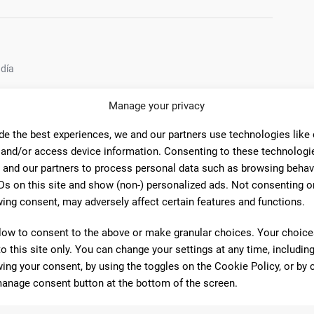
 día
Manage your privacy
de the best experiences, we and our partners use technologies like
o
Tarjetas de débito
Tarjetas de crédito
 and/or access device information. Consenting to these technologie
 and our partners to process personal data such as browsing behav
Ds on this site and show (non-) personalized ads. Not consenting o
ing consent, may adversely affect certain features and functions.
omentarios
low to consent to the above or make granular choices. Your choices
to this site only. You can change your settings at any time, includin
ing your consent, by using the toggles on the Cookie Policy, or by c
2
anage consent button at the bottom of the screen.
ona áspera y borde de cara al público y creo que