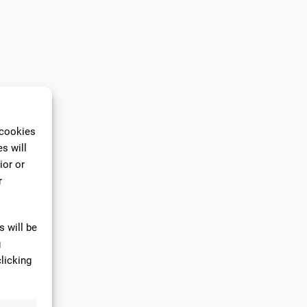
 cookies
s will
ior or
r
 will be
g
licking