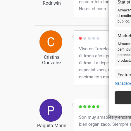
en un oficio tan dedicado
Statist
Rodriwin
No es el caso.
Almacena
el rendi
público.
Market
Almacena
Vivo en Torrelodones desd
perfil p
personal
últimos años porque creo d
Cristina
product
Gonzalez
última. La dependienta no
especializado, deben ases
Featur
encima con mala cara.
Cotejar 
Manage v
y utiliz
automát
Utiliz
caracte
Son muy amables y encant
bien organizado. Siempre 
Paquita Marin
Garanti