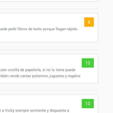
amente anuncios o contenido.
8
uede pedir libros de texto porque llegan rápido.
10
uier cosilla de papelería, si no lo tiene puede
ambién vende cartas pokemon, juguetes y regalos
10
r a Vicky siempre sonriente y dispuesta a