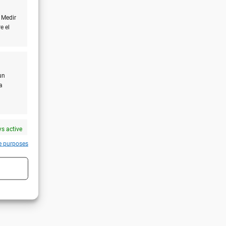
 Medir
e el
un
a
s active
e purposes
s active