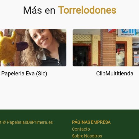
Más en
Torrelodones
Papeleria Eva (Sic)
ClipMultitienda
t © PapeleriasDePrimera.es
PÁGINAS EMPRESA
Contacto
Sobre Nosotros