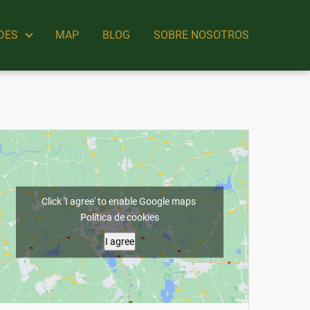
DES
MAP
BLOG
SOBRE NOSOTROS
Click 'I agree' to enable Google maps
Política de cookies
I agree