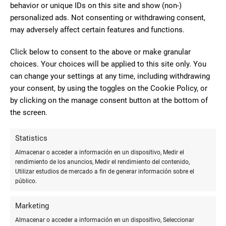
10
behavior or unique IDs on this site and show (non-)
personalized ads. Not consenting or withdrawing consent,
Merece la pena ir a su librería,
may adversely affect certain features and functions.
tienen de todo y sino intentan buscártelo
carmen garcia
, muy contentos con los mecheros que
Click below to consent to the above or make granular
lores
nos hicieron y ellos dos son muy
choices. Your choices will be applied to this site only. You
simpáticos y agradables
can change your settings at any time, including withdrawing
your consent, by using the toggles on the Cookie Policy, or
by clicking on the manage consent button at the bottom of
10
the screen.
Son encantadores, siempre
dispuestos a ayudarte en todo lo que
Statistics
monica
necesites sin perder la sonrisa.Una
Almacenar o acceder a información en un dispositivo, Medir el
gutierrez
papelería de barrio con un toque
rendimiento de los anuncios, Medir el rendimiento del contenido,
Utilizar estudios de mercado a fin de generar información sobre el
personal que la hacer diferente y
público.
especial.Os recomiendo visitarla.
Marketing
Almacenar o acceder a información en un dispositivo, Seleccionar
10