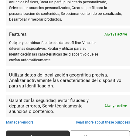
anuncios básicos, Crear un perfil publicitario personalizado,
Una papelería diferente,con
Seleccionar anuncios personalizados, Crear un perfil para la
personalización de contenidos, Seleccionar contenido personalizado,
artículos que no encuentras en cualquier
Desarrollar y mejorar productos.
Francisco José
sitio,muy buena atención,gran calidad en
Morión Barea
sus productos y buenos precios.
Features
Always active
Recomendable al 100%
Cotejar y combinar fuentes de datos off line, Vincular
diferentes dispositivos, Recibir y utilizar para su
identificación las características del dispositivo que se
envían automáticamente.
10
Papelería donde puedes
Utilizar datos de localización geográfica precisa,
encontrar de todo, si no lo tienen te lo
Analizar activamente las características del dispositivo
Inmaculada MC
buscan. Tiene material y libros de todo
para su identificación.
tipo, te orientan en lo que necesites. Me
Garantizar la seguridad, evitar fraudes y
encantó que tuviesen material y juegos para niños con otras
depurar errores, Servir técnicamente
Always active
necesidades. El trato es inmejorable, son personas muy
anuncios o contenido.
agradables y te atienden muy bien.
Manage vendors
Read more about these purposes