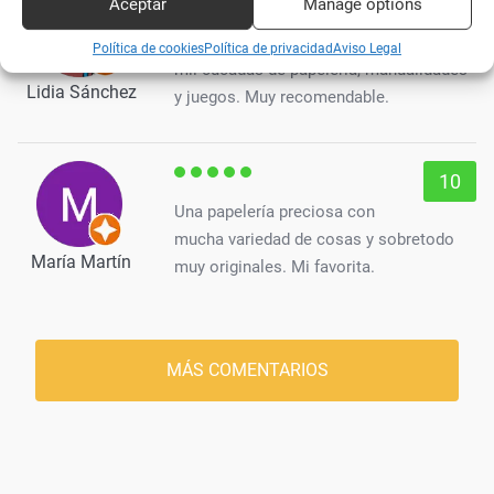
Aceptar
Manage options
10
Qué sitio más encantador y con
Política de cookies
Política de privacidad
Aviso Legal
mil cucadas de papelería, manualidades
Lidia Sánchez
y juegos. Muy recomendable.
10
Una papelería preciosa con
mucha variedad de cosas y sobretodo
María Martín
muy originales. Mi favorita.
MÁS COMENTARIOS