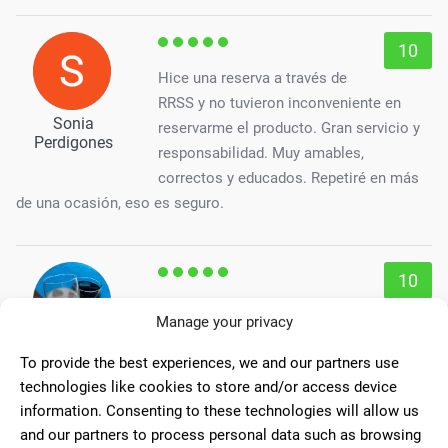
10
Hice una reserva a través de
RRSS y no tuvieron inconveniente en
Sonia
reservarme el producto. Gran servicio y
Perdigones
responsabilidad. Muy amables,
correctos y educados. Repetiré en más
de una ocasión, eso es seguro.
10
Buena atención, el señor que me
Manage your privacy
ha atendido en varias ocasiones conoce
Jesus Mc
muy bien el producto y te asesora en tus
To provide the best experiences, we and our partners use
dudas, hay gran variedad de productos.
technologies like cookies to store and/or access device
information. Consenting to these technologies will allow us
and our partners to process personal data such as browsing