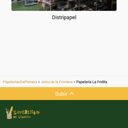
Distripapel
PapeleriasDePrimera
Jerez de la Frontera
Papelería La Fridita
Subir