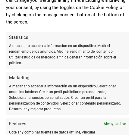
can change your settings at any time, including withdrawing
unos lotes de regalo al precio que tú
your consent, by using the toggles on the Cookie Policy, or
quieras.
by clicking on the manage consent button at the bottom of
the screen.
8
Statistics
Buen sitio para comprar útiles
Almacenar o acceder a información en un dispositivo, Medir el
escolares y algún que otro regalo
rendimiento de los anuncios, Medir el rendimiento del contenido,
Antonia
Utilizar estudios de mercado a fin de generar información sobre el
VILCHEZ
público.
CABRERA
Marketing
Almacenar o acceder a información en un dispositivo, Seleccionar
10
anuncios básicos, Crear un perfil publicitario personalizado,
Seleccionar anuncios personalizados, Crear un perfil para la
Los mejores,tienen de todo,y si
personalización de contenidos, Seleccionar contenido personalizado,
no te lo consiguen a la mayor brevedad
Desarrollar y mejorar productos.
MARIA
Supercontesntos con ellos
DOLORES
Features
Always active
ESTEBAN RUIZ
Cotejar y combinar fuentes de datos off line, Vincular