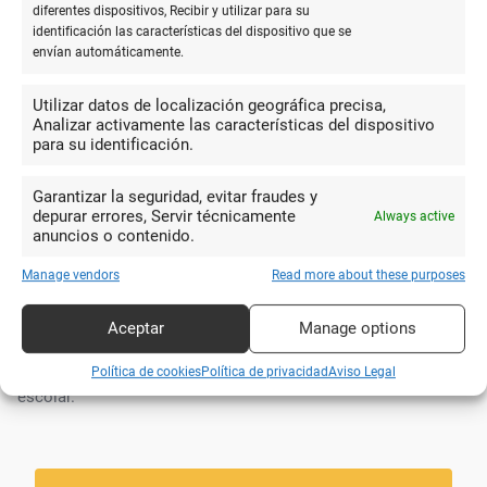
diferentes dispositivos, Recibir y utilizar para su
identificación las características del dispositivo que se
10
envían automáticamente.
Buena atención y precios. Tienen
casi de todo
Utilizar datos de localización geográfica precisa,
Analizar activamente las características del dispositivo
Juan Francisco
para su identificación.
Moral Jiménez
Garantizar la seguridad, evitar fraudes y
depurar errores, Servir técnicamente
Always active
10
anuncios o contenido.
Una papelería de toda la vida, con
Manage vendors
Read more about these purposes
mas de cuarenta años sirviendo a los
Tomás JAEN
escolares del barrio y de otras zonas. Si
Aceptar
Manage options
ha durado tanto tiempo, será por su
profesionalidad y su buen hacer en cuanto a la actividad
Política de cookies
Política de privacidad
Aviso Legal
escolar.