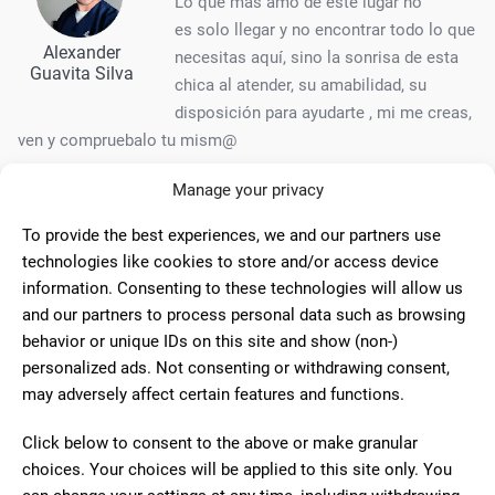
Lo que más amo de este lugar no
es solo llegar y no encontrar todo lo que
Alexander
necesitas aquí, sino la sonrisa de esta
Guavita Silva
chica al atender, su amabilidad, su
disposición para ayudarte , mi me creas,
ven y compruebalo tu mism@
Manage your privacy
10
To provide the best experiences, we and our partners use
Papelería super completa. Tiene
technologies like cookies to store and/or access device
miles de productos y muy atentos. Muy
information. Consenting to these technologies will allow us
Enca Teba
recomendable
and our partners to process personal data such as browsing
behavior or unique IDs on this site and show (non-)
personalized ads. Not consenting or withdrawing consent,
may adversely affect certain features and functions.
10
Muy amables y tienen de todo en
Click below to consent to the above or make granular
papelería y librería. Siempre te
choices. Your choices will be applied to this site only. You
Almudena MDD
aconsejan estupendamente y hacen