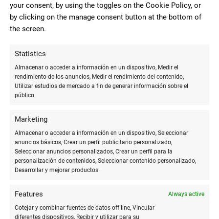
your consent, by using the toggles on the Cookie Policy, or
que puedas necesitar de material para estudiantes en curso
by clicking on the manage consent button at the bottom of
escolar así como juegos didácticos y juguetes
the screen.
Statistics
10
Almacenar o acceder a información en un dispositivo, Medir el
Genial la prontitud y eficacia con
rendimiento de los anuncios, Medir el rendimiento del contenido,
la que me han resuelto el pedido de mi
Utilizar estudios de mercado a fin de generar información sobre el
Pedro Vallejo
material, a un buen precio. Personal con
público.
trato excelente.
Marketing
Almacenar o acceder a información en un dispositivo, Seleccionar
anuncios básicos, Crear un perfil publicitario personalizado,
10
Seleccionar anuncios personalizados, Crear un perfil para la
Llevo yendo a esta papelería
personalización de contenidos, Seleccionar contenido personalizado,
Desarrollar y mejorar productos.
desde que tengo memoria y conocía a
Cris PG
los antiguos dueños, el trato es muy
Features
Always active
bueno y con el traspaso del negocio se
han modernizado bastante.
Cotejar y combinar fuentes de datos off line, Vincular
diferentes dispositivos, Recibir y utilizar para su