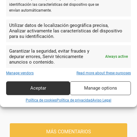
identificación las características del dispositivo que se
envían automáticamente.
10
Utilizar datos de localización geográfica precisa,
Precio, amabilidad, si no tienes lo
Analizar activamente las características del dispositivo
que buscan en pocos días lo tienes en la
para su identificación.
Rafael Aguilar
tienda... Sin duda recomendable 100%.
Garantizar la seguridad, evitar fraudes y
depurar errores, Servir técnicamente
Always active
anuncios o contenido.
10
Papelería completa y llena de
Manage vendors
Read more about these purposes
detalles, juegos, material, etc. con muy
david martinez
buenas ofertas. Y las encuadernaciones
Aceptar
Manage options
a muy buen precio, por debajo de la
Política de cookies
Política de privacidad
Aviso Legal
competencia. La recomiendo sinceramente.
MÁS COMENTARIOS