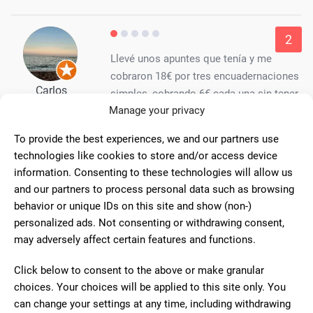
2
Llevé unos apuntes que tenía y me
cobraron 18€ por tres encuadernaciones
Carlos
simples, cobrando 6€ cada una sin tener
Manage your privacy
en cuenta el grosor de los mismos. En
tiendas de alrededor hubiera costado 2'5€ cada una. Además
To provide the best experiences, we and our partners use
tuve que pedirle el ticket de compra porque si no no lo da.
technologies like cookies to store and/or access device
information. Consenting to these technologies will allow us
and our partners to process personal data such as browsing
8
behavior or unique IDs on this site and show (non-)
Trato amable, especializado de un
personalized ads. Not consenting or withdrawing consent,
establecimiento dedicado a multitud de
may adversely affect certain features and functions.
Pedro Ortega
productos relacionados con colegios
Ortiz
Click below to consent to the above or make granular
institutos guarderías y universidad sobre
choices. Your choices will be applied to this site only. You
libros de texto , fichas, libretas , lapices,
can change your settings at any time, including withdrawing
carpetas rotuladores , mochilas estuches y casi de todo lo