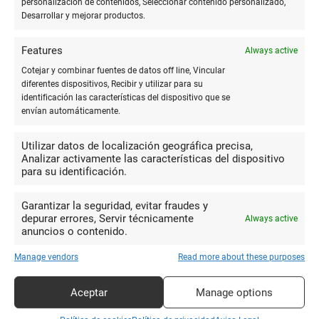
personalización de contenidos, Seleccionar contenido personalizado,
mala conducta por parte de el …. Se ve que es un hombre al
Desarrollar y mejorar productos.
que le gusta trabajar poco… no volveré a entrar mas a ese
sitio
Features
Always active
Cotejar y combinar fuentes de datos off line, Vincular
diferentes dispositivos, Recibir y utilizar para su
10
identificación las características del dispositivo que se
envían automáticamente.
Buen trato, buena gama de
material de papelería, revistas, y
Utilizar datos de localización geográfica precisa,
Jose Manuel
artículos de regalo.
Analizar activamente las características del dispositivo
para su identificación.
Garantizar la seguridad, evitar fraudes y
10
depurar errores, Servir técnicamente
Always active
Estoy totalmente maravillada, ya
anuncios o contenido.
que mi hija había recorrido Leganés a
Manage vendors
Read more about these purposes
Gema Sánchez
pesar de las condiciones de las calles a
Gómez
pesar de la nieve, buscando el fascículo
Aceptar
Manage options
de Crochet Creativo, sin conseguirlo, y
esta mañana llamó mi marido a la Papelería Avenida, y sin