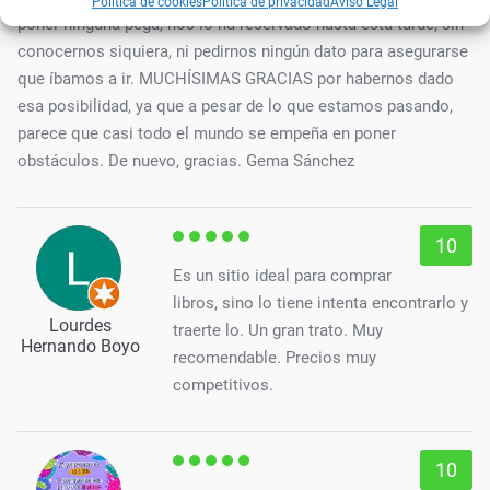
Política de cookies
Política de privacidad
Aviso Legal
poner ninguna pega, nos lo ha reservado hasta esta tarde, sin
conocernos siquiera, ni pedirnos ningún dato para asegurarse
que íbamos a ir. MUCHÍSIMAS GRACIAS por habernos dado
esa posibilidad, ya que a pesar de lo que estamos pasando,
parece que casi todo el mundo se empeña en poner
obstáculos. De nuevo, gracias. Gema Sánchez
10
Es un sitio ideal para comprar
libros, sino lo tiene intenta encontrarlo y
Lourdes
traerte lo. Un gran trato. Muy
Hernando Boyo
recomendable. Precios muy
competitivos.
10