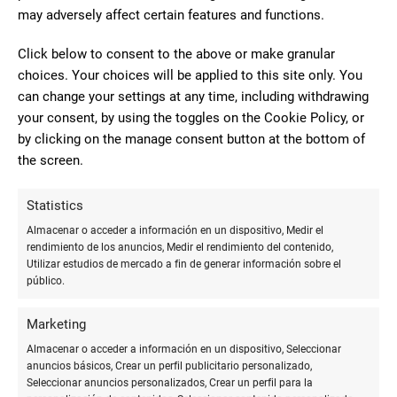
Lunes - Viernes: 7:45–14:00 | 17:00–20:00
may adversely affect certain features and functions.
Sábado - Domingo: 8:30–14:00
Click below to consent to the above or make granular
CERRADO
choices. Your choices will be applied to this site only. You
can change your settings at any time, including withdrawing
your consent, by using the toggles on the Cookie Policy, or
38 Comentarios
by clicking on the manage consent button at the bottom of
the screen.
2
Statistics
Muy mala experiencia entro mi
Almacenar o acceder a información en un dispositivo, Medir el
rendimiento de los anuncios, Medir el rendimiento del contenido,
madre que no sabe leer, para imprimir
Utilizar estudios de mercado a fin de generar información sobre el
juan moreno
unos papeles y le pregunto por que no
público.
moreno
sabe leer para que le sacara bien los
papeles ,diciendo el que no sabia y que
Marketing
no ponía lo que la estaba diciendo, imprimiendo lo que el
Almacenar o acceder a información en un dispositivo, Seleccionar
quiso, fuimos otra vez conmigo y decía que no ponía lo que
anuncios básicos, Crear un perfil publicitario personalizado,
yo le estaba diciendo y si que lo ponía en los papeles, muy
Seleccionar anuncios personalizados, Crear un perfil para la