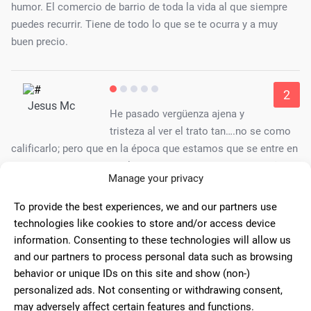
humor. El comercio de barrio de toda la vida al que siempre
puedes recurrir. Tiene de todo lo que se te ocurra y a muy
buen precio.
2
Jesus Mc
He pasado vergüenza ajena y
tristeza al ver el trato tan….no se como
calificarlo; pero que en la época que estamos que se entre en
un comercio a comprar algo y tenga que oír como un señor
Manage your privacy
(creo que el propietario) le grita a su trabajadora y le
recrimina que no se entera de nada y que se equivoca en todo
To provide the best experiences, we and our partners use
en medio de la tienda con varios clientes…eso no tiene
technologies like cookies to store and/or access device
justificación ninguna, me he sentido mal por mi y por la chica,
information. Consenting to these technologies will allow us
no se como puede aguantar ese trato, NUNCA MAS IRÉ y
and our partners to process personal data such as browsing
claro que no recomiendo ese lugar, muy mala experiencia
behavior or unique IDs on this site and show (non-)
personal la mia.
personalized ads. Not consenting or withdrawing consent,
may adversely affect certain features and functions.