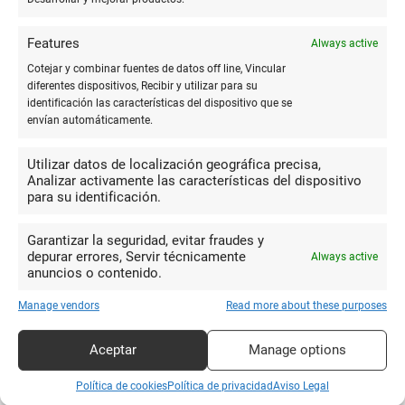
10
RODOLFO
Muy buena atención , precios
ECHEVERRIA
Features
Always active
competitivos y un surtido muy completo.
EBRATH
Cotejar y combinar fuentes de datos off line, Vincular
Recomendado
diferentes dispositivos, Recibir y utilizar para su
identificación las características del dispositivo que se
envían automáticamente.
10
The Delic
Utilizar datos de localización geográfica precisa,
Buen sitio para echar la quiniela
Analizar activamente las características del dispositivo
para su identificación.
10
Garantizar la seguridad, evitar fraudes y
Juan P. P.
depurar errores, Servir técnicamente
Always active
Comercio dedicado a
Cabral
anuncios o contenido.
librería,prensa y revistas, fotocopias,
Manage vendors
Read more about these purposes
plastificados y un gran surtido en regalos y material
escolar.Miguel eres un crack.Lo recomiendo.
Aceptar
Manage options
Política de cookies
Política de privacidad
Aviso Legal