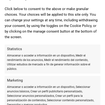
Click below to consent to the above or make granular
10
Berta Casal
choices. Your choices will be applied to this site only. You
Muy buena atención y servicio
can change your settings at any time, including withdrawing
muy eficaz. Cuenta también con servicio
your consent, by using the toggles on the Cookie Policy, or
de recargas de tarjeta de transporte urbano y administración
by clicking on the manage consent button at the bottom of
de lotería.
the screen.
Statistics
2
Rocio Caballero
Almacenar o acceder a información en un dispositivo, Medir el
La primera vez que ido y la última
Peña
rendimiento de los anuncios, Medir el rendimiento del contenido,
,el trato al cliente de vergüenza me he
Utilizar estudios de mercado a fin de generar información sobre el
público.
sentido muy incómoda ,mucha mala tensión con el cliente y
la chica que trabaja alli y el jefe los 2 se miraban y se decín
Marketing
las cosas muy mal compañerismo delante mia ,he sentido
Almacenar o acceder a información en un dispositivo, Seleccionar
vergüenza ajena y muy mal atendida , nunca más volveré
anuncios básicos, Crear un perfil publicitario personalizado,
Seleccionar anuncios personalizados, Crear un perfil para la
personalización de contenidos, Seleccionar contenido personalizado,
Desarrollar y mejorar productos.