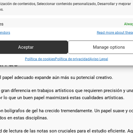
ización de contenidos, Seleccionar contenido personalizado, Desarrollar y mejorar
os.
enerada por la suavidad extrema de sus papeles, siendo
es
Alway
y combinar fuentes de datos off line, Vincular diferentes dispositivos, Recibir
endors
Read more about thes
rmar completamente la experiencia de escribir con un bolígrafo de t
ar para su identificación las características del dispositivo que se envían
sitos específicos que realcen tanto la precisión como el placer de
icamente.
Aceptar
Manage options
ar datos de localización geográfica precisa, Analizar activamente las
Política de cookies
Política de privacidad
Aviso Legal
tivas
rísticas del dispositivo para su identificación.
r el papel adecuado expande aún más su potencial creativo.
zar la seguridad, evitar fraudes y depurar errores, Servir
Alway
amente anuncios o contenido.
gran diferencia en trabajos artísticos que requieren precisión y una
r lo que un buen papel maximizará estas cualidades artísticas.
con bolígrafos de gel ha crecido tremendamente. Un papel suave y c
dos en estas disciplinas.
dad de lectura de las notas son cruciales para el estudio eficiente.