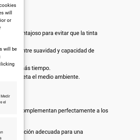
 cookies
s will
ior or
r
 ser ventajoso para evitar que la tinta
 will be
erfecta entre suavidad y capacidad de
g
licking
s durante más tiempo.
ción respeta el medio ambiente.
 Medir
e el
idad que complementan perfectamente a los
y una absorción adecuada para una
un
a