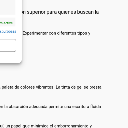
 una opción superior para quienes buscan la
s active
e purposes
inta de gel. Experimentar con diferentes tipos y
 escribir.
s active
 paleta de colores vibrantes. La tinta de gel se presta
on la absorción adecuada permite una escritura fluida
 Aquí, un papel que minimice el emborronamiento y