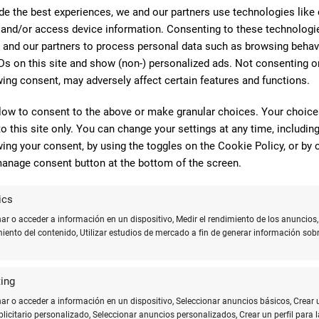
as a buscar
de the best experiences, we and our partners use technologies like
 and/or access device information. Consenting to these technologie
terísticas que pueden servir de guía para hacer la mejor elección.
 and our partners to process personal data such as browsing behav
Ds on this site and show (non-) personalized ads. Not consenting o
lmente indica un papel más grueso y firme, lo cual puede
ing consent, may adversely affect certain features and functions.
low to consent to the above or make granular choices. Your choices
atinados son ideales, ya que ofrecen una combinación p
to this site only. You can change your settings at any time, includin
ing your consent, by using the toggles on the Cookie Policy, or by c
 ácido garantiza que la tinta se conserve sin alteracione
anage consent button at the bottom of the screen.
on certificaciones ecológicas, asegurando que su produc
ics
dadas
r o acceder a información en un dispositivo, Medir el rendimiento de los anuncios,
miento del contenido, Utilizar estudios de mercado a fin de generar información sobr
 y agendas, Moleskine ofrece papeles de excelente cal
ing
madas por la calidad de su papel, combinando suavidad 
r o acceder a información en un dispositivo, Seleccionar anuncios básicos, Crear 
ublicitario personalizado, Seleccionar anuncios personalizados, Crear un perfil para l