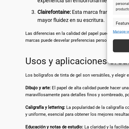
experiencia sin emborronamientos.
personal
product
Clairefontaine:
Esta marca francesa es v
mayor fluidez en su escritura.
Featur
Cotejar 
Manage v
Las diferencias en la calidad del papel pueden transfo
y utiliz
marcas puede desvelar preferencias personales y propó
automát
Utiliz
Usos y aplicaciones crea
caracte
Los bolígrafos de tinta de gel son versátiles, y elegi
Garanti
técnic
Dibujo y arte:
El papel de alta calidad puede hacer una 
maravillosamente para detalles finos y sombreado, po
Caligrafía y lettering:
La popularidad de la caligrafía 
y uniforme, esencial para obtener los mejores resulta
Educación y notas de estudio:
La claridad y la facili