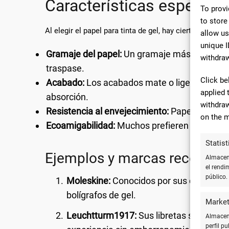
Características específic
To provi
to store
Al elegir el papel para tinta de gel, hay ciertas carac
allow us
unique I
Gramaje del papel:
Un gramaje más alto genera
withdraw
traspase.
Click be
Acabado:
Los acabados mate o ligeramente s
applied 
absorción.
withdraw
Resistencia al envejecimiento:
Papel libre de
on the m
Ecoamigabilidad:
Muchos prefieren papeles c
Statist
Ejemplos y marcas recomen
Almacena
el rendi
público.
Moleskine:
Conocidos por sus cuadernos
bolígrafos de gel.
Market
Leuchtturm1917:
Sus libretas son acla
Almacena
perfil p