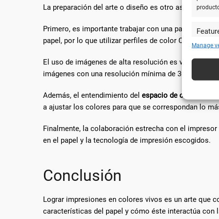
La preparación del arte o diseño es otro aspecto esen
product
Primero, es importante trabajar con una paleta de co
Featur
papel, por lo que utilizar perfiles de color CMYK es es
Cotejar 
Manage v
y utiliz
El uso de imágenes de alta resolución es vital para evi
automát
imágenes con una resolución mínima de 300 dpi.
Utiliz
Además, el entendimiento del
espacio de color
y cómo
caracte
a ajustar los colores para que se correspondan lo más 
Garanti
Finalmente, la colaboración estrecha con el impresor
técnic
en el papel y la tecnología de impresión escogidos.
Conclusión
Lograr impresiones en colores vivos es un arte que co
características del papel y cómo éste interactúa con 