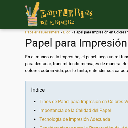
PapeleriasDePrimera
Blog
Papel para Impresión en Colores 
Papel para Impresión
En el mundo de la impresión, el papel juega un rol fu
para destacar, transmitiendo mensajes de manera efec
colores cobran vida, por lo tanto, entender sus carac
Índice
Tipos de Papel para Impresión en Colores V
Importancia de la Calidad del Papel
Tecnología de Impresión Adecuada