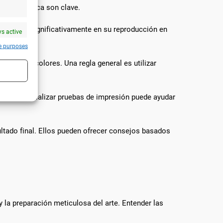
o y la técnica son clave.
en variar significativamente en su reproducción en
s active
e purposes
ión de los colores. Una regla general es utilizar
ecesario. Realizar pruebas de impresión puede ayudar
s active
ultado final. Ellos pueden ofrecer consejos basados
 la preparación meticulosa del arte. Entender las