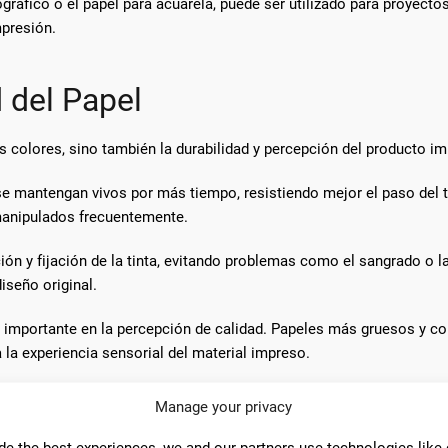
ográfico o el papel para acuarela, puede ser utilizado para proyect
mpresión.
 del Papel
os colores, sino también la durabilidad y percepción del producto i
se mantengan vivos por más tiempo, resistiendo mejor el paso del 
manipulados frecuentemente.
n y fijación de la tinta, evitando problemas como el sangrado o la
iseño original.
l importante en la percepción de calidad. Papeles más gruesos y co
 la experiencia sensorial del material impreso.
 certificaciones ambientales puede mejorar la imagen de marca, ad
Manage your privacy
de the best experiences, we and our partners use technologies like