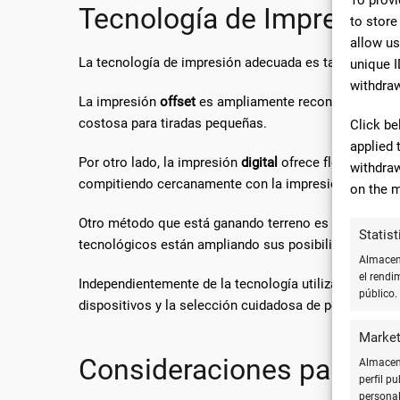
Tecnología de Impresió
to store
allow us
La tecnología de impresión adecuada es tan crucial co
unique I
withdraw
La impresión
offset
es ampliamente reconocida por su
costosa para tiradas pequeñas.
Click be
applied 
Por otro lado, la impresión
digital
ofrece flexibilidad 
withdraw
compitiendo cercanamente con la impresión offset 
on the m
Otro método que está ganando terreno es la impresi
Statist
tecnológicos están ampliando sus posibilidades, per
Almacena
el rendi
Independientemente de la tecnología utilizada, es fund
público.
dispositivos y la selección cuidadosa de perfiles de c
Market
Consideraciones para la 
Almacena
perfil p
personal