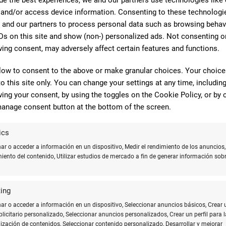
n Adecuada
 and/or access device information. Consenting to these technologie
 and our partners to process personal data such as browsing behav
mo la elección del papel. Existen distintas técnicas de impresión q
Ds on this site and show (non-) personalized ads. Not consenting o
ing consent, may adversely affect certain features and functions.
 capacidad para producir colores intensos y nítidos en grandes vo
low to consent to the above or make granular choices. Your choices
to this site only. You can change your settings at any time, includin
y costos iniciales menores. Las impresoras digitales modernas han 
ing your consent, by using the toggles on the Cookie Policy, or by c
en muchos aspectos.
anage consent button at the bottom of the screen.
ón con
tintas ecológicas
. Aunque originalmente estas tintas presen
ics
mitiendo impresiones en colores vivos con menor impacto ambienta
r o acceder a información en un dispositivo, Medir el rendimiento de los anuncios,
miento del contenido, Utilizar estudios de mercado a fin de generar información sobr
amental realizar pruebas y ajustes para asegurar la fidelidad de los
olor.
ing
Preparación del Arte
r o acceder a información en un dispositivo, Seleccionar anuncios básicos, Crear 
ublicitario personalizado, Seleccionar anuncios personalizados, Crear un perfil para l
ización de contenidos, Seleccionar contenido personalizado, Desarrollar y mejorar