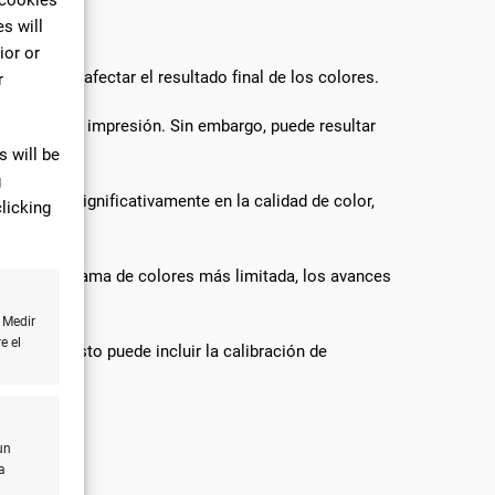
s will
ior or
ue pueden afectar el resultado final de los colores.
r
lúmenes de impresión. Sin embargo, puede resultar
 will be
g
mejorado significativamente en la calidad de color,
licking
taban una gama de colores más limitada, los avances
l.
 Medir
e el
 colores. Esto puede incluir la calibración de
un
a