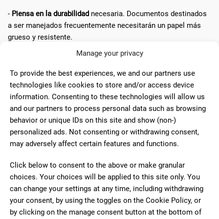
-
Piensa en la durabilidad
necesaria. Documentos destinados
a ser manejados frecuentemente necesitarán un papel más
grueso y resistente.
Manage your privacy
-
Prueba
con muestras. No hay mejor manera de saber cómo
se comportará el papel con tu diseño específico que
To provide the best experiences, we and our partners use
haciendo pruebas preliminares.
technologies like cookies to store and/or access device
information. Consenting to these technologies will allow us
## Importancia de la calidad del papel
and our partners to process personal data such as browsing
behavior or unique IDs on this site and show (non-)
personalized ads. Not consenting or withdrawing consent,
La elección del papel no es simplemente una cuestión
may adversely affect certain features and functions.
estética, sino que también refleja el valor que le das a tu
trabajo. Un papel de alta calidad puede transformar una
Click below to consent to the above or make granular
simple impresión en una obra de arte.
choices. Your choices will be applied to this site only. You
can change your settings at any time, including withdrawing
Esta cita destaca la importancia de no escatimar en la calidad
your consent, by using the toggles on the Cookie Policy, or
del papel, especialmente cuando el objetivo es impresionar o
by clicking on the manage consent button at the bottom of
comunicar un mensaje poderoso. El papel adecuado puede