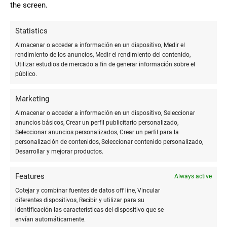
the screen.
añadir una capa de profesionalismo y sofisticación a
cualquier proyecto.
Statistics
## Conclusión
Almacenar o acceder a información en un dispositivo, Medir el
rendimiento de los anuncios, Medir el rendimiento del contenido,
Utilizar estudios de mercado a fin de generar información sobre el
La impresión de alta calidad en color es un arte que requiere
público.
no solo de una buena impresora sino también del papel
correcto. Considerando el gramaje, brillo, textura y capacidad
Marketing
de absorción, puedes elegir entre una variedad de papeles,
Almacenar o acceder a información en un dispositivo, Seleccionar
como el couché, fotográfico, bond, y de arte, para encontrar el
anuncios básicos, Crear un perfil publicitario personalizado,
que mejor se ajuste a tus necesidades. Recuerda siempre
Seleccionar anuncios personalizados, Crear un perfil para la
considerar el propósito de tu impresión, el tipo de color que
personalización de contenidos, Seleccionar contenido personalizado,
deseas reproducir y la durabilidad requerida para asegurar
Desarrollar y mejorar productos.
resultados espectaculares que hagan que tu proyecto resalte.
¡La calidad del papel puede realmente hacer la diferencia!
Features
Always active
Cotejar y combinar fuentes de datos off line, Vincular
diferentes dispositivos, Recibir y utilizar para su
Más en
Blog
identificación las características del dispositivo que se
envían automáticamente.