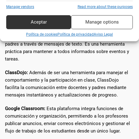
Existen diversas herramientas que facilitan la comunicación
Manage vendors
Read more about these purposes
escolar. Entre las más eficaces se encuentran Remind,
ClassDojo y Google Classroom.
Aceptar
Manage options
Remind:
Una plataforma que permite a los docentes enviar
Política de cookies
Política de privacidad
Aviso Legal
recordatorios y comunicarse con los estudiantes y sus
padres a través de mensajes de texto. Es una herramienta
práctica para mantener a todos informados sobre eventos y
tareas.
ClassDojo:
Además de ser una herramienta para manejar el
comportamiento y la participación en clase, ClassDojo
facilita la comunicación entre docentes y padres mediante
mensajes instantáneos y actualizaciones de progreso.
Google Classroom:
Esta plataforma integra funciones de
comunicación y organización, permitiendo a los profesores
publicar anuncios, enviar correos electrónicos y gestionar el
flujo de trabajo de los estudiantes desde un único lugar.