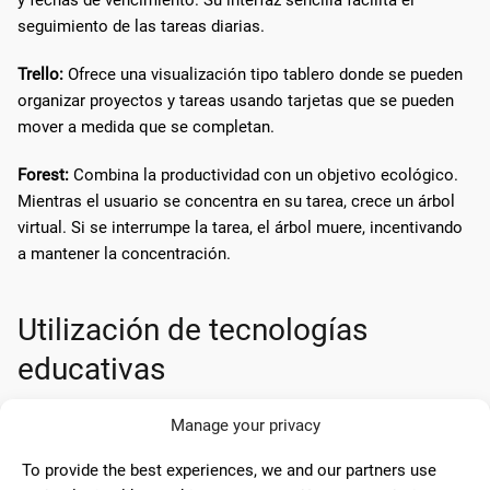
seguimiento de las tareas diarias.
Trello:
Ofrece una visualización tipo tablero donde se pueden
organizar proyectos y tareas usando tarjetas que se pueden
mover a medida que se completan.
Forest:
Combina la productividad con un objetivo ecológico.
Mientras el usuario se concentra en su tarea, crece un árbol
virtual. Si se interrumpe la tarea, el árbol muere, incentivando
a mantener la concentración.
Utilización de tecnologías
educativas
La integración de tecnologías en el ámbito educativo ha
Manage your privacy
transformado significativamente el proceso de enseñanza y
To provide the best experiences, we and our partners use
aprendizaje. Las herramientas digitales no solo facilitan la