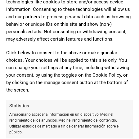
technologies like cookies to store and/or access device
organización escolar, sino que también enriquecen la
information. Consenting to these technologies will allow us
experiencia educativa.
and our partners to process personal data such as browsing
behavior or unique IDs on this site and show (non-)
Recursos educativos digitales
personalized ads. Not consenting or withdrawing consent,
may adversely affect certain features and functions.
El acceso a recursos digitales puede ampliar y diversificar las
oportunidades de aprendizaje. Algunos ejemplos destacados
Click below to consent to the above or make granular
incluyen:
choices. Your choices will be applied to this site only. You
can change your settings at any time, including withdrawing
Plataformas de aprendizaje en línea:
Plataformas como Khan
your consent, by using the toggles on the Cookie Policy, or
Academy, Coursera y EdX ofrecen cursos gratuitos y de pago
by clicking on the manage consent button at the bottom of
en una variedad de temas, desde matemáticas hasta
the screen.
programación y humanidades.
Aplicaciones de estudio:
Aplicaciones como Quizlet, Duolingo
Statistics
y Photomath permiten a los estudiantes practicar y mejorar
Almacenar o acceder a información en un dispositivo, Medir el
en diferentes áreas académicas mediante el uso de tarjetas
rendimiento de los anuncios, Medir el rendimiento del contenido,
Utilizar estudios de mercado a fin de generar información sobre el
de memoria, ejercicios interactivos y herramientas de
público.
resolución de problemas.