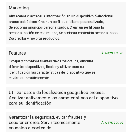
Marketing
Bibliotecas digitales:
Servicios como Google Books y Project
Gutenberg proporcionan acceso gratuito a una vasta
Almacenar o acceder a información en un dispositivo, Seleccionar
anuncios básicos, Crear un perfil publicitario personalizado,
colección de libros y documentos históricos que pueden ser
Seleccionar anuncios personalizados, Crear un perfil para la
utilizados para investigaciones y proyectos escolares.
personalización de contenidos, Seleccionar contenido personalizado,
Desarrollar y mejorar productos.
Importancia de la comunicación
Features
Always active
efectiva
Cotejar y combinar fuentes de datos off line, Vincular
diferentes dispositivos, Recibir y utilizar para su
identificación las características del dispositivo que se
Una comunicación efectiva entre estudiantes, docentes y
envían automáticamente.
padres de familia es esencial para el éxito escolar. La
transparencia y la colaboración pueden prevenir
Utilizar datos de localización geográfica precisa,
malentendidos y fomentar un ambiente educativo robusto y
Analizar activamente las características del dispositivo
para su identificación.
solidario.
Garantizar la seguridad, evitar fraudes y
Plataformas de comunicación
depurar errores, Servir técnicamente
Always active
anuncios o contenido.