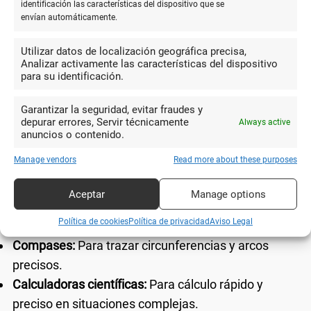
Materiales especializados
identificación las características del dispositivo que se
envían automáticamente.
En función del tipo de taller educativo, puede ser necesario
Utilizar datos de localización geográfica precisa,
utilizar materiales de papelería especializados que se adapten
Analizar activamente las características del dispositivo
a necesidades específicas.
para su identificación.
Garantizar la seguridad, evitar fraudes y
Material técnico
depurar errores, Servir técnicamente
Always active
anuncios o contenido.
Para talleres relacionados con disciplinas técnicas como la
ingeniería o la arquitectura, es necesario disponer de material
Manage vendors
Read more about these purposes
técnico adecuado.
Aceptar
Manage options
Reglas y escuadras:
Para medición y trazado de
Política de cookies
Política de privacidad
Aviso Legal
líneas rectas.
Compases:
Para trazar circunferencias y arcos
precisos.
Calculadoras científicas:
Para cálculo rápido y
preciso en situaciones complejas.