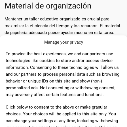
Material de organización
Mantener un taller educativo organizado es crucial para
maximizar la eficiencia del tiempo y los recursos. El material
de papelería adecuado puede ayudar mucho en esta tarea.
Manage your privacy
Carpetas y archivadores
To provide the best experiences, we and our partners use
Las carpetas y los archivadores son indispensables para
technologies like cookies to store and/or access device
mantener todos los documentos, trabajos y proyectos
information. Consenting to these technologies will allow us
ordenados. Estos materiales permiten a los estudiantes y
and our partners to process personal data such as browsing
educadores acceder rápidamente a la información necesaria,
behavior or unique IDs on this site and show (non-)
evitando el caos y la pérdida de documentos importantes.
personalized ads. Not consenting or withdrawing consent,
may adversely affect certain features and functions.
Tipos de carpetas:
Click below to consent to the above or make granular
Carpetas con anillas:
Ideales para hojas perforadas
choices. Your choices will be applied to this site only. You
y separadores.
can change your settings at any time, including withdrawing