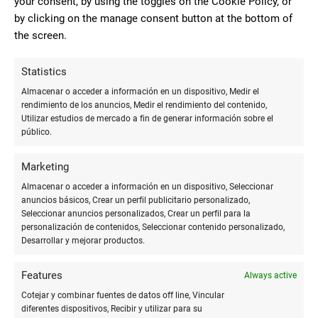
your consent, by using the toggles on the Cookie Policy, or
Carpetas con fundas:
Adecuadas para documentos
by clicking on the manage consent button at the bottom of
que no deben perforarse.
the screen.
Archivadores:
Perfectos para almacenar grandes
cantidades de documentos ordenadamente.
Statistics
Almacenar o acceder a información en un dispositivo, Medir el
Etiquetas y rotuladores
rendimiento de los anuncios, Medir el rendimiento del contenido,
Utilizar estudios de mercado a fin de generar información sobre el
público.
Uno de los métodos más efectivos para mantener el orden es
el etiquetado adecuado de todos los materiales. Las
Marketing
etiquetas adhesivas y los rotuladores permiten la
identificación rápida de carpetas, cajas y otros contenedores.
Almacenar o acceder a información en un dispositivo, Seleccionar
anuncios básicos, Crear un perfil publicitario personalizado,
Seleccionar anuncios personalizados, Crear un perfil para la
personalización de contenidos, Seleccionar contenido personalizado,
"Una buena organización no solo ahorra tiempo, sino
Desarrollar y mejorar productos.
que también reduce el estrés y aumenta la
productividad." - Autor Desconocido
Features
Always active
Cotejar y combinar fuentes de datos off line, Vincular
diferentes dispositivos, Recibir y utilizar para su