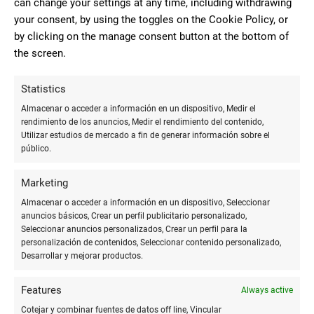
can change your settings at any time, including withdrawing
hechos de fibras recicladas o renovables suelen tener un
your consent, by using the toggles on the Cookie Policy, or
menor impacto ambiental.
by clicking on the manage consent button at the bottom of
the screen.
Finalmente, investigar sobre las prácticas de la empresa y su
compromiso con la sostenibilidad puede ser útil. Las
Statistics
empresas transparentes y dedicadas a la sostenibilidad
suelen ser más fiables.
Almacenar o acceder a información en un dispositivo, Medir el
rendimiento de los anuncios, Medir el rendimiento del contenido,
Utilizar estudios de mercado a fin de generar información sobre el
Criterios de selección
público.
Algunos criterios clave a tener en cuenta al seleccionar
Marketing
papelería biodegradable incluyen:
Almacenar o acceder a información en un dispositivo, Seleccionar
anuncios básicos, Crear un perfil publicitario personalizado,
Certificaciones ecológicas:
Asegurarse de que
Seleccionar anuncios personalizados, Crear un perfil para la
el producto tenga certificaciones reconocidas
personalización de contenidos, Seleccionar contenido personalizado,
Desarrollar y mejorar productos.
internacionalmente.
Features
Materiales renovables:
Optar por productos
Always active
hechos de materiales que se regeneran
Cotejar y combinar fuentes de datos off line, Vincular