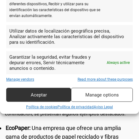
diferentes dispositivos, Recibir y utilizar para su
rápidamente.
identificación las características del dispositivo que se
envían automáticamente.
Impacto ambiental del proceso de producción:
Considerar el uso de energía, agua y otros
Utilizar datos de localización geográfica precisa,
Analizar activamente las características del dispositivo
recursos en la producción.
para su identificación.
Compromiso de la empresa con la
Garantizar la seguridad, evitar fraudes y
sostenibilidad:
Investigar las prácticas y
depurar errores, Servir técnicamente
Always active
políticas de sostenibilidad de la empresa.
anuncios o contenido.
Manage vendors
Read more about these purposes
Ejemplos de marcas y productos
Aceptar
Manage options
Existen varias marcas líderes en el mercado que se
especializan en papelería biodegradable y sostenible. A
Política de cookies
Política de privacidad
Aviso Legal
continuación, se presentan algunos ejemplos destacados:
EcoPaper:
Una empresa que ofrece una amplia
gama de productos de papel reciclado y fibras