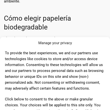
ambiente.
Cómo elegir papelería
biodegradable
Elegir la papelería biodegradable adecuada puede parecer una
Manage your privacy
tarea desafiante debido a la amplia variedad de opciones
disponibles. Sin embargo, hay varios factores que pueden
To provide the best experiences, we and our partners use
ayudar a los consumidores a tomar decisiones informadas.
technologies like cookies to store and/or access device
information. Consenting to these technologies will allow us
Primero, es esencial verificar las certificaciones y etiquetas
and our partners to process personal data such as browsing
ecológicas. Muchas organizaciones ofrecen certificaciones
behavior or unique IDs on this site and show (non-)
para productos biodegradables y sostenibles, como el sello
personalized ads. Not consenting or withdrawing consent,
FSC (Forest Stewardship Council) para productos de papel.
may adversely affect certain features and functions.
Además, considerar el origen del material y el proceso de
Click below to consent to the above or make granular
producción puede proporcionar información valiosa sobre la
choices. Your choices will be applied to this site only. You
sostenibilidad del producto. Por ejemplo, los productos