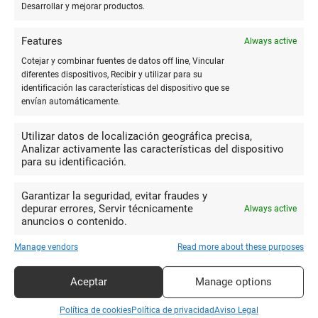
Desarrollar y mejorar productos.
Features
Always active
10
Cotejar y combinar fuentes de datos off line, Vincular
De las de toda la vida! Tienes que
diferentes dispositivos, Recibir y utilizar para su
ir! Ademas recogen los paquetes y
identificación las características del dispositivo que se
Angel Bueno
gestionan las devoluciones de Amazon.
envían automáticamente.
Luna
Utilizar datos de localización geográfica precisa,
Analizar activamente las características del dispositivo
para su identificación.
4
Gran surtido el libros y revistas. El
Garantizar la seguridad, evitar fraudes y
dependiente o propietario no es muy
depurar errores, Servir técnicamente
Always active
Javier Z
simpático que se diga
anuncios o contenido.
Manage vendors
Read more about these purposes
10
Aceptar
Manage options
Tiene casi todo no parece que
sea una librería convencional. Buen trato
Política de cookies
Política de privacidad
Aviso Legal