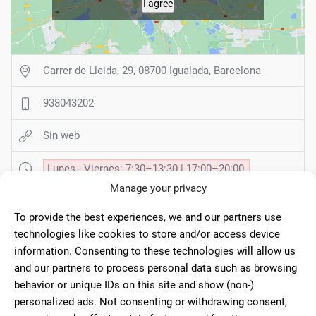
I agree
Carrer de Lleida, 29, 08700 Igualada, Barcelona
938043202
Sin web
Lunes - Viernes: 7:30–13:30 | 17:00–20:00
Sábado - Domingo: 7:30–13:30
Manage your privacy
CERRADO
To provide the best experiences, we and our partners use
technologies like cookies to store and/or access device
information. Consenting to these technologies will allow us
and our partners to process personal data such as browsing
93 Comentarios
behavior or unique IDs on this site and show (non-)
personalized ads. Not consenting or withdrawing consent,