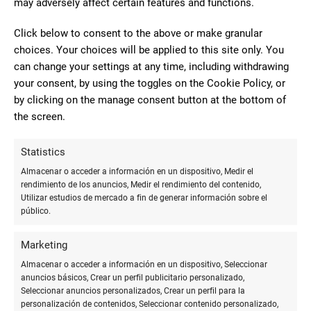
may adversely affect certain features and functions.
10
Muy bien. El señor es agradable y
Click below to consent to the above or make granular
paciente. Un diez para un negocio de
choices. Your choices will be applied to this site only. You
Sergio spam
toda la vida
can change your settings at any time, including withdrawing
your consent, by using the toggles on the Cookie Policy, or
by clicking on the manage consent button at the bottom of
10
the screen.
Tienen prensa, juguetes, libros,
lotería, etc y muy buena atención al
Statistics
Cr Mv
cliente. Un negocio de barrio de toda la
Almacenar o acceder a información en un dispositivo, Medir el
vida que vale la pena mantener.
rendimiento de los anuncios, Medir el rendimiento del contenido,
Utilizar estudios de mercado a fin de generar información sobre el
público.
10
Marketing
Aquí se puede conseguir el álbum
Almacenar o acceder a información en un dispositivo, Seleccionar
del mundial Qatar 2022?
anuncios básicos, Crear un perfil publicitario personalizado,
Gaston
Seleccionar anuncios personalizados, Crear un perfil para la
Sebastian Elias
personalización de contenidos, Seleccionar contenido personalizado,