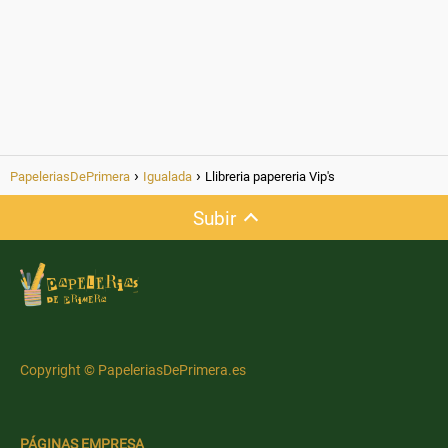
PapeleriasDePrimera
Igualada
Llibreria papereria Vip's
Subir
Copyright © PapeleriasDePrimera.es
PÁGINAS EMPRESA