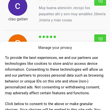
10
Muy buena atención ,recojo los
paquetes ahí y son muy amables ,librería
clau gaitan
,lotería y más cosas
10
Da gusto ir a su librería. Es
Manage your privacy
majísima, te atiende tan bien y con tanto
Sin Nombre
To provide the best experiences, we and our partners use
mimo... Me desplazo más de 20 km para
technologies like cookies to store and/or access device
ir su librería, con eso creo que está todo
information. Consenting to these technologies will allow us
dicho.
and our partners to process personal data such as browsing
behavior or unique IDs on this site and show (non-)
personalized ads. Not consenting or withdrawing consent,
10
may adversely affect certain features and functions.
Es un placer visitar este lugar.
Siempre te atiende con una sonrisa y
Click below to consent to the above or make granular
Amaia SADA
buen humor.
choices. Your choices will be applied to this site only. You