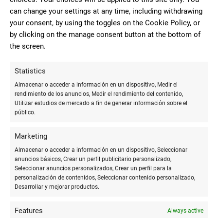
can change your settings at any time, including withdrawing
your consent, by using the toggles on the Cookie Policy, or
10
by clicking on the manage consent button at the bottom of
the screen.
Me encanta todo lo que tiene y lo
bien que nos cuidan!
rocio beledo
Statistics
Almacenar o acceder a información en un dispositivo, Medir el
rendimiento de los anuncios, Medir el rendimiento del contenido,
Utilizar estudios de mercado a fin de generar información sobre el
10
público.
Trato buenísimo, muy profesional
y con unos precios estupendos. Además
Marketing
Fabricantes de
he descubierto que tienen productos de
Almacenar o acceder a información en un dispositivo, Seleccionar
Material de
papelería de toda la vida que por
anuncios básicos, Crear un perfil publicitario personalizado,
Psicomotricidad
Seleccionar anuncios personalizados, Crear un perfil para la
desgracia es complicado encontrarlos
personalización de contenidos, Seleccionar contenido personalizado,
actualmente.
Desarrollar y mejorar productos.
Features
Always active