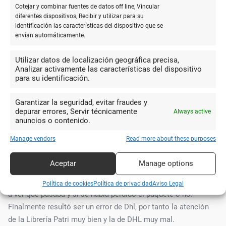
10
Cotejar y combinar fuentes de datos off line, Vincular
Librería de barrio y punto
diferentes dispositivos, Recibir y utilizar para su
identificación las características del dispositivo que se
celeritas donde puedes comprar cosas
envían automáticamente.
Gerard Gómez
de papelería, chuches, algún juguete,
sellar la primitiva, recargas de tarjetas,
Utilizar datos de localización geográfica precisa,
etc. La encargada es una persona muy atenta, amable y
Analizar activamente las características del dispositivo
para su identificación.
profesional. Siempre acudo a este sitio para hacer mis
devoluciones de Amazon.
Garantizar la seguridad, evitar fraudes y
depurar errores, Servir técnicamente
Always active
anuncios o contenido.
10
Manage vendors
Read more about these purposes
He tenido un problema con Dhl
porque me mandaron un email de otro
Aceptar
Manage options
Laura
pedido ya entregado, y la chica lo
gestionó muy bien, estuvo investigando
Política de cookies
Política de privacidad
Aviso Legal
a ver qué pasaba y si se había perdido el paquete o no.
Finalmente resultó ser un error de Dhl, por tanto la atención
de la Librería Patri muy bien y la de DHL muy mal.