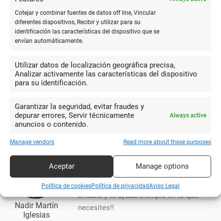
Cotejar y combinar fuentes de datos off line, Vincular
10
diferentes dispositivos, Recibir y utilizar para su
identificación las características del dispositivo que se
Una suerte de sitio en el que
envían automáticamente.
encontrar todo tipo de material de
Saúl Torrecilla
papelería y de libros. Trato inmejorable.
Utilizar datos de localización geográfica precisa,
Analizar activamente las características del dispositivo
para su identificación.
10
Garantizar la seguridad, evitar fraudes y
Buen chico atento amable y
depurar errores, Servir técnicamente
Always active
precios baratos recomendable
anuncios o contenido.
Adolfo Vazquez
Manage vendors
Read more about these purposes
Aceptar
Manage options
10
Una librería genial! Javi es muy
Política de cookies
Política de privacidad
Aviso Legal
amable y te ayuda siempre en lo que
Nadir Martín
necesites!!
Iglesias