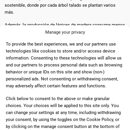
sostenible, donde por cada árbol talado se plantan varios
más.
Además, la producción de lápices de madera consume menos
energía y recursos comparada con la fabricación de lápices
Manage your privacy
mecánicos o stylos. Este factor, sumado a la
To provide the best experiences, we and our partners use
biodegradabilidad de la madera, minimiza el impacto
technologies like cookies to store and/or access device
ambiental de estos utensilios de escritura.
information. Consenting to these technologies will allow us
and our partners to process personal data such as browsing
Las empresas fabricantes de lápices se han esforzado en
behavior or unique IDs on this site and show (non-)
adoptar certificaciones ambientales, como la del
Consejo de
personalized ads. Not consenting or withdrawing consent,
Administración Forestal
(
FSC
por sus siglas en inglés), que
may adversely affect certain features and functions.
asegura que los productos de madera provienen de bosques
gestionados de manera responsable.
Click below to consent to the above or make granular
choices. Your choices will be applied to this site only. You
Sin embargo, es importante tener en cuenta que no todos los
can change your settings at any time, including withdrawing
lápices de madera natural cumplen con estándares estrictos
your consent, by using the toggles on the Cookie Policy, or
de sostenibilidad. Por ello, al adquirir lápices, se recomienda
by clicking on the manage consent button at the bottom of
verificar si cuentan con sellos o certificaciones que