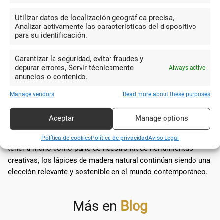
El hecho de que cada lápiz de madera sea ligeramente
Utilizar datos de localización geográfica precisa,
diferente, debido a las variaciones naturales en la madera,
Analizar activamente las características del dispositivo
añade un carácter único a cada pieza. Esto se convierte en un
para su identificación.
aspecto apreciado tanto por aficionados como por
profesionales del arte y el diseño.
Garantizar la seguridad, evitar fraudes y
depurar errores, Servir técnicamente
Always active
anuncios o contenido.
Aunque vivimos en una época dominada por la tecnología
digital, el lápiz de madera se mantiene como un testimonio de
Manage vendors
Read more about these purposes
simplicidad, funcionalidad y belleza, demostrando que lo
clásico nunca pasa de moda.
Aceptar
Manage options
Por lo tanto, ya sea para escribir, dibujar o simplemente para
Política de cookies
Política de privacidad
Aviso Legal
tener a mano como parte de nuestro kit de herramientas
creativas, los lápices de madera natural continúan siendo una
elección relevante y sostenible en el mundo contemporáneo.
Más en
Blog