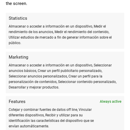
the screen.
garanticen su origen responsable.
Statistics
La calidad artística y la
Almacenar o acceder a información en un dispositivo, Medir el
rendimiento de los anuncios, Medir el rendimiento del contenido,
preferencia por la madera
Utilizar estudios de mercado a fin de generar información sobre el
público.
Los lápices de madera natural no solo son apreciados por su
impacto medioambiental positivo o su funcionalidad, sino
Marketing
también por la calidad artística que pueden ofrecer. Muchos
Almacenar o acceder a información en un dispositivo, Seleccionar
artistas y diseñadores prefieren estos lápices por la
anuncios básicos, Crear un perfil publicitario personalizado,
sensación de control y la expresividad que permiten en el
Seleccionar anuncios personalizados, Crear un perfil para la
personalización de contenidos, Seleccionar contenido personalizado,
trazo.
Desarrollar y mejorar productos.
Además, la madera ofrece una calidez y una textura al tacto
Features
Always active
que los materiales sintéticos no pueden igualar. Esta
conexión táctil con el instrumento de dibujo o escritura es
Cotejar y combinar fuentes de datos off line, Vincular
diferentes dispositivos, Recibir y utilizar para su
valorada por muchos usuarios, quienes encuentran en ella
identificación las características del dispositivo que se
una fuente de inspiración.
envían automáticamente.