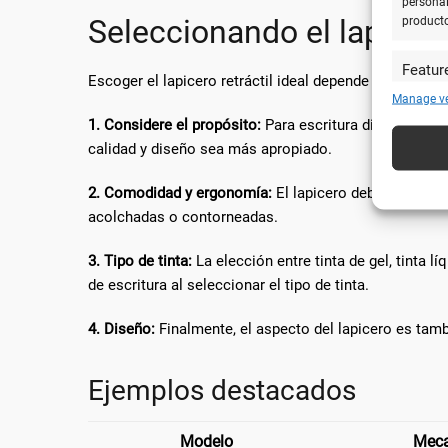
personal
Seleccionando el lapicero
product
Featur
Escoger el lapicero retráctil ideal depende mucho de
Cotejar 
Manage v
y utiliz
1. Considere el propósito:
Para escritura diaria, un m
automát
calidad y diseño sea más apropiado.
Utiliz
2. Comodidad y ergonomía:
El lapicero debe sentirs
caracte
acolchadas o contorneadas.
Garanti
3. Tipo de tinta:
La elección entre tinta de gel, tinta 
técnic
de escritura al seleccionar el tipo de tinta.
4. Diseño:
Finalmente, el aspecto del lapicero es tamb
Ejemplos destacados
Modelo
Mec