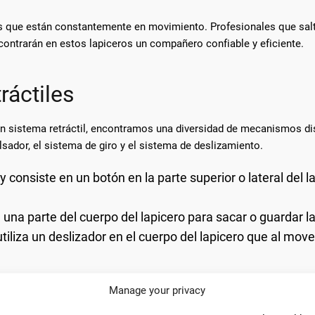
os que están constantemente en movimiento. Profesionales que salt
ncontrarán en estos lapiceros un compañero confiable y eficiente.
ráctiles
on sistema retráctil, encontramos una diversidad de mecanismos dis
ador, el sistema de giro y el sistema de deslizamiento.
consiste en un botón en la parte superior o lateral del la
 una parte del cuerpo del lapicero para sacar o guardar l
iliza un deslizador en el cuerpo del lapicero que al mover
idores. Los pulsadores son apreciados por su rapidez y comodidad
Manage your privacy
cación. Los de deslizamiento, por otro lado, proporcionan una expe