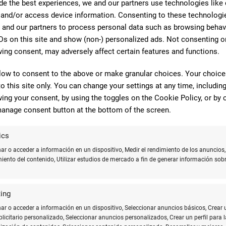
de the best experiences, we and our partners use technologies like
 and/or access device information. Consenting to these technologie
 and our partners to process personal data such as browsing behav
as
Ds on this site and show (non-) personalized ads. Not consenting o
ing consent, may adversely affect certain features and functions.
ados por su mecanismo de apertura y cierre. Sus características se 
low to consent to the above or make granular choices. Your choices
to this site only. You can change your settings at any time, includin
ing your consent, by using the toggles on the Cookie Policy, or by c
 prioridad para muchos usuarios. Los fabricantes lo saben y, por
anage consent button at the bottom of the screen.
olongada. Además, la tecnología de tinta ha avanzado, proporcionan
ics
seños, desde los clásicos y elegantes hasta los modernos y colori
r o acceder a información en un dispositivo, Medir el rendimiento de los anuncios,
os lapiceros con sistema retráctil sean funcionales, sino también 
miento del contenido, Utilizar estudios de mercado a fin de generar información sobr
ing
siendo los colores más populares, la gama de colores disponibles s
 les da a los usuarios la libertad de expresarse con creatividad y co
r o acceder a información en un dispositivo, Seleccionar anuncios básicos, Crear 
ublicitario personalizado, Seleccionar anuncios personalizados, Crear un perfil para l