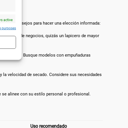
s active
 algunos consejos para hacer una elección informada:
e purposes
ofesional o de negocios, quizás un lapicero de mayor
s prolongados. Busque modelos con empuñaduras
ura y la velocidad de secado. Considere sus necesidades
s active
 se alinee con su estilo personal o profesional.
Uso recomendado