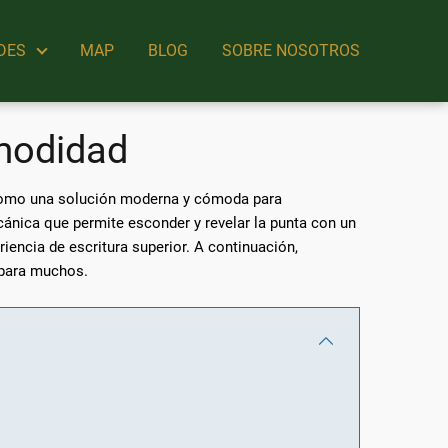
DES
MAP
BLOG
SOBRE NOSOTROS
omodidad
n como una solución moderna y cómoda para
ecánica que permite esconder y revelar la punta con un
iencia de escritura superior. A continuación,
 para muchos.