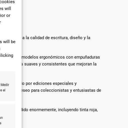
 cookies
s will
ior or
r
extienden a la calidad de escritura, diseño y la
 will be
g
licking
 tanto, ofrecen modelos ergonómicos con empuñaduras
do flujos más suaves y consistentes que mejoran la
dos, pasando por ediciones especiales y
 Medir
objetos de deseo para coleccionistas y entusiastas de
e el
e ha expandido enormemente, incluyendo tinta roja,
lor.
un
a