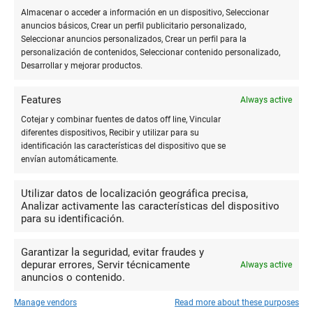
Elegir el lapicero con clip de sujeción correcto puede ser una
Almacenar o acceder a información en un dispositivo, Seleccionar
tarea abrumadora dado el rango de opciones disponibles.
anuncios básicos, Crear un perfil publicitario personalizado,
Seleccionar anuncios personalizados, Crear un perfil para la
Aquí algunos consejos para hacer una buena elección:
personalización de contenidos, Seleccionar contenido personalizado,
Desarrollar y mejorar productos.
Identifica el uso principal: dependiendo de si lo
necesitas para escribir, dibujar o ambos,
Features
Always active
ciertos tipos de lapiceros serán más
Cotejar y combinar fuentes de datos off line, Vincular
adecuados que otros.
diferentes dispositivos, Recibir y utilizar para su
identificación las características del dispositivo que se
Considera el tipo de agarre: modelos
envían automáticamente.
ergonómicos pueden ser más cómodos para
Utilizar datos de localización geográfica precisa,
periodos largos de uso.
Analizar activamente las características del dispositivo
para su identificación.
Opta por calidad de tinta: busca lapiceros que
ofrezcan un flujo de tinta uniforme y secado
Garantizar la seguridad, evitar fraudes y
depurar errores, Servir técnicamente
rápido para evitar manchas.
Always active
anuncios o contenido.
Ten en cuenta el aspecto ambiental: lapiceros
Manage vendors
Read more about these purposes