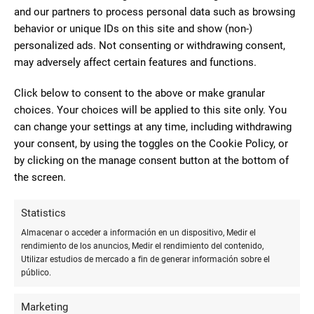
tipos de papel.
and our partners to process personal data such as browsing
behavior or unique IDs on this site and show (non-)
El aspecto de la
durabilidad
también es crucial. Los lapiceros
personalized ads. Not consenting or withdrawing consent,
con clip de sujeción están diseñados para soportar el uso
may adversely affect certain features and functions.
diario y, dependiendo del modelo, pueden durar años con el
debido cuidado. Esto los convierte en una inversión
Click below to consent to the above or make granular
inteligente y sostenible.
choices. Your choices will be applied to this site only. You
can change your settings at any time, including withdrawing
Por último, no se puede ignorar el valor estético de estos
your consent, by using the toggles on the Cookie Policy, or
lapiceros. Muchos diseñadores y marcas ponen gran énfasis
by clicking on the manage consent button at the bottom of
en la apariencia de sus productos, ofreciendo no solo
the screen.
funcionalidad sino también un toque de estilo personal.
Desde diseños minimalistas hasta acabados elaborados, hay
Statistics
un lapicero con clip de sujeción para todos los gustos.
Almacenar o acceder a información en un dispositivo, Medir el
rendimiento de los anuncios, Medir el rendimiento del contenido,
Selección y Cuidado de un
Utilizar estudios de mercado a fin de generar información sobre el
público.
Lapicero con Clip de Sujeción
Marketing