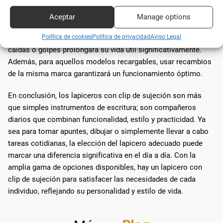
recargables o con materiales sostenibles son
opciones más ecológicas.
Aceptar
Manage options
Política de cookies
Política de privacidad
Aviso Legal
En cuanto al cuidado,
mantener el lapicero limpio
y evitar
caídas o golpes prolongará su vida útil significativamente.
Además, para aquellos modelos recargables, usar recambios
de la misma marca garantizará un funcionamiento óptimo.
En conclusión, los lapiceros con clip de sujeción son más
que simples instrumentos de escritura; son compañeros
diarios que combinan funcionalidad, estilo y practicidad. Ya
sea para tomar apuntes, dibujar o simplemente llevar a cabo
tareas cotidianas, la elección del lapicero adecuado puede
marcar una diferencia significativa en el día a día. Con la
amplia gama de opciones disponibles, hay un lapicero con
clip de sujeción para satisfacer las necesidades de cada
individuo, reflejando su personalidad y estilo de vida.