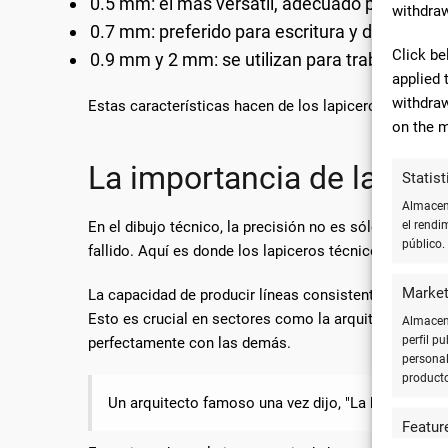
0.5 mm: el más versátil, adecuado para texto 
withdraw
0.7 mm: preferido para escritura y dibujos q
Click be
0.9 mm y 2 mm: se utilizan para trabajos esp
applied 
withdraw
Estas características hacen de los lapiceros técnicos
on the m
La importancia de la prec
Statist
Almacena
En el dibujo técnico, la precisión no es sólo un detall
el rendi
público.
fallido. Aquí es donde los lapiceros técnicos demuestr
Market
La capacidad de producir líneas consistentes y unifo
Esto es crucial en sectores como la arquitectura, don
Almacena
perfil p
perfectamente con las demás.
personal
product
Un arquitecto famoso una vez dijo, "La buena arqui
Featur