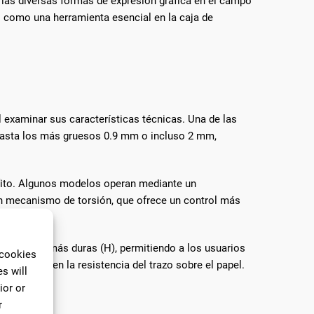
 las diversas formas de expresión gráfica en el campo
s como una herramienta esencial en la caja de
l examinar sus características técnicas. Una de las
m hasta los más gruesos 0.9 mm o incluso 2 mm,
afito. Algunos modelos operan mediante un
 un mecanismo de torsión, que ofrece un control más
 hasta las más duras (H), permitiendo a los usuarios
 cookies
ridad como en la resistencia del trazo sobre el papel.
s will
ior or
r