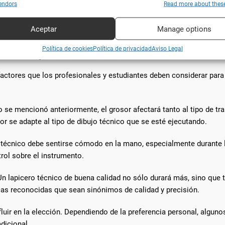
isas en la creación de diseños técnicos. Además, el uso de lapicer
y combinar fuentes de datos off line, Vincular diferentes dispositivos, Recibir
endors
Read more about thes
ar para su identificación las características del dispositivo que se envían
ecisamente informado.
icamente.
Aceptar
Manage options
 un lapicero técnico
ar datos de localización geográfica precisa, Analizar activamente las
Política de cookies
Política de privacidad
Aviso Legal
rísticas del dispositivo para su identificación.
factores que los profesionales y estudiantes deben considerar para
zar la seguridad, evitar fraudes y depurar errores, Servir
Alway
amente anuncios o contenido.
o se mencionó anteriormente, el grosor afectará tanto al tipo de tr
 se adapte al tipo de dibujo técnico que se esté ejecutando.
o técnico debe sentirse cómodo en la mano, especialmente durante 
trol sobre el instrumento.
 Un lapicero técnico de buena calidad no sólo durará más, sino que
rcas reconocidas que sean sinónimos de calidad y precisión.
uir en la elección. Dependiendo de la preferencia personal, alguno
dicional.