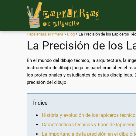
PapeleriasDePrimera
Blog
La Precisión de los Lapiceros Té
La Precisión de los 
En el mundo del dibujo técnico, la arquitectura, la ing
instrumento de dibujo juega un papel crucial en el re
los profesionales y estudiantes de estas disciplinas. 
precisión del dibujo.
Índice
História y evolución de los lapiceros técnico
Características técnicas y tipos de lapicer
La importancia de la precisión en el dibujo 