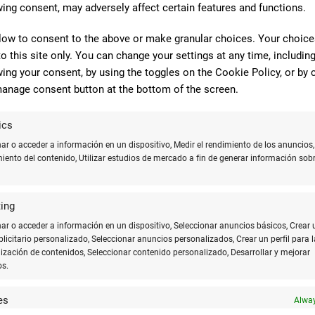
y dibujo técnico general.
ing consent, may adversely affect certain features and functions.
ue requieren trazos más gruesos.
low to consent to the above or make granular choices. Your choices
eciales que requieren líneas más audaces.
to this site only. You can change your settings at any time, includin
ing your consent, by using the toggles on the Cookie Policy, or by c
 herramientas altamente especializadas y versátiles para una ampli
anage consent button at the bottom of the screen.
isión en el dibujo técnico
ics
r o acceder a información en un dispositivo, Medir el rendimiento de los anuncios,
e; es la esencia misma del trabajo. Un error milimétrico puede signi
miento del contenido, Utilizar estudios de mercado a fin de generar información sobr
an su valor inigualable.
ing
rmes con un grosor determinado permite a los profesionales y estud
de las proporciones precisas son esenciales, y en la ingeniería me
r o acceder a información en un dispositivo, Seleccionar anuncios básicos, Crear 
ublicitario personalizado, Seleccionar anuncios personalizados, Crear un perfil para l
ización de contenidos, Seleccionar contenido personalizado, Desarrollar y mejorar
os.
tectura es milímetros de precisión".
es
Alway