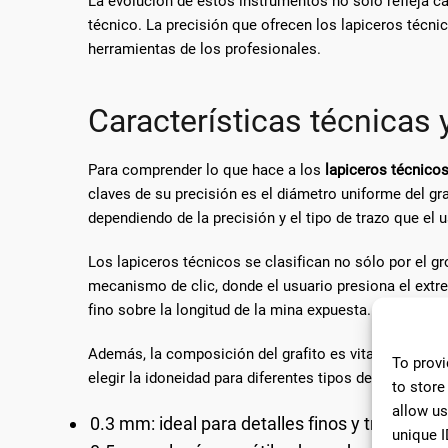
La evolución de estos instrumentos no sólo refleja ca
técnico. La precisión que ofrecen los lapiceros técn
herramientas de los profesionales.
Características técnicas 
Para comprender lo que hace a los
lapiceros técnico
claves de su precisión es el diámetro uniforme del gr
dependiendo de la precisión y el tipo de trazo que el 
Los lapiceros técnicos se clasifican no sólo por el 
mecanismo de clic, donde el usuario presiona el extr
fino sobre la longitud de la mina expuesta.
Además, la composición del grafito es vital. Las mina
To provi
elegir la idoneidad para diferentes tipos de papel y pr
to store
allow us
0.3 mm: ideal para detalles finos y trabajos d
unique I