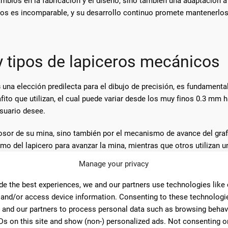
mbios en la fabricación y el diseño, sino también una adaptación a
icos es incomparable, y su desarrollo continuo promete mantenerlo
y tipos de lapiceros mecánicos
s
una elección predilecta para el dibujo de precisión, es fundamenta
afito que utilizan, el cual puede variar desde los muy finos 0.3 m
usuario desee.
grosor de su mina, sino también por el mecanismo de avance del gr
emo del lapicero para avanzar la mina, mientras que otros utilizan
Manage your privacy
s están disponibles en diversas durezas, desde las más blandas (B)
de the best experiences, we and our partners use technologies like
opósitos de dibujo. La dureza de la mina influencia tanto en la oscu
 and/or access device information. Consenting to these technologie
 and our partners to process personal data such as browsing behav
e precisión.
Ds on this site and show (non-) personalized ads. Not consenting o