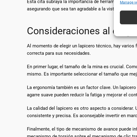
Esta cita subraya la importancia de herramientas prec
Cotejar 
Manage v
y utiliz
asegurando que sea tan agradable a la vista como pr
automát
Consideraciones al elegir
Utiliz
caracte
Al momento de elegir un lapicero técnico, hay varios 
Garanti
correcta para sus necesidades.
técnic
En primer lugar, el tamaño de la mina es crucial. Com
mismo. Es importante seleccionar el tamaño que mejor
La ergonomía también es un factor clave. Un lapicer
agarre suave pueden reducir la fatiga y mejorar el con
La calidad del lapicero es otro aspecto a considerar.
consistente y precisa. Es aconsejable invertir en ma
Finalmente, el tipo de mecanismo de avance puede infl
mecanismo de torsión sobre el mecanismo de clic tra