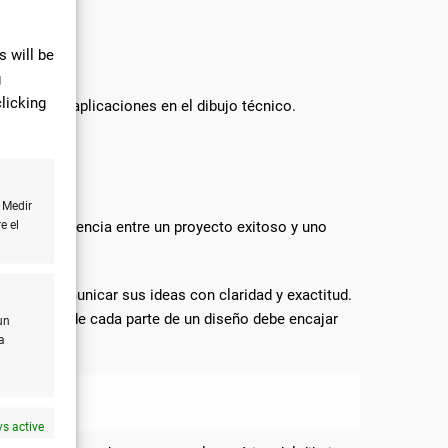
 will be
g
licking
a gama de aplicaciones en el dibujo técnico.
 Medir
ficar la diferencia entre un proyecto exitoso y uno
e el
iantes comunicar sus ideas con claridad y exactitud.
cánica, donde cada parte de un diseño debe encajar
un
a
s active