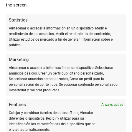
10
the screen.
Material escolar actualizado para
los coles del barrio, gran surtido en
Statistics
Lola Santiago
revistas de todos los temas y trato
Almacenar o acceder a información en un dispositivo, Medir el
familiar y agradable
rendimiento de los anuncios, Medir el rendimiento del contenido,
Utilizar estudios de mercado a fin de generar información sobre el
público.
10
Marketing
Excelente atención.
Almacenar o acceder a información en un dispositivo, Seleccionar
anuncios básicos, Crear un perfil publicitario personalizado,
Jhonattan
Seleccionar anuncios personalizados, Crear un perfil para la
Prieto
personalización de contenidos, Seleccionar contenido personalizado,
Desarrollar y mejorar productos.
Features
Always active
MÁS COMENTARIOS
Cotejar y combinar fuentes de datos off line, Vincular
diferentes dispositivos, Recibir y utilizar para su
identificación las características del dispositivo que se
envían automáticamente.