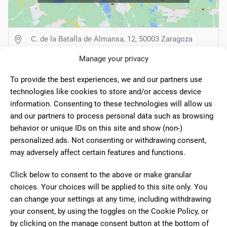
C. de la Batalla de Almansa, 12, 50003 Zaragoza
Manage your privacy
976071447
To provide the best experiences, we and our partners use
Sin web
technologies like cookies to store and/or access device
information. Consenting to these technologies will allow us
Lunes - Jueves: 8:00–14:00 | 17:00–20:00
and our partners to process personal data such as browsing
Viernes - Sábado: 8:00–14:00
behavior or unique IDs on this site and show (non-)
Domingo: Cerrado
personalized ads. Not consenting or withdrawing consent,
may adversely affect certain features and functions.
ABIERTO
Click below to consent to the above or make granular
choices. Your choices will be applied to this site only. You
3 Comentarios
can change your settings at any time, including withdrawing
your consent, by using the toggles on the Cookie Policy, or
by clicking on the manage consent button at the bottom of