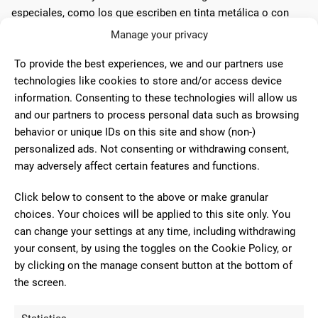
especiales, como los que escriben en tinta metálica o con
brillos.
Manage your privacy
En el ámbito de la sostenibilidad, el
reciclaje y la reutilización
To provide the best experiences, we and our partners use
se han convertido en consideraciones importantes para los
technologies like cookies to store and/or access device
fabricantes de bolígrafos. Modelos recargables y fabricados
information. Consenting to these technologies will allow us
con materiales reciclados son cada vez más comunes,
and our partners to process personal data such as browsing
reflejando una conciencia ambiental creciente entre los
behavior or unique IDs on this site and show (non-)
consumidores y las empresas.
personalized ads. Not consenting or withdrawing consent,
may adversely affect certain features and functions.
Lo digital también ha dejado su huella en el mundo de los
bolígrafos. Los
bolígrafos inteligentes
, capaces de digitalizar
Click below to consent to the above or make granular
notas escritas a mano y sincronizarlas con dispositivos
choices. Your choices will be applied to this site only. You
electrónicos, demuestran cómo incluso los instrumentos de
can change your settings at any time, including withdrawing
escritura más tradicionales pueden adaptarse a la era digital.
your consent, by using the toggles on the Cookie Policy, or
by clicking on the manage consent button at the bottom of
the screen.
Cultura y Cotidianidad