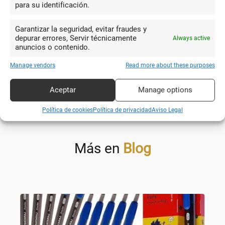
para su identificación.
su universalidad incomparable.
Garantizar la seguridad, evitar fraudes y
En resumen, la evolución del bolígrafo no solo refleja avances
depurar errores, Servir técnicamente
Always active
tecnológicos y cambios en los hábitos de escritura, sino
anuncios o contenido.
también cambiantes actitudes sociales y culturales hacia la
comunicación y la expresión personal. Desde su nacimiento
Manage vendors
Read more about these purposes
como un dispositivo novedoso y pragmático hasta su status
actual como una herramienta de escritura indispensable y un
Aceptar
Manage options
objeto de diseño refinado, el bolígrafo continúa siendo un
Política de cookies
Política de privacidad
Aviso Legal
símbolo duradero de la innovación humana y la creatividad.
Más en
Blog