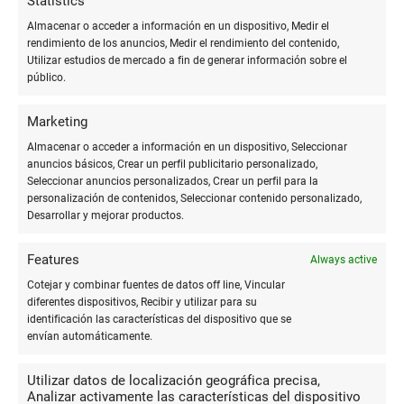
Statistics
Lo que hace verdaderamente especial al bolígrafo no son
Almacenar o acceder a información en un dispositivo, Medir el
solo sus características técnicas o su historia, sino su
rendimiento de los anuncios, Medir el rendimiento del contenido,
impacto en la cultura y la vida diaria. Se han convertido en
Utilizar estudios de mercado a fin de generar información sobre el
objetos personales con significados particulares, regalos que
público.
denotan cuidado y atención, e incluso marcas de status y lujo
cuando se trata de versiones de alta gama.
Marketing
Almacenar o acceder a información en un dispositivo, Seleccionar
Los bolígrafos han facilitado la educación y la comunicación
anuncios básicos, Crear un perfil publicitario personalizado,
en todo el mundo, democratizando la escritura de una manera
Seleccionar anuncios personalizados, Crear un perfil para la
personalización de contenidos, Seleccionar contenido personalizado,
que pocas otras invenciones lo han hecho. Cada bolígrafo
Desarrollar y mejorar productos.
cuenta una historia, desde la nota rápida tomada en una
servilleta hasta los grandes tratados y obras literarias.
Features
Always active
Cotejar y combinar fuentes de datos off line, Vincular
El futuro del bolígrafo promete ser tan interesante como su
diferentes dispositivos, Recibir y utilizar para su
pasado. Con los avances en materiales, ergonomía y
identificación las características del dispositivo que se
tecnología, los límites de lo que puede ofrecer un bolígrafo
envían automáticamente.
siguen expandiéndose. Al mismo tiempo, su lugar como
herramienta esencial de expresión personal y profesional
Utilizar datos de localización geográfica precisa,
permanece inalterado, un testimonio de su diseño ingenioso y
Analizar activamente las características del dispositivo