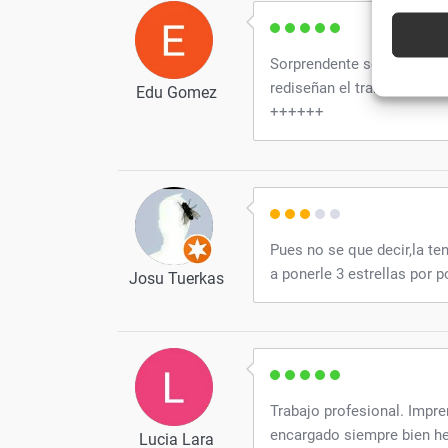
y utiliz
automát
Sorprendente servicio comp
Utiliz
rediseñan el trabajo hast
caracte
Edu Gomez
++++++
Garanti
técnic
Pues no se que decir,la t
a ponerle 3 estrellas por p
Josu Tuerkas
Trabajo profesional. Impre
encargado siempre bien he
Lucia Lara