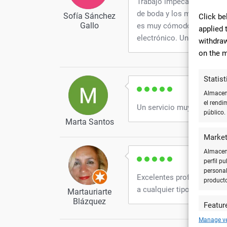
Trabajo impecable, amable
de boda y los misales de 
Sofía Sánchez
Click be
Gallo
es muy cómodo porque fun
applied 
electrónico. Unos profesio
withdraw
on the m
Statist
Almacena
el rendi
Un servicio muy profesiona
público.
Marta Santos
Market
Almacena
perfil p
personal
Excelentes profesionales
product
a cualquier tipo de servici
Martauriarte
Blázquez
Featur
Cotejar 
Manage v