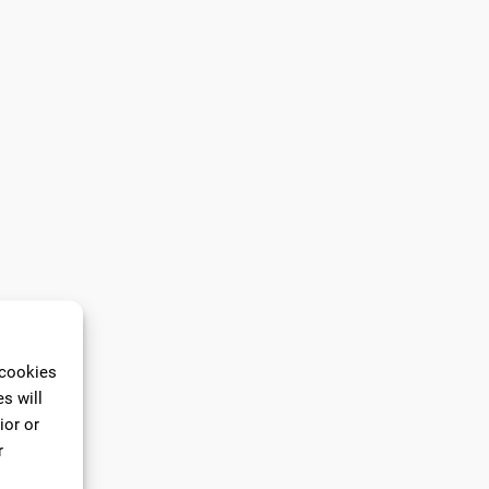
 cookies
s will
ior or
r