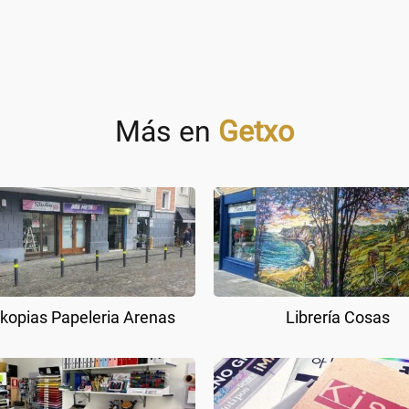
Más en
Getxo
kopias Papeleria Arenas
Librería Cosas