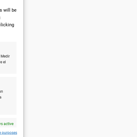
 will be
g
licking
 Medir
e el
un
a
s active
e purposes