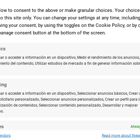
s y buen precio. Hemos hecho las invitaciones
dos bodas de la familia y estamos encantados. Además
low to consent to the above or make granular choices. Your choices
cionan fenomenal por teléfono y por correo
to this site only. You can change your settings at any time, includin
nales.
ing your consent, by using the toggles on the Cookie Policy, or by c
anage consent button at the bottom of the screen.
ics
10
r o acceder a información en un dispositivo, Medir el rendimiento de los anuncios,
miento del contenido, Utilizar estudios de mercado a fin de generar información sobr
l y un trato excelente. Lo recomiendo al 100%!
ing
r o acceder a información en un dispositivo, Seleccionar anuncios básicos, Crear 
ublicitario personalizado, Seleccionar anuncios personalizados, Crear un perfil para l
10
ización de contenidos, Seleccionar contenido personalizado, Desarrollar y mejorar
 muy rápida respuesta se amoldan perfectamente
os.
o
es
Alway
y combinar fuentes de datos off line, Vincular diferentes dispositivos, Recibir
endors
Read more about thes