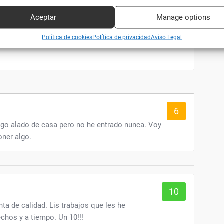
ar para su identificación las características del dispositivo que se envían
icamente.
Aceptar
Manage options
10
leto. No solo imprimen, te orientan y te
ar datos de localización geográfica precisa, Analizar activamente las
Política de cookies
Política de privacidad
Aviso Legal
a sacar el máximo partido a tu idea. Recomendable
rísticas del dispositivo para su identificación.
zar la seguridad, evitar fraudes y depurar errores, Servir
Alway
amente anuncios o contenido.
6
engo alado de casa pero no he entrado nunca. Voy
oner algo.
10
nta de calidad. Lis trabajos que les he
chos y a tiempo. Un 10!!!