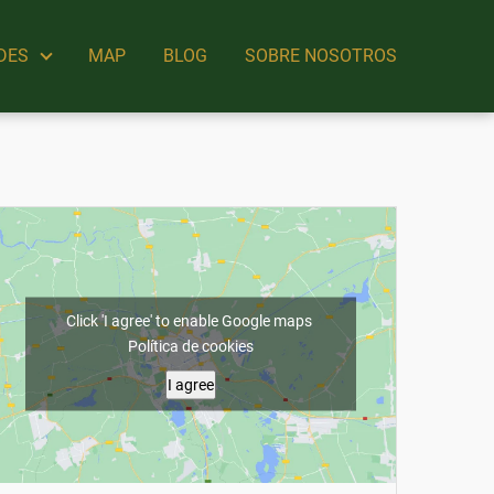
DES
MAP
BLOG
SOBRE NOSOTROS
Click 'I agree' to enable Google maps
Política de cookies
I agree