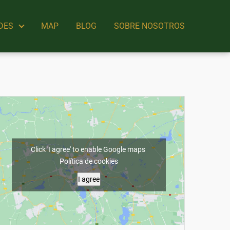
DES
MAP
BLOG
SOBRE NOSOTROS
Click 'I agree' to enable Google maps
Política de cookies
I agree