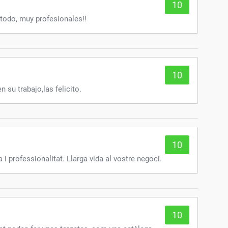
amente anuncios o contenido.
10
todo, muy profesionales!!
10
 su trabajo,las felicito.
10
a i professionalitat. Llarga vida al vostre negoci.
10