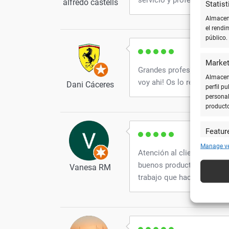
alfredo castells
Statist
Almacena
el rendi
público.
Market
Grandes profesionales! Y 
Almacena
voy ahi! Os lo recomiendo!
Dani Cáceres
perfil p
personal
product
Featur
Cotejar 
Manage v
Atención al cliente por pa
y utiliz
buenos productos y amabil
automát
Vanesa RM
trabajo que hacéis.
Utiliz
caracte
Garanti