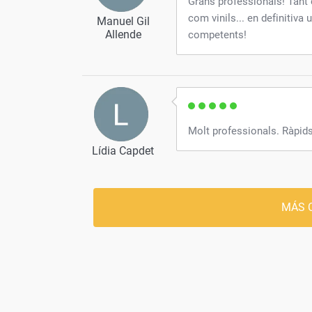
Grans professionals! Tant 
com vinils... en definitiva 
Manuel Gil
Allende
competents!
Molt professionals. Ràpids 
Lídia Capdet
MÁS 