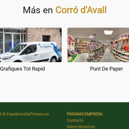
Más en
Corró d'Avall
Grafiques Tot Rapid
Punt De Paper
t © PapeleriasDePrimera.es
PÁGINAS EMPRESA
Contacto
Sobre Nosotros