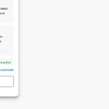
 Medir
e el
un
a
s active
e purposes
s active