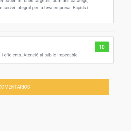
et poden fer unes targetes, com uns catàlegs,
un servei integral per la teva empresa. Rapids i
10
i eficients. Atenció al públic impecable.
COMENTARIOS