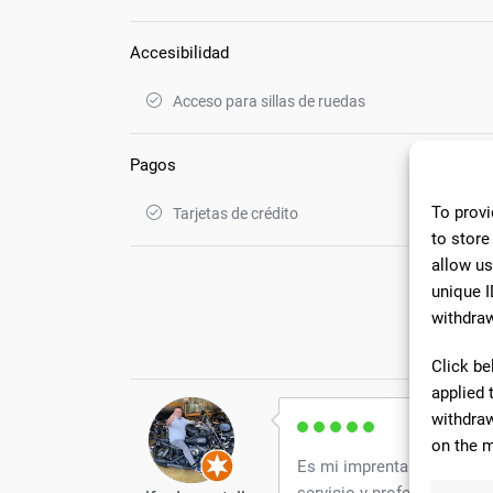
Accesibilidad
Acceso para sillas de ruedas
Pagos
To provi
Tarjetas de crédito
to store
allow us
unique I
withdraw
22 C
Click be
applied 
withdraw
on the m
Es mi imprenta desde hac
servicio y profesionalidad