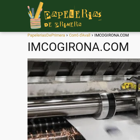
PapeleriasDePrimera
Corró d'Avall
IMCOGIRONA.COM
IMCOGIRONA.COM