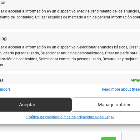
ics
r o acceder a información en un dispositivo, Medir el rendimiento de los anuncios,
miento del contenido, Utilizar estudios de mercado a fin de generar información sobr
10
ing
gran trato! Siempre que tengo que imprimir algo
r o acceder a información en un dispositivo, Seleccionar anuncios básicos, Crear 
ublicitario personalizado, Seleccionar anuncios personalizados, Crear un perfil para l
ización de contenidos, Seleccionar contenido personalizado, Desarrollar y mejorar
os.
es
Alway
10
y combinar fuentes de datos off line, Vincular diferentes dispositivos, Recibir
endors
Read more about thes
rte de Carla, excepcional. Buenos precios,
ar para su identificación las características del dispositivo que se envían
idad. No se puede pedir más. Enhorabuena por el
icamente.
Aceptar
Manage options
ar datos de localización geográfica precisa, Analizar activamente las
Política de cookies
Política de privacidad
Aviso Legal
rísticas del dispositivo para su identificación.
zar la seguridad, evitar fraudes y depurar errores, Servir
Alway