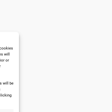
 cookies
s will
ior or
r
 will be
g
licking