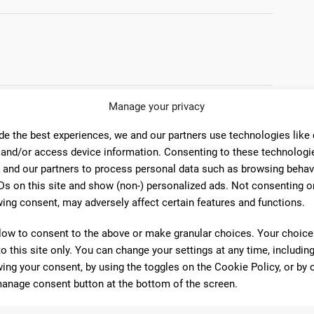
Manage your privacy
de the best experiences, we and our partners use technologies like
 and/or access device information. Consenting to these technologie
 and our partners to process personal data such as browsing behav
Ds on this site and show (non-) personalized ads. Not consenting o
ing consent, may adversely affect certain features and functions.
omentarios
low to consent to the above or make granular choices. Your choices
to this site only. You can change your settings at any time, includin
ing your consent, by using the toggles on the Cookie Policy, or by c
10
anage consent button at the bottom of the screen.
e muchos años un trato muy cercano buen
! La recomiendo