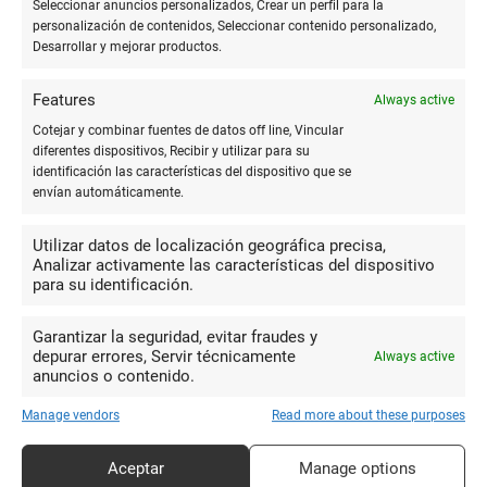
Seleccionar anuncios personalizados, Crear un perfil para la
Prepara el papel:
Corta el papel en tiras largas
personalización de contenidos, Seleccionar contenido personalizado,
y anchas.
Desarrollar y mejorar productos.
Dale forma:
Pliega las tiras en forma de
Features
Always active
acordeón y ajústalas para crear formas
Cotejar y combinar fuentes de datos off line, Vincular
tridimensionales como abanicos o pompones.
diferentes dispositivos, Recibir y utilizar para su
identificación las características del dispositivo que se
Ensambla:
Pega cada una de estas formas
envían automáticamente.
tridimensionales en la base, alternando colores
Utilizar datos de localización geográfica precisa,
y disposiciones para un efecto dinámico.
Analizar activamente las características del dispositivo
para su identificación.
Rellena los espacios:
Asegúrate de que no
queden espacios vacíos pegando trozos más
Garantizar la seguridad, evitar fraudes y
depurar errores, Servir técnicamente
Always active
pequeños de papel o complementando con
anuncios o contenido.
otros adornos.
Manage vendors
Read more about these purposes
El resultado final es una corona de gran impacto visual que
sin duda llamará la atención.
Aceptar
Manage options