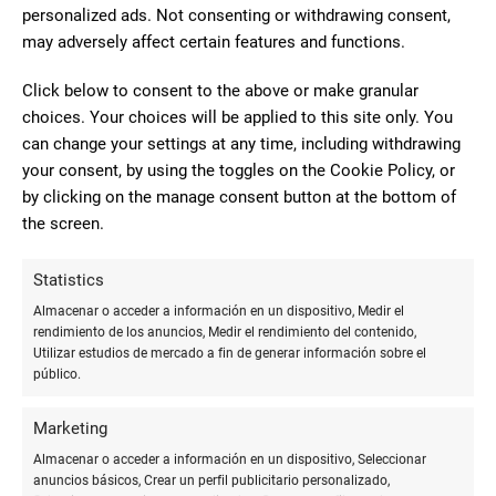
personalized ads. Not consenting or withdrawing consent,
adicional de sofisticación a tu decoración. Este tipo de
may adversely affect certain features and functions.
coronas puede incluir elementos como pliegues y capas que
añaden profundidad y textura. Aquí te mostramos cómo hacer
Click below to consent to the above or make granular
una:
choices. Your choices will be applied to this site only. You
can change your settings at any time, including withdrawing
Materiales necesarios
your consent, by using the toggles on the Cookie Policy, or
by clicking on the manage consent button at the bottom of
Necesitarás los siguientes materiales:
the screen.
Papel crepé o de seda en varios colores
Statistics
Base circular de alambre o cartulina
Almacenar o acceder a información en un dispositivo, Medir el
Pistola de pegamento caliente
rendimiento de los anuncios, Medir el rendimiento del contenido,
Tijeras
Utilizar estudios de mercado a fin de generar información sobre el
público.
Paso a paso
Marketing
Almacenar o acceder a información en un dispositivo, Seleccionar
Sigue estos pasos para crear una corona tridimensional:
anuncios básicos, Crear un perfil publicitario personalizado,