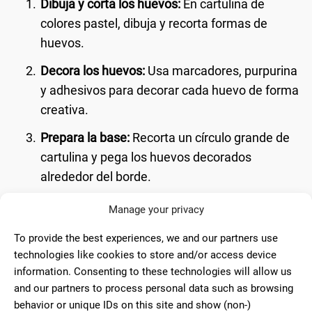
Dibuja y corta los huevos:
En cartulina de
colores pastel, dibuja y recorta formas de
huevos.
Decora los huevos:
Usa marcadores, purpurina
y adhesivos para decorar cada huevo de forma
creativa.
Prepara la base:
Recorta un círculo grande de
cartulina y pega los huevos decorados
alrededor del borde.
Añade detalles:
Puedes añadir pequeñas flores
Manage your privacy
de papel o cintas para dar un toque especial.
To provide the best experiences, we and our partners use
technologies like cookies to store and/or access device
Coronas tridimensionales
information. Consenting to these technologies will allow us
and our partners to process personal data such as browsing
behavior or unique IDs on this site and show (non-)
Crear una corona tridimensional puede aportar un nivel